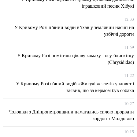
іграшковий песик Хібукі
12:33
У Кривому Розі п‘яний водій в‘їхав у земляний насип на
узбіччі дороги
11:59
У Кривому Розі помітили цікаву комаху - осу-блискітку
(Chrysididae)
11:22
У Кривому Розі п'яний водій «Жигулів» злетів у кювет і
заявив, що за кермом був собака
10:27
Чоловіки з Дніпропетровщини намагались силою прорвати
кордон з Молдовою
10:15