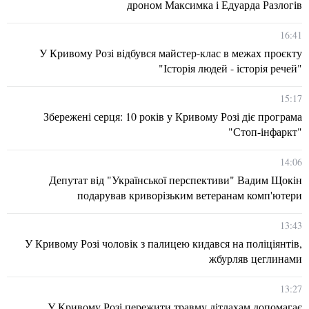
дроном Максимка і Едуарда Разлогів
16:41
У Кривому Розі відбувся майстер-клас в межах проєкту
"Історія людей - історія речей"
15:17
Збережені серця: 10 років у Кривому Розі діє програма
"Стоп-інфаркт"
14:06
Депутат від "Української перспективи" Вадим Щокін
подарував криворізьким ветеранам комп'ютери
13:43
У Кривому Розі чоловік з палицею кидався на поліціянтів,
жбурляв цеглинами
13:27
У Кривому Розі пережити травму дітлахам допомагає