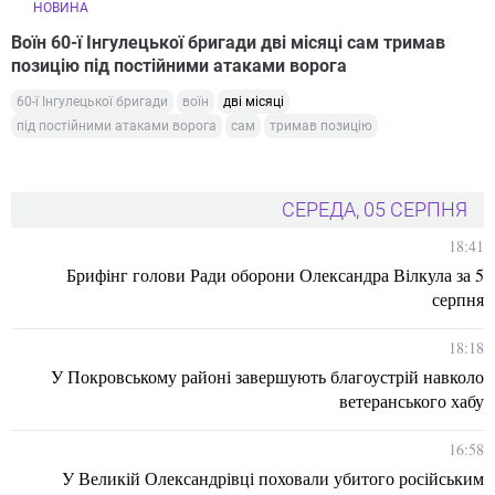
НОВИНА
Воїн 60-ї Інгулецької бригади дві місяці сам тримав
позицію під постійними атаками ворога
60-ї Інгулецької бригади
воїн
дві місяці
під постійними атаками ворога
сам
тримав позицію
СЕРЕДА, 05 СЕРПНЯ
18:41
Брифінг голови Ради оборони Олександра Вілкула за 5
серпня
18:18
У Покровському районі завершують благоустрій навколо
ветеранського хабу
16:58
У Великій Олександрівці поховали убитого російським