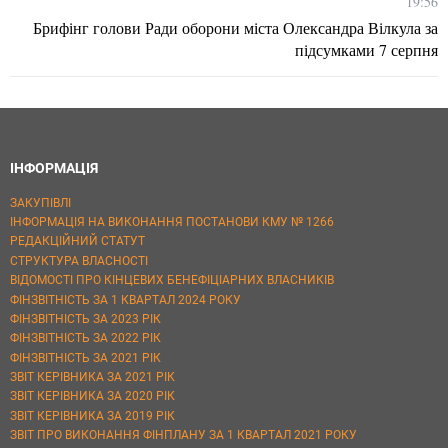
19:56
Брифінг голови Ради оборони міста Олександра Вілкула за
підсумками 7 серпня
ІНФОРМАЦІЯ
ЗАКУПІВЛІ
ІНФОРМАЦІЯ НА ВИКОНАННЯ ПОСТАНОВИ КМУ № 1266
РЕДАКЦІЙНИЙ СТАТУТ
СТРУКТУРА ВЛАСНОСТІ
ВІДОМОСТІ ПРО КІНЦЕВИХ БЕНЕФІЦІАРНИХ ВЛАСНИКІВ
ФІНЗВІТНІСТЬ ЗА 1 КВАРТАЛ 2024 РОКУ
ФІНЗВІТНІСТЬ ЗА 2023 РІК
ФІНЗВІТНІСТЬ ЗА 2022 РІК
ФІНЗВІТНІСТЬ ЗА 2021 РІК
ЗВІТ КЕРІВНИКА ЗА 2021 РІК
ЗВІТ КЕРІВНИКА ЗА 2020 РІК
ЗВІТ КЕРІВНИКА ЗА 2019 РІК
ЗВІТ ПРО ВИКОНАННЯ ФІНПЛАНУ ЗА 1 КВАРТАЛ 2021 РОКУ