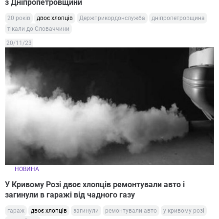
з Дніпропетровщини
20 років
двоє хлопців
Держприкордонслужба
дніпропетровщина
тікали до Словаччини
20/11/23
НОВИНА
У Кривому Розі двоє хлопців ремонтували авто і
загинули в гаражі від чадного газу
гараж
двоє хлопців
загинули
ремонтували авто
у кривому розі