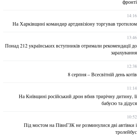
фронті
14:16
На Харківщині командир артдивізіону торгував тротилом
13:46
Понад 212 українських вступників отримали рекомендації до
зарахування
12:38
8 серпня – Всесвітній день котів
11:14
На Київщині російський дрон вбив трирічну дитину, її
бабусю та дідуся
10:52
Під мостом на ПівнГЗК не розминулися дві автівки і
тролейбус