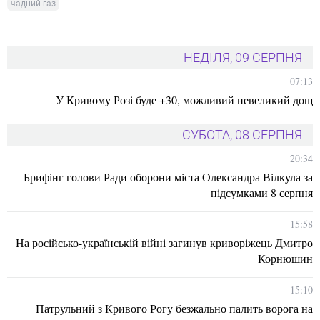
чадний газ
НЕДІЛЯ, 09 СЕРПНЯ
07:13
У Кривому Розі буде +30, можливий невеликий дощ
СУБОТА, 08 СЕРПНЯ
20:34
Брифінг голови Ради оборони міста Олександра Вілкула за
підсумками 8 серпня
15:58
На російсько-українській війні загинув криворіжець Дмитро
Корнюшин
15:10
Патрульний з Кривого Рогу безжально палить ворога на