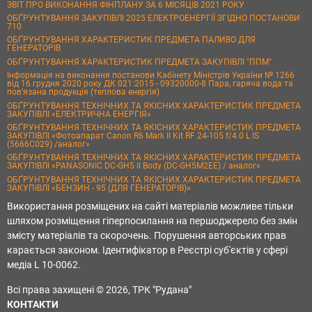
ЗВІТ ПРО ВИКОНАННЯ ФІНПЛАНУ ЗА 6 МІСЯЦІВ 2021 РОКУ
ОБҐРУНТУВАННЯ ЗАКУПІВЛІ 2025 ЕЛЕКТРОЕНЕРГІЇ ЗГІДНО ПОСТАНОВИ
710
ОБҐРУНТУВАННЯ ХАРАКТЕРИСТИК ПРЕДМЕТА ПАЛИВО ДЛЯ
ГЕНЕРАТОРІВ
ОБҐРУНТУВАННЯ ХАРАКТЕРИСТИК ПРЕДМЕТА ЗАКУПІВЛІ "ППМ"
Інформація на виконання постанови Кабінету Міністрів України № 1266
від 16 грудня 2020 року ДК 021:2015 - 09320000-8 Пара, гаряча вода та
пов’язана продукція (теплова енергія)
ОБҐРУНТУВАННЯ ТЕХНІЧНИХ ТА ЯКІСНИХ ХАРАКТЕРИСТИК ПРЕДМЕТА
ЗАКУПІВЛІ «ЕЛЕКТРИЧНА ЕНЕРГІЯ»
ОБҐРУНТУВАННЯ ТЕХНІЧНИХ ТА ЯКІСНИХ ХАРАКТЕРИСТИК ПРЕДМЕТА
ЗАКУПІВЛІ «Фотоапарат Canon R6 Mark II Kit RF 24-105 f/4.0 L IS
(5666C029) /аналог»
ОБҐРУНТУВАННЯ ТЕХНІЧНИХ ТА ЯКІСНИХ ХАРАКТЕРИСТИК ПРЕДМЕТА
ЗАКУПІВЛІ «PANASONIC DC-GH5 II Body (DC-GH5M2EE) / аналог»
ОБҐРУНТУВАННЯ ТЕХНІЧНИХ ТА ЯКІСНИХ ХАРАКТЕРИСТИК ПРЕДМЕТА
ЗАКУПІВЛІ «БЕНЗИН - 95 (ДЛЯ ГЕНЕРАТОРІВ)»
Використання розміщених на сайті матеріалів можливе тільки
шляхом розміщення гіперпосилання на першоджерело без змін
змісту матеріалів та скорочень. Порушення авторських прав
карається законом. Ідентифікатор в Реєстрі суб'єктів у сфері
медіа L 10-0062.
Всі права захищені © 2026, ТРК "Рудана"
КОНТАКТИ