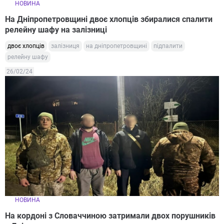
НОВИНА
На Дніпропетровщині двоє хлопців збиралися спалити
релейну шафу на залізниці
двоє хлопців
залізниця
на дніпропетровщині
підпалити
релейну шафу
26/02/24
НОВИНА
На кордоні з Словаччиною затримали двох порушників