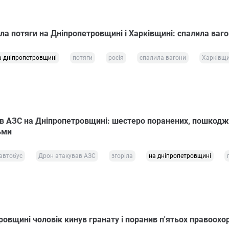
ла потяги на Дніпропетровщині і Харківщині: спалила ваг
а дніпропетровщині
потяги
росія
спалила вагони
Харківщи
в АЗС на Дніпропетровщині: шестеро поранених, пошкод
ьми
автобус
Дрон атакував АЗС
згоріла
на дніпропетровщині
овщині чоловік кинув гранату і поранив п'ятьох правоохо