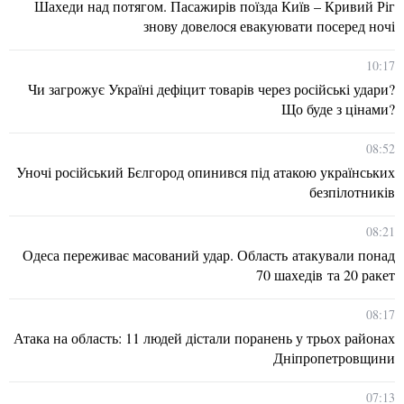
Шахеди над потягом. Пасажирів поїзда Київ – Кривий Ріг
знову довелося евакуювати посеред ночі
10:17
Чи загрожує Україні дефіцит товарів через російські удари?
Що буде з цінами?
08:52
Уночі російський Бєлгород опинився під атакою українських
безпілотників
08:21
Одеса переживає масований удар. Область атакували понад
70 шахедів та 20 ракет
08:17
Атака на область: 11 людей дістали поранень у трьох районах
Дніпропетровщини
07:13