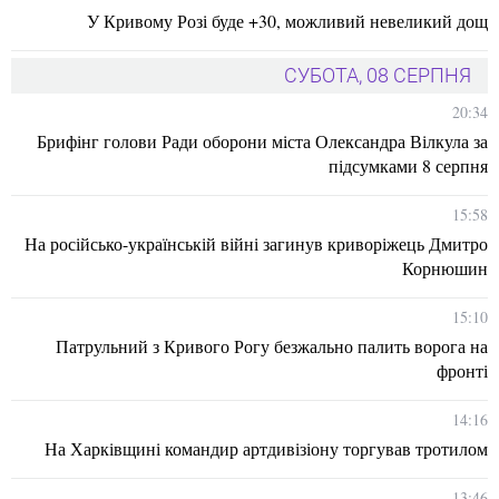
У Кривому Розі буде +30, можливий невеликий дощ
СУБОТА, 08 СЕРПНЯ
20:34
Брифінг голови Ради оборони міста Олександра Вілкула за
підсумками 8 серпня
15:58
На російсько-українській війні загинув криворіжець Дмитро
Корнюшин
15:10
Патрульний з Кривого Рогу безжально палить ворога на
фронті
14:16
На Харківщині командир артдивізіону торгував тротилом
13:46