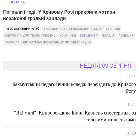
НОВИНА
Пограли і годі. У Кривому Розі прикрили чотири
незаконні гральні заклади
інтерактивний клуб
викрили чотири незаконні гральні заклади
вилучили 200 тисяч гривень
кримінал
криминал
поліція
полиция
разоблачили четыре незаконных игровых клуба
НЕДІЛЯ, 09 СЕРПНЯ
11:44
Бахмутський педагогічний коледж переїздить до Кривого
Рогу
10:41
"Які милі". Криворожанка Ірина Карпець спостерігала за
сичевими пташенятами
10:29