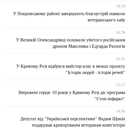
18:18
У Покровському районі завершують благоустрій навколо
ветеранського хабу
16:58
У Великій Олександрівці поховали убитого російським
дроном Максимка і Едуарда Разлогів
16:41
У Кривому Розі відбувся майстер-клас в межах проєкту
"Історія людей - історія речей"
15:17
Збережені серця: 10 років у Кривому Розі діє програма
"Стоп-інфаркт"
14:06
Депутат від "Української перспективи" Вадим Щокін
подарував криворізьким ветеранам комп'ютери