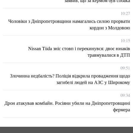
заявив, що за кермом був собака
10:27
Чоловіки з Дніпропетровщини намагались силою прорвати
кордон з Молдовою
10:15
Nissan Tiida зніс стовп і перекинувся: двоє юнаків
травмувалися в ДТП
09:51
Злочинна недбалість? Поліція відкрила провадження щодо
загибелі людей на АЗС у Широкому
09:34
Дрон атакував комбайн. Росіяни убили на Дніпропетровщині
фермера