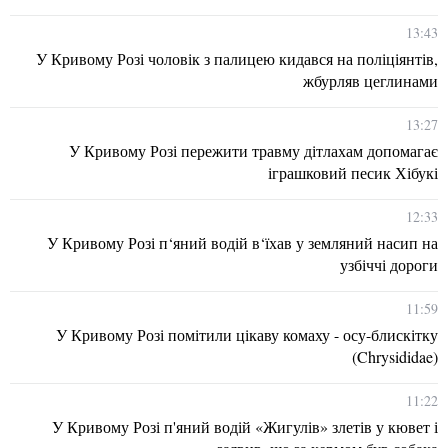
13:43
У Кривому Розі чоловік з палицею кидався на поліціянтів,
жбурляв цеглинами
13:27
У Кривому Розі пережити травму дітлахам допомагає
іграшковий песик Хібукі
12:33
У Кривому Розі п‘яний водій в‘їхав у земляний насип на
узбіччі дороги
11:59
У Кривому Розі помітили цікаву комаху - осу-блискітку
(Chrysididae)
11:22
У Кривому Розі п'яний водій «Жигулів» злетів у кювет і