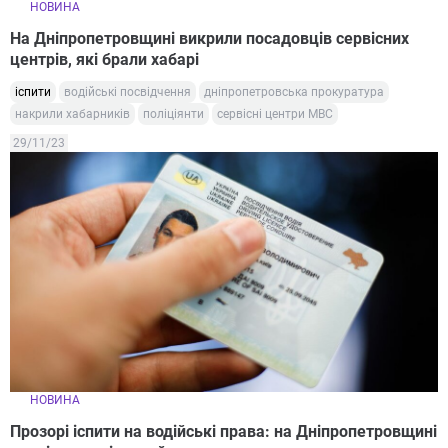
НОВИНА
На Дніпропетровщині викрили посадовців сервісних
центрів, які брали хабарі
іспити
водійські посвідчення
дніпропетровська прокуратура
накрили хабарників
поліціянти
сервісні центри МВС
29/11/23
НОВИНА
Прозорі іспити на водійські права: на Дніпропетровщині