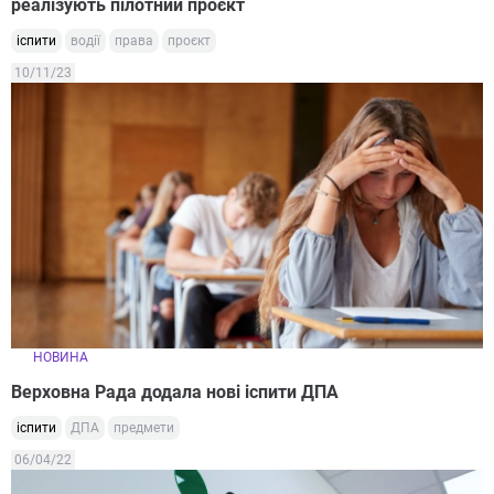
реалізують пілотний проєкт
іспити
водії
права
проєкт
10/11/23
НОВИНА
Верховна Рада додала нові іспити ДПА
іспити
ДПА
предмети
06/04/22