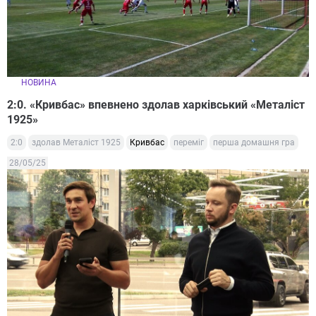
НОВИНА
2:0. «Кривбас» впевнено здолав харківський «Металіст
1925»
2:0
здолав Металіст 1925
Кривбас
переміг
перша домашня гра
28/05/25