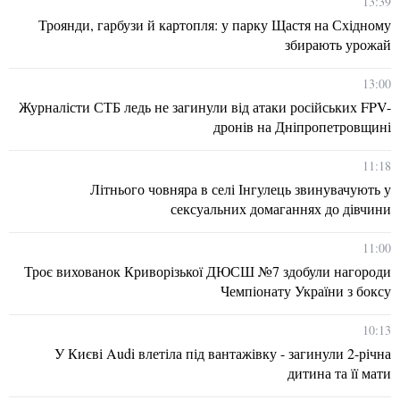
13:39
Троянди, гарбузи й картопля: у парку Щастя на Східному
збирають урожай
13:00
Журналісти СТБ ледь не загинули від атаки російських FPV-
дронів на Дніпропетровщині
11:18
Літнього човняра в селі Інгулець звинувачують у
сексуальних домаганнях до дівчини
11:00
Троє вихованок Криворізької ДЮСШ №7 здобули нагороди
Чемпіонату України з боксу
10:13
У Києві Audi влетіла під вантажівку - загинули 2-річна
дитина та її мати