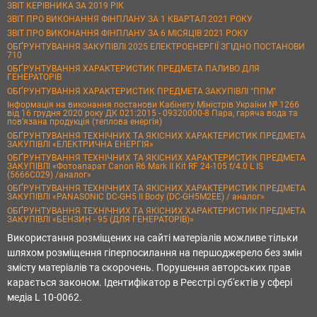
ЗВІТ КЕРІВНИКА ЗА 2019 РІК
ЗВІТ ПРО ВИКОНАННЯ ФІНПЛАНУ ЗА 1 КВАРТАЛ 2021 РОКУ
ЗВІТ ПРО ВИКОНАННЯ ФІНПЛАНУ ЗА 6 МІСЯЦІВ 2021 РОКУ
ОБҐРУНТУВАННЯ ЗАКУПІВЛІ 2025 ЕЛЕКТРОЕНЕРГІЇ ЗГІДНО ПОСТАНОВИ
710
ОБҐРУНТУВАННЯ ХАРАКТЕРИСТИК ПРЕДМЕТА ПАЛИВО ДЛЯ
ГЕНЕРАТОРІВ
ОБҐРУНТУВАННЯ ХАРАКТЕРИСТИК ПРЕДМЕТА ЗАКУПІВЛІ "ППМ"
Інформація на виконання постанови Кабінету Міністрів України № 1266
від 16 грудня 2020 року ДК 021:2015 - 09320000-8 Пара, гаряча вода та
пов’язана продукція (теплова енергія)
ОБҐРУНТУВАННЯ ТЕХНІЧНИХ ТА ЯКІСНИХ ХАРАКТЕРИСТИК ПРЕДМЕТА
ЗАКУПІВЛІ «ЕЛЕКТРИЧНА ЕНЕРГІЯ»
ОБҐРУНТУВАННЯ ТЕХНІЧНИХ ТА ЯКІСНИХ ХАРАКТЕРИСТИК ПРЕДМЕТА
ЗАКУПІВЛІ «Фотоапарат Canon R6 Mark II Kit RF 24-105 f/4.0 L IS
(5666C029) /аналог»
ОБҐРУНТУВАННЯ ТЕХНІЧНИХ ТА ЯКІСНИХ ХАРАКТЕРИСТИК ПРЕДМЕТА
ЗАКУПІВЛІ «PANASONIC DC-GH5 II Body (DC-GH5M2EE) / аналог»
ОБҐРУНТУВАННЯ ТЕХНІЧНИХ ТА ЯКІСНИХ ХАРАКТЕРИСТИК ПРЕДМЕТА
ЗАКУПІВЛІ «БЕНЗИН - 95 (ДЛЯ ГЕНЕРАТОРІВ)»
Використання розміщених на сайті матеріалів можливе тільки
шляхом розміщення гіперпосилання на першоджерело без змін
змісту матеріалів та скорочень. Порушення авторських прав
карається законом. Ідентифікатор в Реєстрі суб'єктів у сфері
медіа L 10-0062.