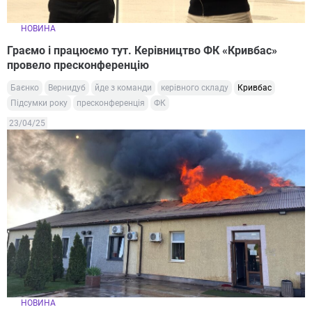
НОВИНА
Граємо і працюємо тут. Керівництво ФК «Кривбас»
провело пресконференцію
Баєнко
Вернидуб
йде з команди
керівного складу
Кривбас
Підсумки року
пресконференція
ФК
23/04/25
НОВИНА