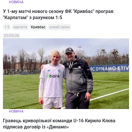
НОВИНА
У 1-му матчі нового сезону ФК "Кривбас" програв
"Карпатам" з рахунком 1:5
1:5
карпати
Кривбас
новий сезон
23/03/26
НОВИНА
Гравець криворізької команди U-16 Кирило Клєва
підписав договір із «Динамо»