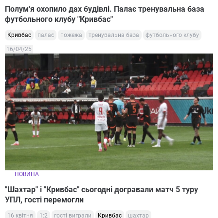
Полум'я охопило дах будівлі. Палає тренувальна база
футбольного клубу "Кривбас"
Кривбас
палає
пожежа
тренувальна база
футбольного клубу
16/04/25
НОВИНА
"Шахтар" і "Кривбас" сьогодні догравали матч 5 туру
УПЛ, гості перемогли
16 квітня
1:2
гості виграли
Кривбас
шахтар