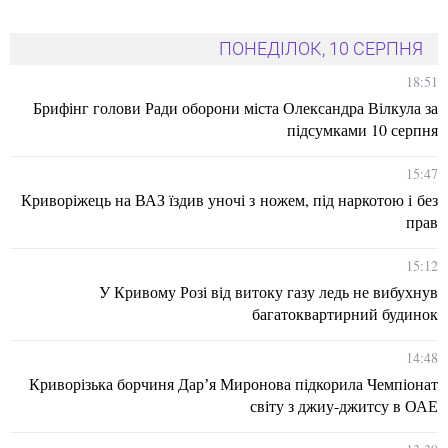
ПОНЕДІЛОК, 10 СЕРПНЯ
18:51
Брифінг голови Ради оборони міста Олександра Вілкула за
підсумками 10 серпня
15:47
Криворіжець на ВАЗ їздив уночі з ножем, під наркотою і без
прав
15:12
У Кривому Розі від витоку газу ледь не вибухнув
багатоквартирний будинок
14:48
Криворізька борчиня Дарʼя Миронова підкорила Чемпіонат
світу з джиу-джитсу в ОАЕ