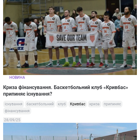
НОВИНА
Криза фінансування. Баскетбольний клуб «Кривбас»
припиняє існування?
існування
баскетбольний
клуб
Кривбас
криза
припиняє
фінансування
28/09/25