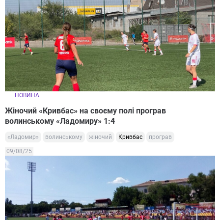
НОВИНА
Жіночий «Кривбас» на своєму полі програв
волинському «Ладомиру» 1:4
«Ладомир»
волинському
жіночий
Кривбас
програв
09/08/25