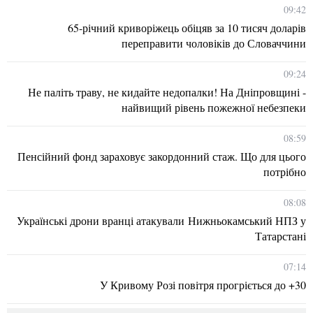
09:42
65-річний криворіжець обіцяв за 10 тисяч доларів
переправити чоловіків до Словаччини
09:24
Не паліть траву, не кидайте недопалки! На Дніпровщині -
найвищий рівень пожежної небезпеки
08:59
Пенсійний фонд зараховує закордонний стаж. Що для цього
потрібно
08:08
Українські дрони вранці атакували Нижньокамський НПЗ у
Татарстані
07:14
У Кривому Розі повітря прогріється до +30