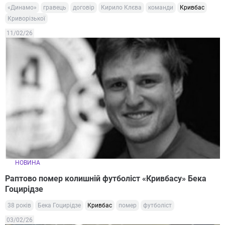
«Динамо»
гравець
договір
Кирило Клєва
команди
Кривбас
Криворізької
11/02/26
НОВИНА
Раптово помер колишній футболіст «Кривбасу» Бека
Гоцирідзе
38 років
Бека Гоцирідзе
Кривбас
помер
футболіст
03/02/26