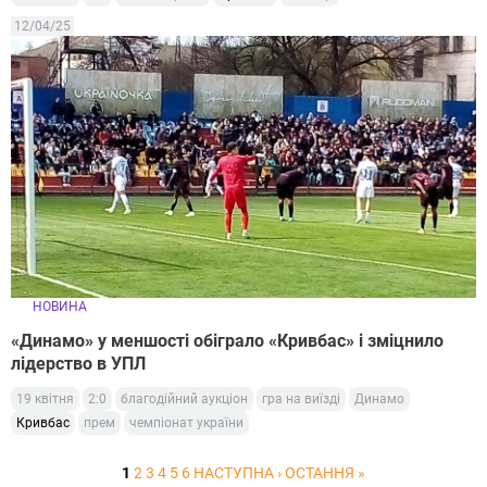
12/04/25
НОВИНА
«Динамо» у меншості обіграло «Кривбас» і зміцнило
лідерство в УПЛ
19 квітня
2:0
благодійний аукціон
гра на виїзді
Динамо
Кривбас
прем
чемпіонат україни
1
2
3
4
5
6
НАСТУПНА ›
ОСТАННЯ »