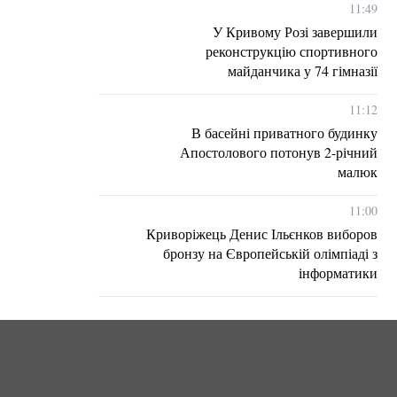
11:49
У Кривому Розі завершили
реконструкцію спортивного
майданчика у 74 гімназії
11:12
В басейні приватного будинку
Апостолового потонув 2-річний
малюк
11:00
Криворіжець Денис Ільєнков виборов
бронзу на Європейській олімпіаді з
інформатики