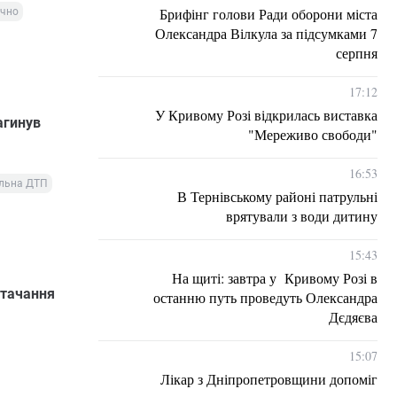
Брифінг голови Ради оборони міста
ічно
Олександра Вілкула за підсумками 7
серпня
17:12
У Кривому Розі відкрилась виставка
агинув
"Мереживо свободи"
16:53
льна ДТП
В Тернівському районі патрульні
врятували з води дитину
15:43
На щиті: завтра у Кривому Розі в
стачання
останню путь проведуть Олександра
Дєдяєва
15:07
Лікар з Дніпропетровщини допоміг