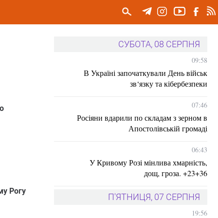
СУБОТА, 08 СЕРПНЯ
09:58
В Україні започаткували День військ
зв‘язку та кібербезпеки
07:46
о
Росіяни вдарили по складам з зерном в
Апостолівській громаді
06:43
У Кривому Розі мінлива хмарність,
дощ, гроза. +23+36
му Рогу
П'ЯТНИЦЯ, 07 СЕРПНЯ
19:56