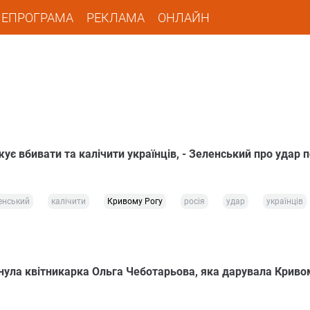
ЛЕПРОГРАМА
РЕКЛАМА
ОНЛАЙН
ує вбивати та калічити українців, - Зеленський про удар п
енський
калічити
Кривому Рогу
росія
удар
українців
инула квітникарка Ольга Чеботарьова, яка дарувала Криво