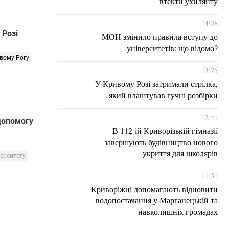
втекти ухилянту
14:26
 Розі
МОН змінило правила вступу до
університетів: що відомо?
вому Рогу
13:25
У Кривому Розі затримали стрілка,
який влаштував гучні розбірки
12:41
допомогу
В 112-ій Криворізькій гімназії
завершують будівництво нового
укриття для школярів
верситету
11:51
Криворіжці допомагають відновити
водопостачання у Марганецькій та
навколишніх громадах