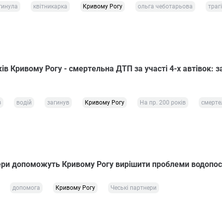
гинула
квітникарка
Кривому Рогу
ольга чеботарьова
траг
ків Кривому Рогу - смертельна ДТП за участі 4-х автівок: з
з
водій
загинув
Кривому Рогу
На пр. 200 років
смерте
ери допоможуть Кривому Рогу вирішити проблеми водопо
допомога
Кривому Рогу
Чеські партнери