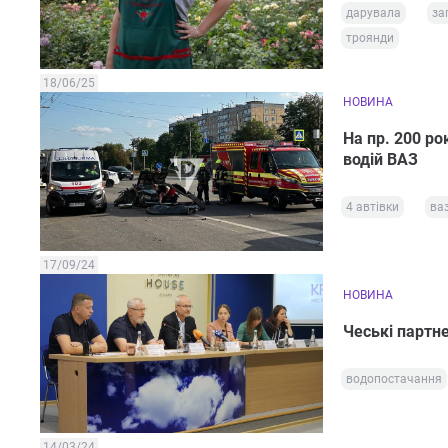
дарувала
за
троянди
18/06/25
НОВИНА
На пр. 200 ро
водій ВАЗ
4 автівки
ва
17/09/24
НОВИНА
Чеські партн
водопостачання
14/03/24