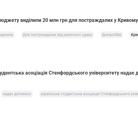
бюджету виділили 20 млн грн для постраждалих у Кривому
иділила
Для постраждалих від ракетного удару
ДніпроОВА
Кри
тудентська асоціація Стенфордського університету надає 
надає допомогу
українська студентська асоціація Стенфордського уні