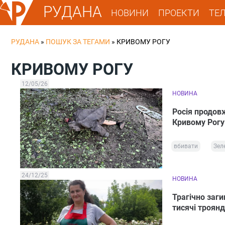
РУДАНА
НОВИНИ
ПРОЕКТИ
ТЕ
РУДАНА
»
ПОШУК ЗА ТЕГАМИ
»
КРИВОМУ РОГУ
КРИВОМУ РОГУ
12/05/26
НОВИНА
Росія продовж
Кривому Рогу
вбивати
Зел
24/12/25
НОВИНА
Трагічно заг
тисячі троянд