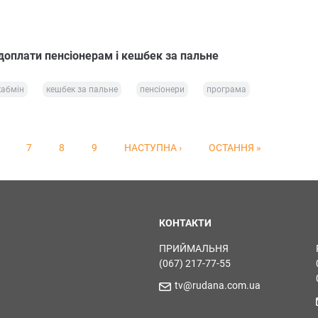
доплати пенсіонерам і кешбек за пальне
кабмін
кешбек за пальне
пенсіонери
програма
7
8
9
НАСТУПНА ›
ОСТАННЯ »
КОНТАКТИ
ПРИЙМАЛЬНЯ
(067) 217-77-55
tv@rudana.com.ua