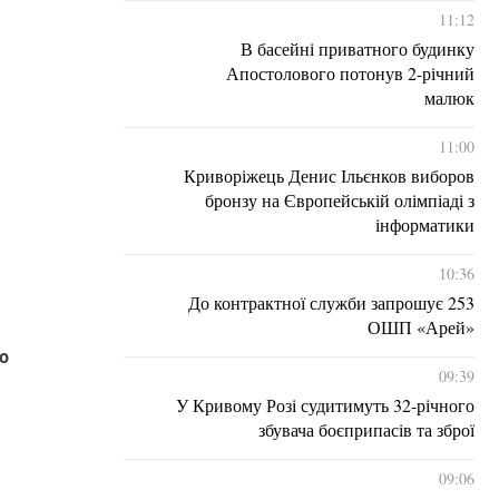
11:12
В басейні приватного будинку
Апостолового потонув 2-річний
малюк
11:00
Криворіжець Денис Ільєнков виборов
бронзу на Європейській олімпіаді з
інформатики
10:36
До контрактної служби запрошує 253
ОШП «Арей»
о
09:39
У Кривому Розі судитимуть 32-річного
збувача боєприпасів та зброї
09:06