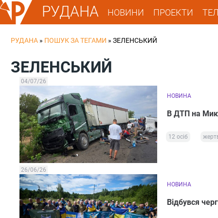
РУДАНА
НОВИНИ
ПРОЕКТИ
ТЕ
РУДАНА
»
ПОШУК ЗА ТЕГАМИ
»
ЗЕЛЕНСЬКИЙ
ЗЕЛЕНСЬКИЙ
04/07/26
НОВИНА
В ДТП на Мик
12 осіб
жерт
26/06/26
НОВИНА
Відбувся чер