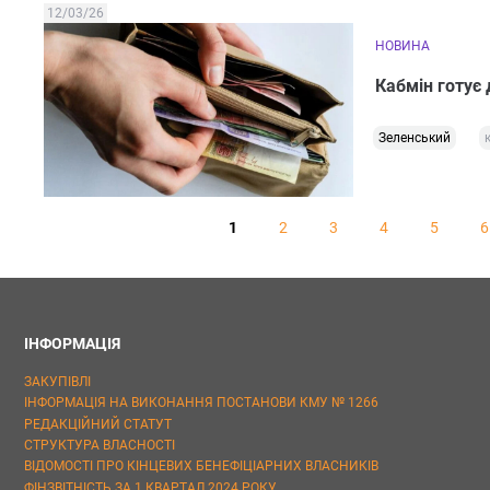
12/03/26
НОВИНА
Кабмін готує 
Зеленський
1
2
3
4
5
6
ІНФОРМАЦІЯ
ЗАКУПІВЛІ
ІНФОРМАЦІЯ НА ВИКОНАННЯ ПОСТАНОВИ КМУ № 1266
РЕДАКЦІЙНИЙ СТАТУТ
СТРУКТУРА ВЛАСНОСТІ
ВІДОМОСТІ ПРО КІНЦЕВИХ БЕНЕФІЦІАРНИХ ВЛАСНИКІВ
ФІНЗВІТНІСТЬ ЗА 1 КВАРТАЛ 2024 РОКУ