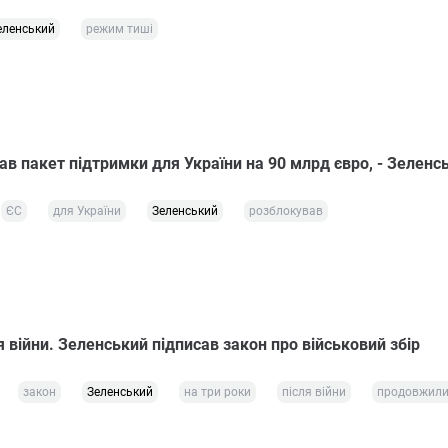
еленський
режим тиші
в пакет підтримки для України на 90 млрд євро, - Зеленс
ЄС
для України
Зеленський
розблокував
я війни. Зеленський підписав закон про військовий збір
закон
Зеленський
на три роки
після війни
продовжил