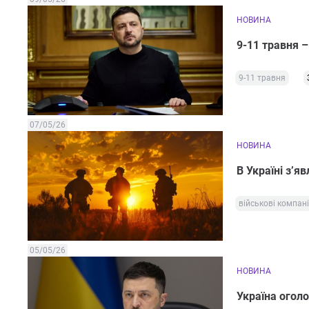
НОВИНА
9-11 травня –
9-11 травня
07/05/26
НОВИНА
В Україні з’я
військові компані
05/05/26
НОВИНА
Україна оголо