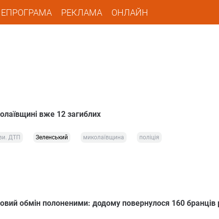
ЛЕПРОГРАМА
РЕКЛАМА
ОНЛАЙН
олаївщині вже 12 загиблих
ви. ДТП
Зеленський
миколаївщина
поліція
говий обмін полоненими: додому повернулося 160 бранців р