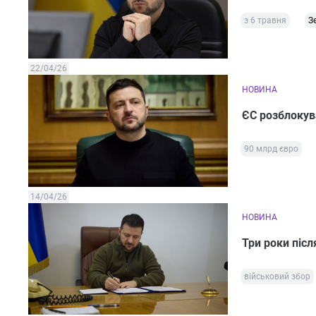
з 6 травня
З
22/04/26
НОВИНА
ЄС розблокува
90 млрд євро
14/04/26
НОВИНА
Три роки післ
військовий збор