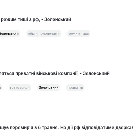
 режим тиші з рф, - Зеленський
Зеленський
обмін полоненими
режим тиші
вляться приватні військові компанії, - Зеленський
ї
готує закон
Зеленський
приватні
шує перемир’я з 6 травня. На дії рф відповідатиме дзерка