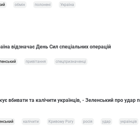
кий
обмін
полонені
Україна
аїна відзначає День Сил спеціальних операцій
ленський
привітання
спецпризначенці
ує вбивати та калічити українців, - Зеленський про удар п
енський
калічити
Кривому Рогу
росія
удар
українців