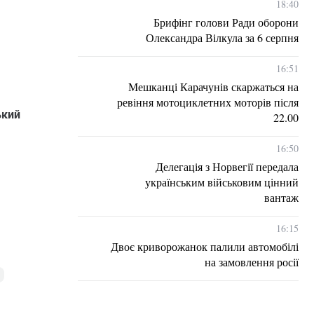
18:40
Брифінг голови Ради оборони
Олександра Вілкула за 6 серпня
16:51
Мешканці Карачунів скаржаться на
ревіння мотоциклетних моторів після
ький
22.00
16:50
Делегація з Норвегії передала
українським військовим цінний
вантаж
16:15
Двоє криворожанок палили автомобілі
на замовлення росії
и