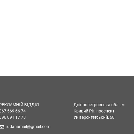
РЕКЛАМНІЙ ВІДДІЛ
Дніпропетровська обл., м.
067 569 66 74
Кривий Ріг, проспект
096 891 17 78
Університетський, 68
rudanamail@gmail.com