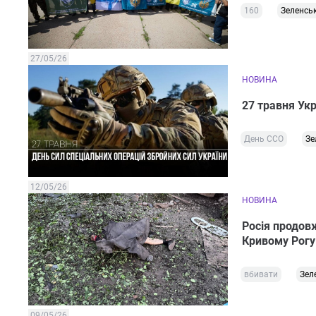
160
Зеленсь
27/05/26
НОВИНА
27 травня Укр
День ССО
Зе
12/05/26
НОВИНА
Росія продовж
Кривому Рогу
вбивати
Зел
09/05/26