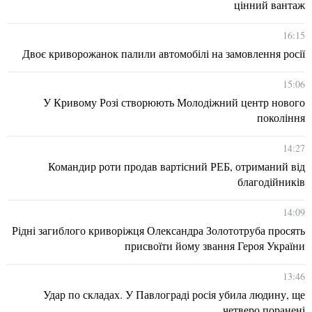
цінний вантаж
16:15
Двоє криворожанок палили автомобілі на замовлення росії
15:06
У Кривому Розі створюють Молодіжний центр нового
покоління
14:27
Командир роти продав вартісний РЕБ, отриманий від
благодійників
14:09
Рідні загиблого криворіжця Олександра Золототруба просять
присвоїти йому звання Героя України
13:46
Удар по складах. У Павлограді росія убила людину, ще
четверо поранені