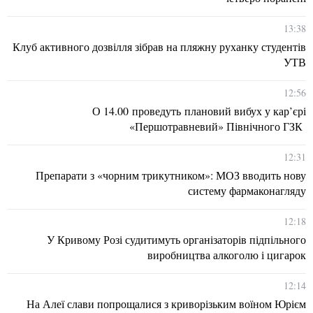
13:38
Клуб активного дозвілля зібрав на пляжну руханку студентів
УТВ
12:56
О 14.00 проведуть плановий вибух у кар’єрі
«Першотравневий» Північного ГЗК
12:31
Препарати з «чорним трикутником»: МОЗ вводить нову
систему фармаконагляду
12:18
У Кривому Розі судитимуть організаторів підпільного
виробництва алкоголю і цигарок
12:14
На Алеї слави попрощалися з криворізьким воїном Юрієм