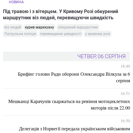
НОВИНА
Під травою і з вітерцем. У Кривому Розі обкурений
маршрутник віз людей, перевищуючи швидкість
віз людей
курив марихуану
обкурений маршрутник
Патрульна поліція
перевищення швидкості
у кривому розі
ЧЕТВЕР, 06 СЕРПНЯ
18:40
Брифінг голови Ради оборони Олександра Вілкула за 6
серпня
16:51
Мешканці Карачунів скаржаться на ревіння мотоциклетних
моторів після 22.00
16:50
Делегація з Норвегії передала українським військовим