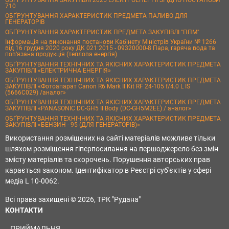
ОБҐРУНТУВАННЯ ЗАКУПІВЛІ 2025 ЕЛЕКТРОЕНЕРГІЇ ЗГІДНО ПОСТАНОВИ
710
ОБҐРУНТУВАННЯ ХАРАКТЕРИСТИК ПРЕДМЕТА ПАЛИВО ДЛЯ
ГЕНЕРАТОРІВ
ОБҐРУНТУВАННЯ ХАРАКТЕРИСТИК ПРЕДМЕТА ЗАКУПІВЛІ "ППМ"
Інформація на виконання постанови Кабінету Міністрів України № 1266
від 16 грудня 2020 року ДК 021:2015 - 09320000-8 Пара, гаряча вода та
пов’язана продукція (теплова енергія)
ОБҐРУНТУВАННЯ ТЕХНІЧНИХ ТА ЯКІСНИХ ХАРАКТЕРИСТИК ПРЕДМЕТА
ЗАКУПІВЛІ «ЕЛЕКТРИЧНА ЕНЕРГІЯ»
ОБҐРУНТУВАННЯ ТЕХНІЧНИХ ТА ЯКІСНИХ ХАРАКТЕРИСТИК ПРЕДМЕТА
ЗАКУПІВЛІ «Фотоапарат Canon R6 Mark II Kit RF 24-105 f/4.0 L IS
(5666C029) /аналог»
ОБҐРУНТУВАННЯ ТЕХНІЧНИХ ТА ЯКІСНИХ ХАРАКТЕРИСТИК ПРЕДМЕТА
ЗАКУПІВЛІ «PANASONIC DC-GH5 II Body (DC-GH5M2EE) / аналог»
ОБҐРУНТУВАННЯ ТЕХНІЧНИХ ТА ЯКІСНИХ ХАРАКТЕРИСТИК ПРЕДМЕТА
ЗАКУПІВЛІ «БЕНЗИН - 95 (ДЛЯ ГЕНЕРАТОРІВ)»
Використання розміщених на сайті матеріалів можливе тільки
шляхом розміщення гіперпосилання на першоджерело без змін
змісту матеріалів та скорочень. Порушення авторських прав
карається законом. Ідентифікатор в Реєстрі суб'єктів у сфері
медіа L 10-0062.
Всі права захищені © 2026, ТРК "Рудана"
КОНТАКТИ
ПРИЙМАЛЬНЯ