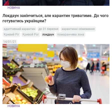
НОВИНА
Локдаун закінчиться, але карантин триватиме. До чого
готуватись українцям?
адаптивний карантин
до 31 березня
карантинні обмеження
Кривий Ріг
Кривой Рог
локдаун
помаранчева зона
14/01/21
НОВИНА