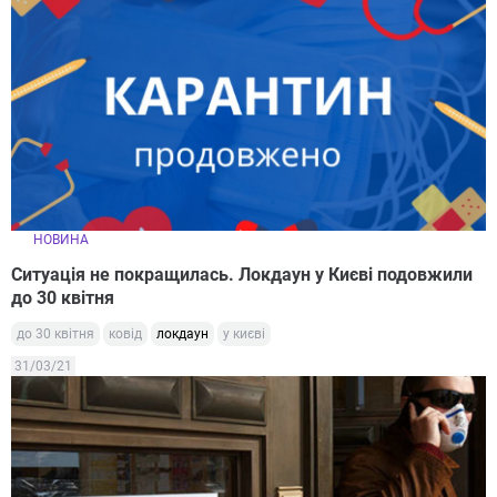
НОВИНА
Ситуація не покращилась. Локдаун у Києві подовжили
до 30 квітня
до 30 квітня
ковід
локдаун
у києві
31/03/21