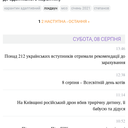
карантин адаптивний
локдаун
моз
січень 2021
степанов
1
2
НАСТУПНА ›
ОСТАННЯ »
СУБОТА, 08 СЕРПНЯ
13:46
Понад 212 українських вступників отримали рекомендації до
зарахування
12:38
8 серпня – Всесвітній день котів
11:14
На Київщині російський дрон вбив трирічну дитину, її
бабусю та дідуся
10:52