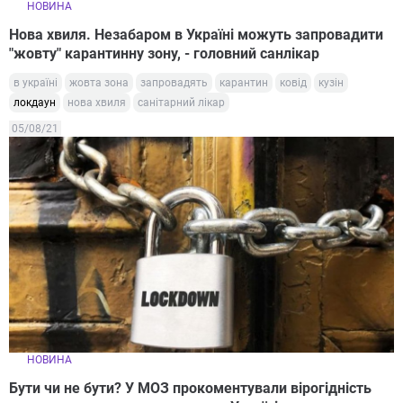
НОВИНА
Нова хвиля. Незабаром в Україні можуть запровадити
"жовту" карантинну зону, - головний санлікар
в україні
жовта зона
запровадять
карантин
ковід
кузін
локдаун
нова хвиля
санітарний лікар
05/08/21
НОВИНА
Бути чи не бути? У МОЗ прокоментували вірогідність