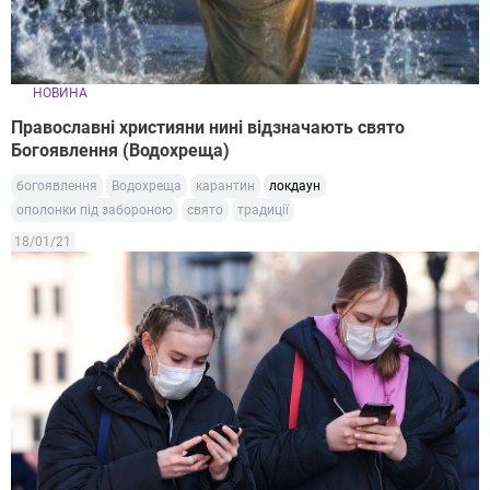
НОВИНА
Православні християни нині відзначають свято
Богоявлення (Водохреща)
богоявлення
Водохреща
карантин
локдаун
ополонки під забороною
свято
традиції
18/01/21