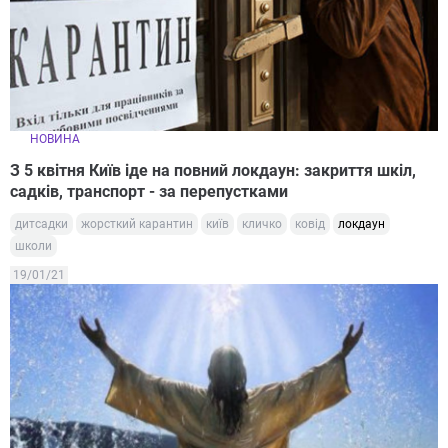
НОВИНА
З 5 квітня Київ іде на повний локдаун: закриття шкіл,
садків, транспорт - за перепустками
дитсадки
жорсткий карантин
київ
кличко
ковід
локдаун
школи
19/01/21