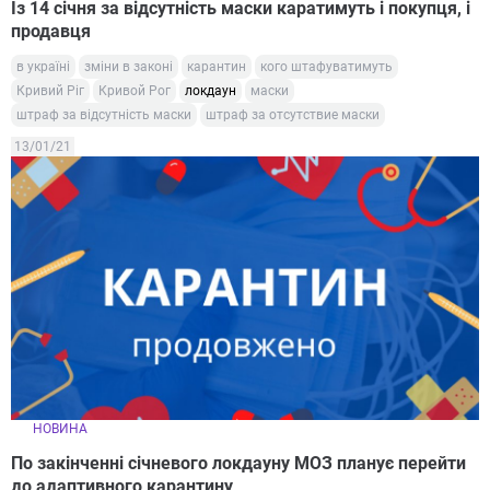
Із 14 січня за відсутність маски каратимуть і покупця, і
продавця
в україні
зміни в законі
карантин
кого штафуватимуть
Кривий Ріг
Кривой Рог
локдаун
маски
штраф за відсутність маски
штраф за отсутствие маски
13/01/21
НОВИНА
По закінченні січневого локдауну МОЗ планує перейти
до адаптивного карантину