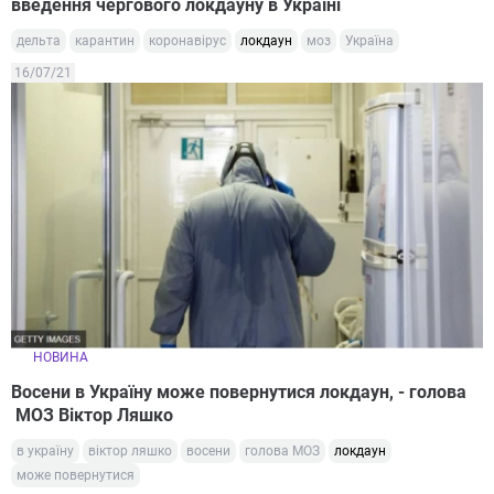
введення чергового локдауну в Україні
дельта
карантин
коронавірус
локдаун
моз
Україна
16/07/21
НОВИНА
Восени в Україну може повернутися локдаун, - голова
МОЗ Віктор Ляшко
в україну
віктор ляшко
восени
голова МОЗ
локдаун
може повернутися