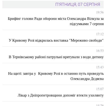
П'ЯТНИЦЯ, 07 СЕРПНЯ
19:56
Брифінг голови Ради оборони міста Олександра Вілкула за
підсумками 7 серпня
17:12
У Кривому Розі відкрилась виставка "Мереживо свободи"
16:53
В Тернівському районі патрульні врятували з води дитину
15:43
На щиті: завтра у Кривому Розі в останню путь проведуть
Олександра Дєдяєва
15:07
Лікар з Дніпропетровщини допоміг втекти ухилянту
14:26