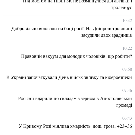
Під мостом на ПівнГЗК не розминулися дві автівки і
тролейбус
10:42
Добровільно воювали на боці росії. На Дніпропетровщині
засудили двох зрадників
10:22
Правовий вакуум для молодих чоловіків, що робити?
09:58
В Україні започаткували День військ зв‘язку та кібербезпеки
07:46
Росіяни вдарили по складам з зерном в Апостолівській
громаді
06:43
У Кривому Розі мінлива хмарність, дощ, гроза. +23+36