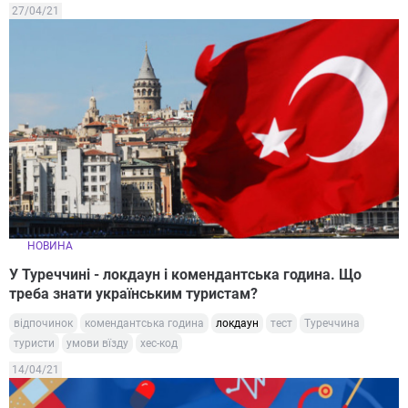
27/04/21
НОВИНА
У Туреччині - локдаун і комендантська година. Що
треба знати українським туристам?
відпочинок
комендантська година
локдаун
тест
Туреччина
туристи
умови вїзду
хес-код
14/04/21