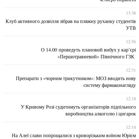
13:38
Клуб активного дозвілля зібрав на пляжну руханку студентів
УТВ
12:56
О 14.00 проведуть плановий вибух у кар’єрі
«Першотравневий» Північного ГЗК
12:31
Препарати з «чорним трикутником»: МОЗ вводить нову
систему фармаконагляду
12:18
У Кривому Розі судитимуть організаторів підпільного
виробництва алкоголю і цигарок
12:14
На Алеї слави попрощалися з криворізьким воїном Юрієм