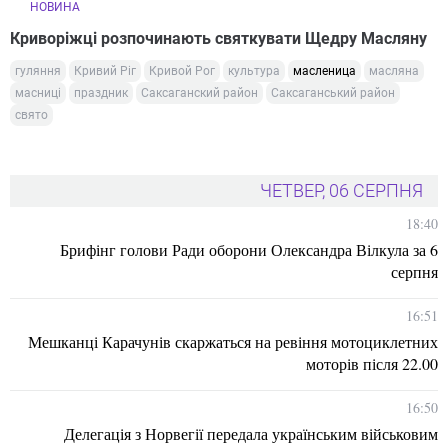
НОВИНА
Криворіжці розпочинають святкувати Щедру Масляну
гуляння
Кривий Ріг
Кривой Рог
культура
масленица
масляна
масниці
праздник
Саксаганский район
Саксаганський район
свято
ЧЕТВЕР, 06 СЕРПНЯ
18:40
Брифінг голови Ради оборони Олександра Вілкула за 6
серпня
16:51
Мешканці Карачунів скаржаться на ревіння мотоциклетних
моторів після 22.00
16:50
Делегація з Норвегії передала українським військовим