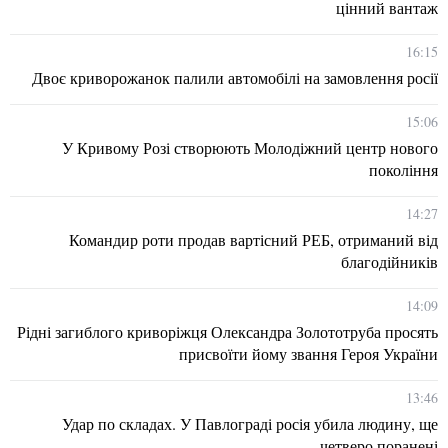
цінний вантаж
16:15
Двоє криворожанок палили автомобілі на замовлення росії
15:06
У Кривому Розі створюють Молодіжний центр нового
покоління
14:27
Командир роти продав вартісний РЕБ, отриманий від
благодійників
14:09
Рідні загиблого криворіжця Олександра Золототруба просять
присвоїти йому звання Героя України
13:46
Удар по складах. У Павлограді росія убила людину, ще
четверо поранені