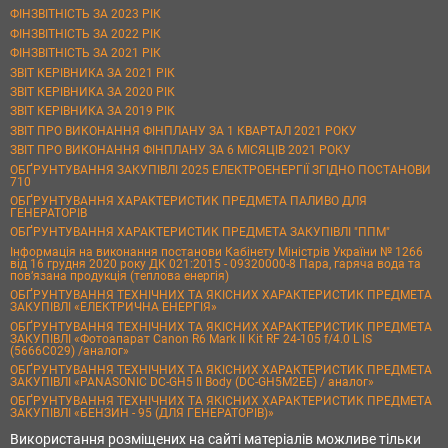
ФІНЗВІТНІСТЬ ЗА 2023 РІК
ФІНЗВІТНІСТЬ ЗА 2022 РІК
ФІНЗВІТНІСТЬ ЗА 2021 РІК
ЗВІТ КЕРІВНИКА ЗА 2021 РІК
ЗВІТ КЕРІВНИКА ЗА 2020 РІК
ЗВІТ КЕРІВНИКА ЗА 2019 РІК
ЗВІТ ПРО ВИКОНАННЯ ФІНПЛАНУ ЗА 1 КВАРТАЛ 2021 РОКУ
ЗВІТ ПРО ВИКОНАННЯ ФІНПЛАНУ ЗА 6 МІСЯЦІВ 2021 РОКУ
ОБҐРУНТУВАННЯ ЗАКУПІВЛІ 2025 ЕЛЕКТРОЕНЕРГІЇ ЗГІДНО ПОСТАНОВИ
710
ОБҐРУНТУВАННЯ ХАРАКТЕРИСТИК ПРЕДМЕТА ПАЛИВО ДЛЯ
ГЕНЕРАТОРІВ
ОБҐРУНТУВАННЯ ХАРАКТЕРИСТИК ПРЕДМЕТА ЗАКУПІВЛІ "ППМ"
Інформація на виконання постанови Кабінету Міністрів України № 1266
від 16 грудня 2020 року ДК 021:2015 - 09320000-8 Пара, гаряча вода та
пов’язана продукція (теплова енергія)
ОБҐРУНТУВАННЯ ТЕХНІЧНИХ ТА ЯКІСНИХ ХАРАКТЕРИСТИК ПРЕДМЕТА
ЗАКУПІВЛІ «ЕЛЕКТРИЧНА ЕНЕРГІЯ»
ОБҐРУНТУВАННЯ ТЕХНІЧНИХ ТА ЯКІСНИХ ХАРАКТЕРИСТИК ПРЕДМЕТА
ЗАКУПІВЛІ «Фотоапарат Canon R6 Mark II Kit RF 24-105 f/4.0 L IS
(5666C029) /аналог»
ОБҐРУНТУВАННЯ ТЕХНІЧНИХ ТА ЯКІСНИХ ХАРАКТЕРИСТИК ПРЕДМЕТА
ЗАКУПІВЛІ «PANASONIC DC-GH5 II Body (DC-GH5M2EE) / аналог»
ОБҐРУНТУВАННЯ ТЕХНІЧНИХ ТА ЯКІСНИХ ХАРАКТЕРИСТИК ПРЕДМЕТА
ЗАКУПІВЛІ «БЕНЗИН - 95 (ДЛЯ ГЕНЕРАТОРІВ)»
Використання розміщених на сайті матеріалів можливе тільки