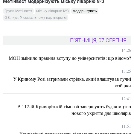
Метінвест модернізують міську лікарню №3
Групи Метінвест
міську лікарню №3
модернізують
О.Вілкул: У соціальному партнерстві
П'ЯТНИЦЯ, 07 СЕРПНЯ
14:26
МОН змінило правила вступу до університетів: що відомо?
13:25
У Кривому Розі затримали стрілка, який влаштував гучні
розбірки
12:41
В 112-ій Криворізькій гімназії завершують будівництво
нового укриття для школярів
11:51
Криворіжці допомагають відновити водопостачання у