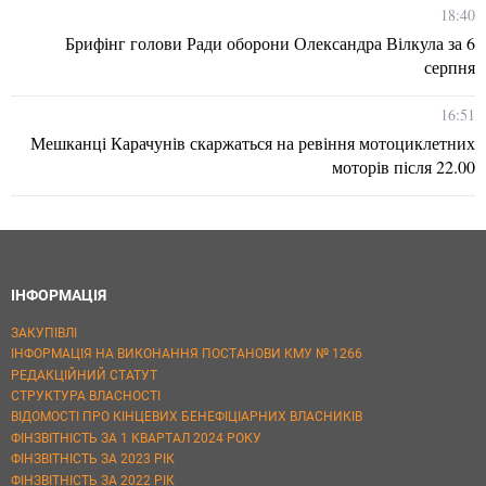
18:40
Брифінг голови Ради оборони Олександра Вілкула за 6
серпня
16:51
Мешканці Карачунів скаржаться на ревіння мотоциклетних
моторів після 22.00
ІНФОРМАЦІЯ
ЗАКУПІВЛІ
ІНФОРМАЦІЯ НА ВИКОНАННЯ ПОСТАНОВИ КМУ № 1266
РЕДАКЦІЙНИЙ СТАТУТ
СТРУКТУРА ВЛАСНОСТІ
ВІДОМОСТІ ПРО КІНЦЕВИХ БЕНЕФІЦІАРНИХ ВЛАСНИКІВ
ФІНЗВІТНІСТЬ ЗА 1 КВАРТАЛ 2024 РОКУ
ФІНЗВІТНІСТЬ ЗА 2023 РІК
ФІНЗВІТНІСТЬ ЗА 2022 РІК