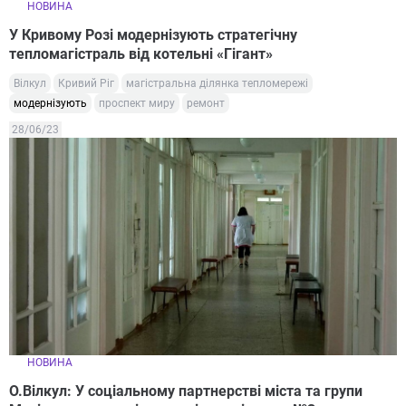
НОВИНА
У Кривому Розі модернізують стратегічну
тепломагістраль від котельні «Гігант»
Вілкул
Кривий Ріг
магістральна ділянка тепломережі
модернізують
проспект миру
ремонт
28/06/23
НОВИНА
О.Вілкул: У соціальному партнерстві міста та групи