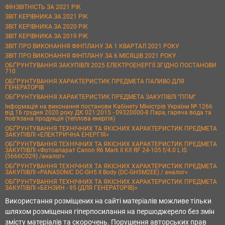
ФІНЗВІТНІСТЬ ЗА 2021 РІК
ЗВІТ КЕРІВНИКА ЗА 2021 РІК
ЗВІТ КЕРІВНИКА ЗА 2020 РІК
ЗВІТ КЕРІВНИКА ЗА 2019 РІК
ЗВІТ ПРО ВИКОНАННЯ ФІНПЛАНУ ЗА 1 КВАРТАЛ 2021 РОКУ
ЗВІТ ПРО ВИКОНАННЯ ФІНПЛАНУ ЗА 6 МІСЯЦІВ 2021 РОКУ
ОБҐРУНТУВАННЯ ЗАКУПІВЛІ 2025 ЕЛЕКТРОЕНЕРГІЇ ЗГІДНО ПОСТАНОВИ
710
ОБҐРУНТУВАННЯ ХАРАКТЕРИСТИК ПРЕДМЕТА ПАЛИВО ДЛЯ
ГЕНЕРАТОРІВ
ОБҐРУНТУВАННЯ ХАРАКТЕРИСТИК ПРЕДМЕТА ЗАКУПІВЛІ "ППМ"
Інформація на виконання постанови Кабінету Міністрів України № 1266
від 16 грудня 2020 року ДК 021:2015 - 09320000-8 Пара, гаряча вода та
пов’язана продукція (теплова енергія)
ОБҐРУНТУВАННЯ ТЕХНІЧНИХ ТА ЯКІСНИХ ХАРАКТЕРИСТИК ПРЕДМЕТА
ЗАКУПІВЛІ «ЕЛЕКТРИЧНА ЕНЕРГІЯ»
ОБҐРУНТУВАННЯ ТЕХНІЧНИХ ТА ЯКІСНИХ ХАРАКТЕРИСТИК ПРЕДМЕТА
ЗАКУПІВЛІ «Фотоапарат Canon R6 Mark II Kit RF 24-105 f/4.0 L IS
(5666C029) /аналог»
ОБҐРУНТУВАННЯ ТЕХНІЧНИХ ТА ЯКІСНИХ ХАРАКТЕРИСТИК ПРЕДМЕТА
ЗАКУПІВЛІ «PANASONIC DC-GH5 II Body (DC-GH5M2EE) / аналог»
ОБҐРУНТУВАННЯ ТЕХНІЧНИХ ТА ЯКІСНИХ ХАРАКТЕРИСТИК ПРЕДМЕТА
ЗАКУПІВЛІ «БЕНЗИН - 95 (ДЛЯ ГЕНЕРАТОРІВ)»
Використання розміщених на сайті матеріалів можливе тільки
шляхом розміщення гіперпосилання на першоджерело без змін
змісту матеріалів та скорочень. Порушення авторських прав