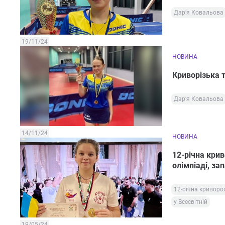
Дар’я Ковальова
19/11/24
НОВИНА
Криворізька 
Дар’я Ковальова
14/11/24
НОВИНА
12-річна кри
олімпіаді, за
12-річна кривор
у Всесвітній
19/05/24