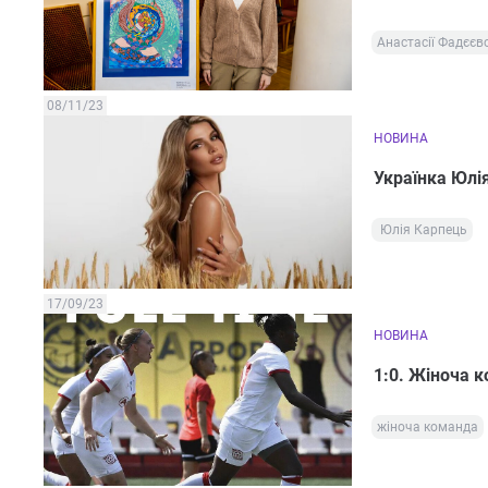
Анастасії Фадєєво
08/11/23
НОВИНА
Українка Юлія
Юлія Карпець
17/09/23
НОВИНА
1:0. Жіноча 
жіноча команда