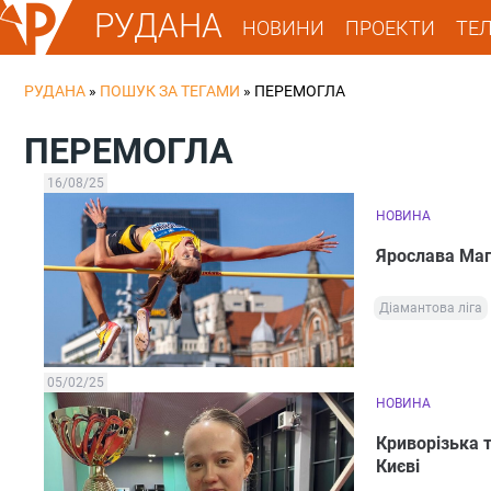
РУДАНА
НОВИНИ
ПРОЕКТИ
ТЕ
РУДАНА
»
ПОШУК ЗА ТЕГАМИ
»
ПЕРЕМОГЛА
ПЕРЕМОГЛА
16/08/25
НОВИНА
Ярослава Магу
Діамантова ліга
05/02/25
НОВИНА
Криворізька 
Києві