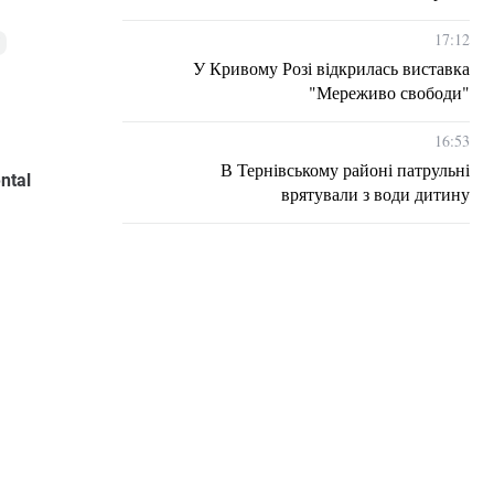
17:12
і
У Кривому Розі відкрилась виставка
"Мереживо свободи"
16:53
В Тернівському районі патрульні
ntal
врятували з води дитину