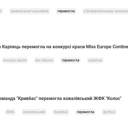
ї
криворізької школярки
перемогла
у Всеукраїнському конкурс
 Карпець перемогла на конкурсі краси Miss Europe Contine
конкурс краси
міс європа
перемогла
українка
команда "Кривбас" перемогла ковалівський ЖФК "Колос"
ЖФК
ковалівський
Кривбас
перемогла
футбол