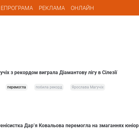
ЛЕПРОГРАМА
РЕКЛАМА
ОНЛАЙН
чіх з рекордом виграла Діамантову лігу в Сілезії
перемогла
побила рекорд
Ярослава Магучіх
тенісистка Дар’я Ковальова перемогла на змаганнях юніорі