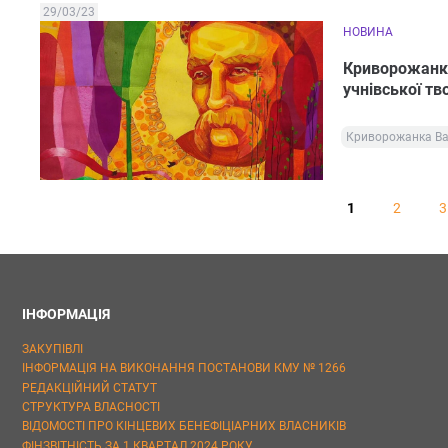
29/03/23
НОВИНА
Криворожанка
учнівської тв
Криворожанка Ва
1
2
3
ІНФОРМАЦІЯ
ЗАКУПІВЛІ
ІНФОРМАЦІЯ НА ВИКОНАННЯ ПОСТАНОВИ КМУ № 1266
РЕДАКЦІЙНИЙ СТАТУТ
СТРУКТУРА ВЛАСНОСТІ
ВІДОМОСТІ ПРО КІНЦЕВИХ БЕНЕФІЦІАРНИХ ВЛАСНИКІВ
ФІНЗВІТНІСТЬ ЗА 1 КВАРТАЛ 2024 РОКУ