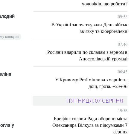
чоловіків, що робити?
олодий
09:58
В Україні започаткували День військ
зв‘язку та кібербезпеки
му конкурсі
07:46
Росіяни вдарили по складам з зерном в
Апостолівській громаді
06:43
еліна
У Кривому Розі мінлива хмарність,
дощ, гроза. +23+36
П'ЯТНИЦЯ, 07 СЕРПНЯ
19:56
Брифінг голови Ради оборони міста
Олександра Вілкула за підсумками 7
огла у
серпня