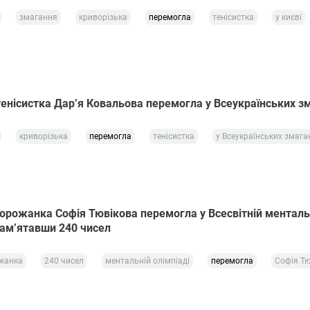
змагання
криворізька
перемогла
тенісистка
у києві
тенісистка Дар’я Ковальова перемогла у Всеукраїнських з
криворізька
перемогла
тенісистка
у Всеукраїнських змага
ворожанка Софія Тювікова перемогла у Всесвітній менталь
пам’ятавши 240 чисел
ожанка
240 чисел
ментальній олімпіаді
перемогла
Софія Т