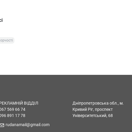
сі
ворчості
РЕКЛАМНІЙ ВІДДІЛ
Дніпропетровська обл., м.
067 569 66 74
Кривий Ріг, проспект
096 891 17 78
Університетський, 68
rudanamail@gmail.com