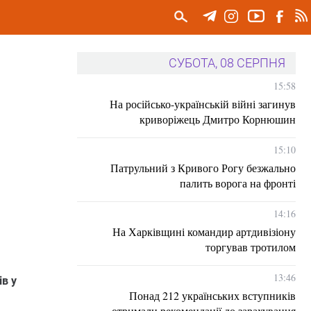
СУБОТА, 08 СЕРПНЯ
15:58
На російсько-українській війні загинув
криворіжець Дмитро Корнюшин
15:10
Патрульний з Кривого Рогу безжально
палить ворога на фронті
14:16
На Харківщині командир артдивізіону
торгував тротилом
13:46
в у
Понад 212 українських вступників
отримали рекомендації до зарахування