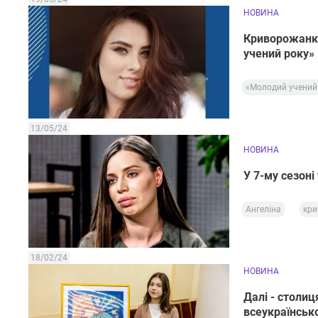
НОВИНА
Криворожанка
учений року»
«Молодий учений
13/05/24
НОВИНА
У 7-му сезон
Ангеліна
кри
18/02/24
НОВИНА
Далі - столиц
всеукраїнськ