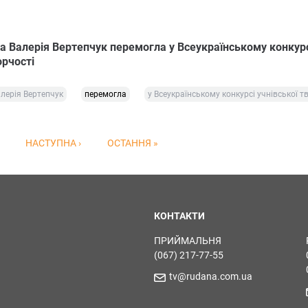
 Валерія Вертепчук перемогла у Всеукраїнському конкур
орчості
лерія Вертепчук
перемогла
у Всеукраїнському конкурсі учнівської т
НАСТУПНА ›
ОСТАННЯ »
КОНТАКТИ
ПРИЙМАЛЬНЯ
(067) 217-77-55
tv@rudana.com.ua