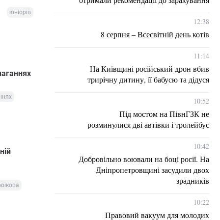
юніорів
12:38
8 серпня – Всесвітній день котів
11:14
На Київщині російський дрон вбив
маганнях
трирічну дитину, її бабусю та дідуся
ннях
10:52
Під мостом на ПівнГЗК не
розминулися дві автівки і тролейбус
10:42
ній
Добровільно воювали на боці росії. На
Дніпропетровщині засудили двох
зрадників
ювікова
10:22
Правовий вакуум для молодих