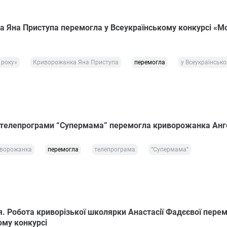
 Яна Приступа перемогла у Всеукраїнському конкурсі «М
 року»
Криворожанка Яна Приступа
перемогла
у Всеукраїнсько
і телепрограми “Супермама” перемогла криворожанка Анг
ворожанка
перемогла
телепрограма
“Супермама”
я. Робота криворізької школярки Анастасії Фадєєвої перем
ому конкурсі