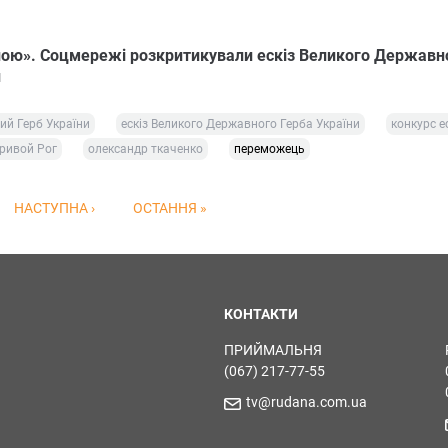
пою». Соцмережі розкритикували ескіз Великого Державн
и
й Герб України
ескіз Великого Державного Герба України
конкурс ес
ривой Рог
олександр ткаченко
переможець
НАСТУПНА ›
ОСТАННЯ »
КОНТАКТИ
ПРИЙМАЛЬНЯ
(067) 217-77-55
tv@rudana.com.ua