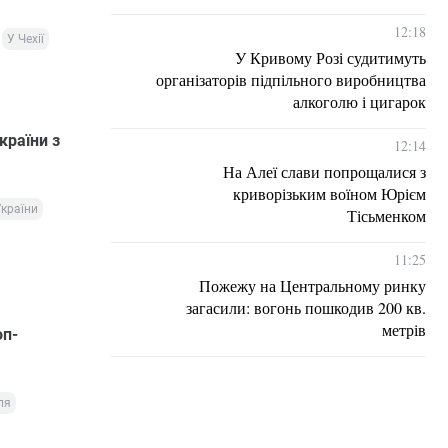
12:18
У Чехії
У Кривому Розі судитимуть
організаторів підпільного виробництва
алкоголю і цигарок
країни з
12:14
На Алеї слави попрощалися з
криворізьким воїном Юрієм
України
Тісьменком
11:25
Пожежу на Центральному ринку
загасили: вогонь пошкодив 200 кв.
метрів
оп-
ля