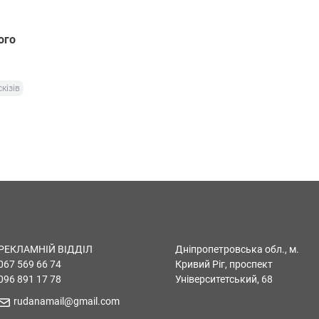
ого
кізів
РЕКЛАМНІЙ ВІДДІЛ
Дніпропетровська обл., м.
067 569 66 74
Кривий Ріг, проспект
096 891 17 78
Університетський, 68
rudanamail@gmail.com