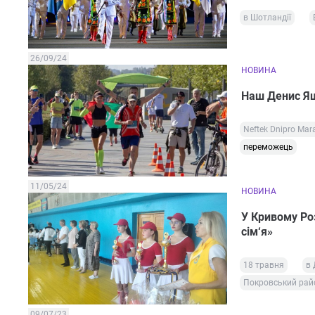
в Шотландії
26/09/24
НОВИНА
Наш Денис Яш
Neftek Dnipro Mar
переможець
11/05/24
НОВИНА
У Кривому Роз
сім‘я»
18 травня
в 
Покровський рай
09/07/23