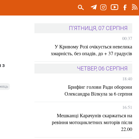
П'ЯТНИЦЯ, 07 СЕРПНЯ
00:37
У Кривому Розі очікується невелика
хмарність, без опадів, до + 37 градусів
 з
ЧЕТВЕР, 06 СЕРПНЯ
18:40
Брифінг голови Ради оборони
іжець
Олександра Вілкула за 6 серпня
16:51
Мешканці Карачунів скаржаться на
ревіння мотоциклетних моторів після
22.00