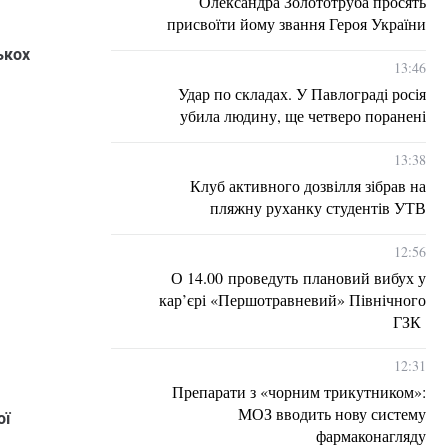
Олександра Золототруба просять
присвоїти йому звання Героя України
ькох
13:46
Удар по складах. У Павлограді росія
убила людину, ще четверо поранені
13:38
Клуб активного дозвілля зібрав на
пляжну руханку студентів УТВ
12:56
О 14.00 проведуть плановий вибух у
кар’єрі «Першотравневий» Північного
ГЗК
12:31
Препарати з «чорним трикутником»:
МОЗ вводить нову систему
ої
фармаконагляду