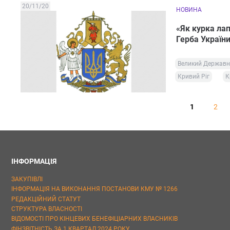
20/11/20
НОВИНА
«Як курка ла
Герба Україн
Великий Державни
Кривий Ріг
К
1
2
ІНФОРМАЦІЯ
ЗАКУПІВЛІ
ІНФОРМАЦІЯ НА ВИКОНАННЯ ПОСТАНОВИ КМУ № 1266
РЕДАКЦІЙНИЙ СТАТУТ
СТРУКТУРА ВЛАСНОСТІ
ВІДОМОСТІ ПРО КІНЦЕВИХ БЕНЕФІЦІАРНИХ ВЛАСНИКІВ
ФІНЗВІТНІСТЬ ЗА 1 КВАРТАЛ 2024 РОКУ