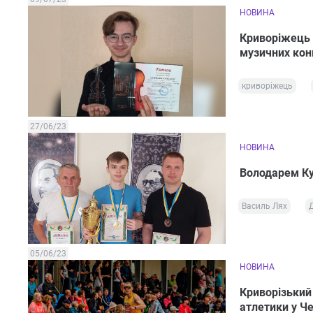
НОВИНА
Криворіжець 
музичних кон
криворіжець
27/06/23
НОВИНА
Володарем Ку
Василь Лях
05/06/23
НОВИНА
Криворізький
атлетики у Че