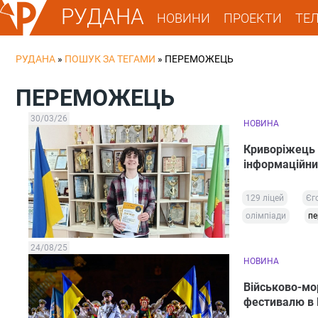
РУДАНА
НОВИНИ
ПРОЕКТИ
ТЕ
РУДАНА
»
ПОШУК ЗА ТЕГАМИ
»
ПЕРЕМОЖЕЦЬ
ПЕРЕМОЖЕЦЬ
30/03/26
НОВИНА
Криворіжець 
інформаційни
129 ліцей
Єг
олімпіади
пе
24/08/25
НОВИНА
Військово-мо
фестивалю в 