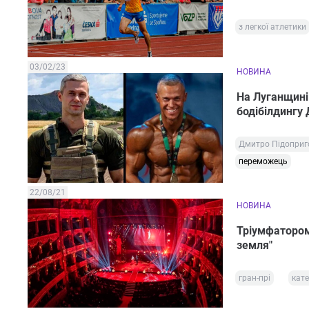
з легкої атлетики
03/02/23
НОВИНА
На Луганщині
бодібілдингу
Дмитро Підоприг
переможець
22/08/21
НОВИНА
Тріумфатором
земля"
гран-прі
кат