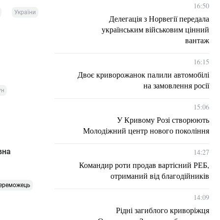
16:50
України
Делегація з Норвегії передала
українським військовим цінний
вантаж
16:15
Двоє криворожанок палили автомобілі
на замовлення росії
ун
15:06
У Кривому Розі створюють
Молодіжний центр нового покоління
вна
14:27
Командир роти продав вартісний РЕБ,
отриманий від благодійників
ереможець
14:09
Рідні загиблого криворіжця