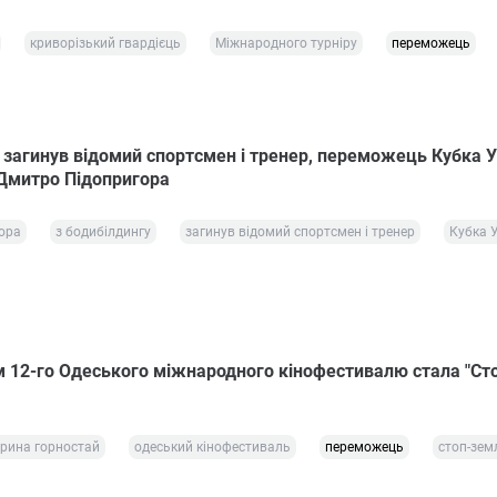
криворізький гвардієць
Міжнародного турніру
переможець
 загинув відомий спортсмен і тренер, переможець Кубка У
 Дмитро Підопригора
ора
з бодибілдингу
загинув відомий спортсмен і тренер
Кубка 
 12-го Одеського міжнародного кінофестивалю стала "Ст
ерина горностай
одеський кінофестиваль
переможець
стоп-зем