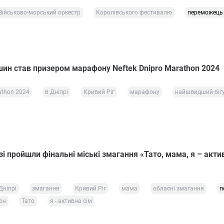
Військово-морський оркестр
Королівського фестивалю
переможець
ин став призером марафону Neftek Dnipro Marathon 2024
athon 2024
в Дніпрі
Кривий Ріг
марафону
найшвидший біг
і пройшли фінальні міські змагання «Тато, мама, я – акти
Дніпрі
змагання
Кривий Ріг
мама
обласні змагання
п
он
Тато
я - активна сім