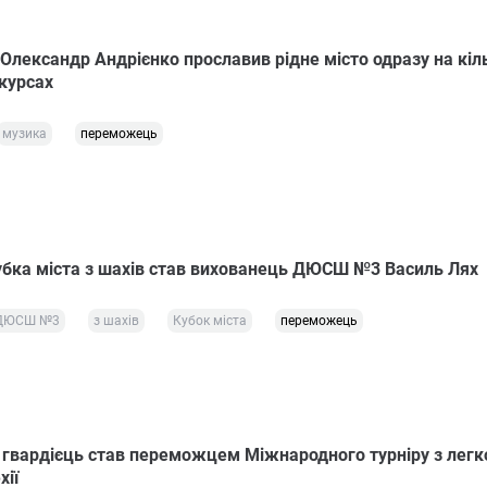
Олександр Андрієнко прославив рідне місто одразу на кіл
курсах
музика
переможець
бка міста з шахів став вихованець ДЮСШ №3 Василь Лях
ДЮСШ №3
з шахів
Кубок міста
переможець
 гвардієць став переможцем Міжнародного турніру з легк
хії