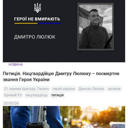
НОВИНА
Петиція. Нацгвардійцю Дмитру Люлюку – посмертне
звання Героя України
21 окрема бригада. Пискун
герой україни
Дмитро Люлюк
загинув
Кривий Ріг
нацгвардієць
петиція
20/05/26