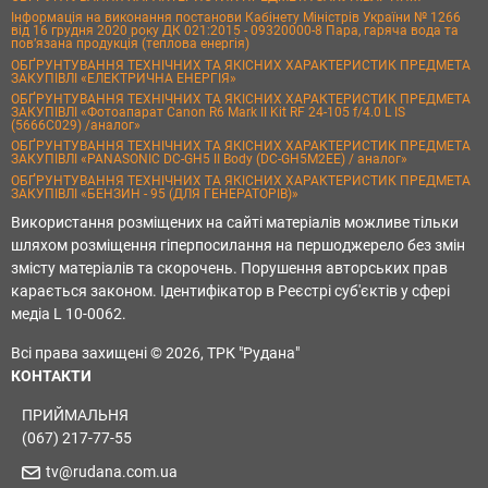
Інформація на виконання постанови Кабінету Міністрів України № 1266
від 16 грудня 2020 року ДК 021:2015 - 09320000-8 Пара, гаряча вода та
пов’язана продукція (теплова енергія)
ОБҐРУНТУВАННЯ ТЕХНІЧНИХ ТА ЯКІСНИХ ХАРАКТЕРИСТИК ПРЕДМЕТА
ЗАКУПІВЛІ «ЕЛЕКТРИЧНА ЕНЕРГІЯ»
ОБҐРУНТУВАННЯ ТЕХНІЧНИХ ТА ЯКІСНИХ ХАРАКТЕРИСТИК ПРЕДМЕТА
ЗАКУПІВЛІ «Фотоапарат Canon R6 Mark II Kit RF 24-105 f/4.0 L IS
(5666C029) /аналог»
ОБҐРУНТУВАННЯ ТЕХНІЧНИХ ТА ЯКІСНИХ ХАРАКТЕРИСТИК ПРЕДМЕТА
ЗАКУПІВЛІ «PANASONIC DC-GH5 II Body (DC-GH5M2EE) / аналог»
ОБҐРУНТУВАННЯ ТЕХНІЧНИХ ТА ЯКІСНИХ ХАРАКТЕРИСТИК ПРЕДМЕТА
ЗАКУПІВЛІ «БЕНЗИН - 95 (ДЛЯ ГЕНЕРАТОРІВ)»
Використання розміщених на сайті матеріалів можливе тільки
шляхом розміщення гіперпосилання на першоджерело без змін
змісту матеріалів та скорочень. Порушення авторських прав
карається законом. Ідентифікатор в Реєстрі суб'єктів у сфері
медіа L 10-0062.
Всі права захищені © 2026, ТРК "Рудана"
КОНТАКТИ
ПРИЙМАЛЬНЯ
(067) 217-77-55
tv@rudana.com.ua