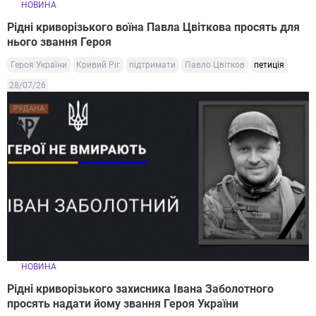
НОВИНА
Рідні криворізького воїна Павла Цвіткова просять для
нього звання Героя
Героя України
Кривий Ріг
підтримати
Павло Цвітков
петиція
28/07/26
НОВИНА
Рідні криворізького захисника Івана Заболотного
просять надати йому звання Героя України