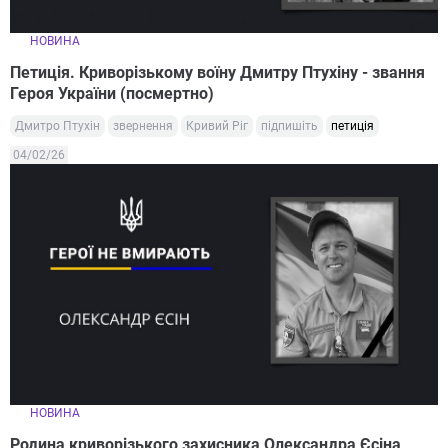
НОВИНА
Петиція. Криворізькому воїну Дмитру Птухіну - звання
Героя України (посмертно)
Дмитро Птухін
звернення
Кривий Ріг
підпишіть
петиція
04/02/26
НОВИНА
Родина криворізького захисника Олександра Єсіна