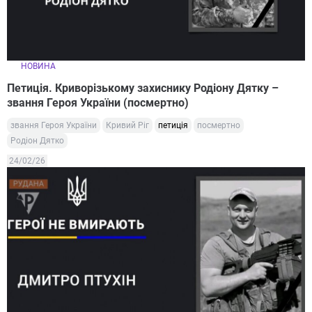
НОВИНА
Петиція. Криворізькому захиснику Родіону Дятку –
звання Героя України (посмертно)
звання Героя України
Кривий Ріг
петиція
посмертно
Родіон Дятко
24/02/26