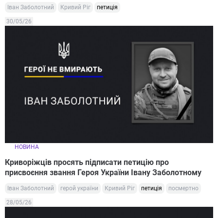
Іван Заболотний
Кривий Ріг
петиція
30/05/26
НОВИНА
Криворіжців просять підписати петицію про
присвоєння звання Героя України Івану Заболотному
Іван Заболотний
герой україни
Кривий Ріг
петиція
посмертно
28/05/26