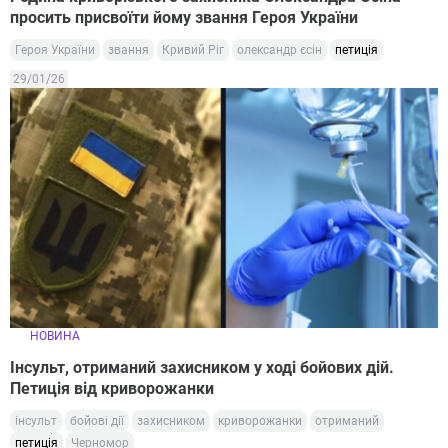
просить присвоїти йому звання Героя України
Героя України
звання
Кривий Ріг
олександр єсін
петиція
29/01/26
НОВИНА
Інсульт, отриманий захисником у ході бойових дій.
Петиція від криворожанки
інсульт
бойові дії
захисником
криворожанки
отриманий
петиція
Черномор