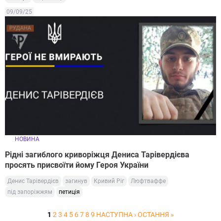
09/09/25
НОВИНА
Рідні загиблого криворіжця Дениса Тарівердієва
просять присвоїти йому Героя України
Денис Тарівердієв
загинув
Кривий Ріг
Люфтваффе
під запоріжжям
петиція
1
2
3
4
5
6
7
8
9
НАСТУПНА ›
ОСТАННЯ »