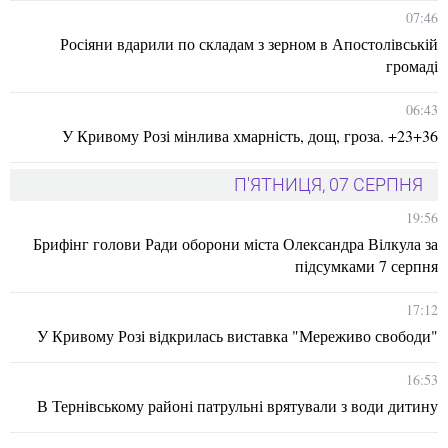
07:46
Росіяни вдарили по складам з зерном в Апостолівській
громаді
06:43
У Кривому Розі мінлива хмарність, дощ, гроза. +23+36
П'ЯТНИЦЯ, 07 СЕРПНЯ
19:56
Брифінг голови Ради оборони міста Олександра Вілкула за
підсумками 7 серпня
17:12
У Кривому Розі відкрилась виставка "Мереживо свободи"
16:53
В Тернівському районі патрульні врятували з води дитину