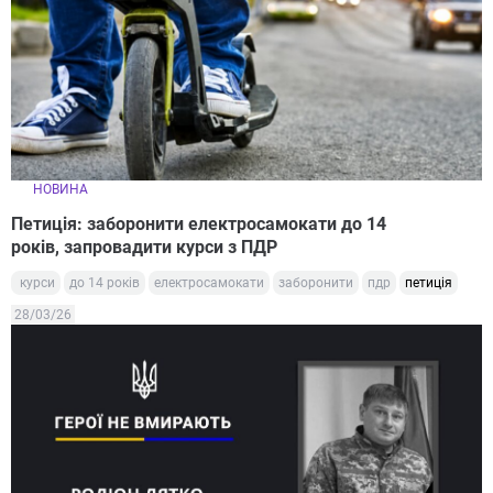
НОВИНА
Петиція: заборонити електросамокати до 14
років, запровадити курси з ПДР
курси
до 14 років
електросамокати
заборонити
пдр
петиція
28/03/26