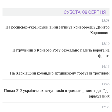
СУБОТА, 08 СЕРПНЯ
15:58
На російсько-українській війні загинув криворіжець Дмитро
Корнюшин
15:10
Патрульний з Кривого Рогу безжально палить ворога на
фронті
14:16
На Харківщині командир артдивізіону торгував тротилом
13:46
Понад 212 українських вступників отримали рекомендації до
зарахування
12:38