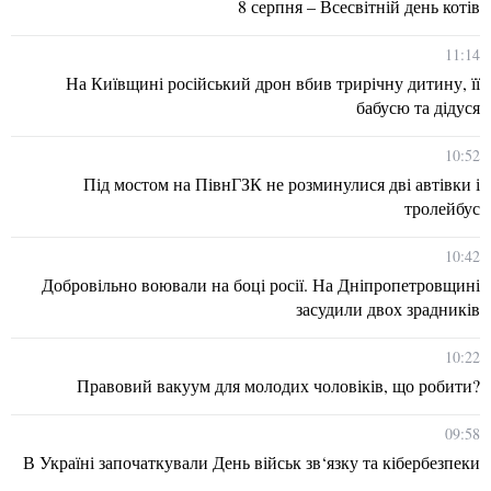
8 серпня – Всесвітній день котів
11:14
На Київщині російський дрон вбив трирічну дитину, її
бабусю та дідуся
10:52
Під мостом на ПівнГЗК не розминулися дві автівки і
тролейбус
10:42
Добровільно воювали на боці росії. На Дніпропетровщині
засудили двох зрадників
10:22
Правовий вакуум для молодих чоловіків, що робити?
09:58
В Україні започаткували День військ зв‘язку та кібербезпеки