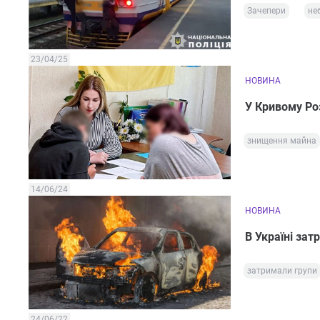
Зачепери
не
23/04/25
НОВИНА
У Кривому Роз
знищення майна
14/06/24
НОВИНА
В Україні зат
затримали групи
24/06/22