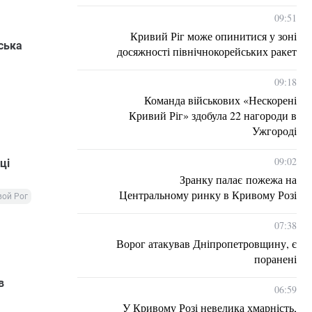
09:51
Кривий Ріг може опинитися у зоні
ська
досяжності північнокорейських ракет
09:18
Команда військових «Нескорені
Кривий Ріг» здобула 22 нагороди в
Ужгороді
09:02
ці
Зранку палає пожежа на
Центральному ринку в Кривому Розі
ой Рог
07:38
Ворог атакував Дніпропетровщину, є
поранені
в
06:59
У Кривому Розі невелика хмарність,