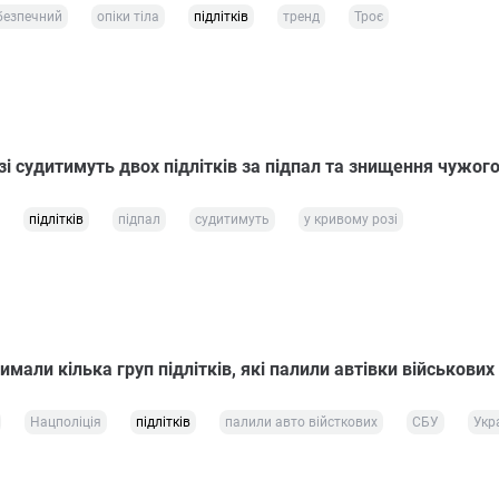
безпечний
опіки тіла
підлітків
тренд
Троє
і судитимуть двох підлітків за підпал та знищення чужог
підлітків
підпал
судитимуть
у кривому розі
римали кілька груп підлітків, які палили автівки військових
Нацполіція
підлітків
палили авто війсткових
СБУ
Укр