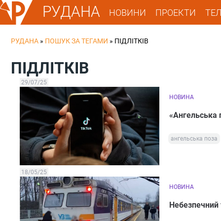
РУДАНА
НОВИНИ
ПРОЕКТИ
ТЕ
РУДАНА
»
ПОШУК ЗА ТЕГАМИ
»
ПІДЛІТКІВ
ПІДЛІТКІВ
29/07/25
НОВИНА
«Ангельська п
ангельська поза
18/05/25
НОВИНА
Небезпечний т