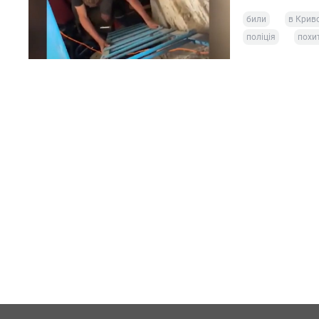
били
в Крив
поліція
похи