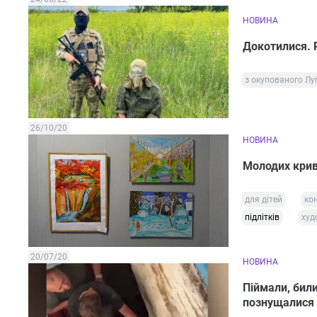
НОВИНА
Докотилися. Р
з окупованого Лу
26/10/20
НОВИНА
Молодих крив
для дітей
кон
підлітків
худ
20/07/20
НОВИНА
Піймали, били
познущалися з