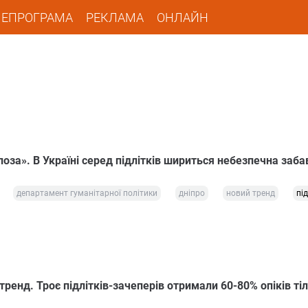
ЛЕПРОГРАМА
РЕКЛАМА
ОНЛАЙН
оза». В Україні серед підлітків шириться небезпечна заба
департамент гуманітарної політики
дніпро
новий тренд
під
ренд. Троє підлітків-зачеперів отримали 60-80% опіків ті