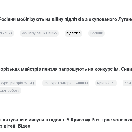
осіяни мобілізують на війну підлітків з окупованого Луган
ганська
мобілізують на війну
підлітків
Росіяни
орізьких майстрів пензля запрошують на конкурс ім. Сини
курс григорія синиці
конкурс Григория Синицы
Кривий Ріг
Крив
ожні роботи
, катували й кинули в підвал. У Кривому Розі троє чоловікі
 дітей. Відео