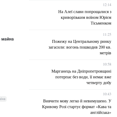
12:14
На Алеї слави попрощалися з
криворізьким воїном Юрієм
Тісьменком
11:25
о майна
Пожежу на Центральному ринку
загасили: вогонь пошкодив 200 кв.
метрів
10:58
Марганець на Дніпропетровщині
потерпає без води, її немає вже
четверту добу
10:43
аїна
Вивчити мову легко й невимушено. У
Кривому Розі стартує формат «Кава та
англійська»