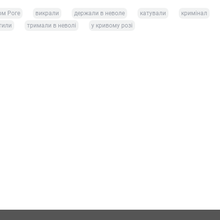
ом Роге
викрали
держали в неволе
катували
кримінал
тили
тримали в неволі
у кривому розі