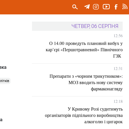
ЧЕТВЕР, 06 СЕРПНЯ
12:56
О 14.00 проведуть плановий вибух у
кар’єрі «Першотравневий» Північного
ГЗК
вка
12:31
Препарати з «чорним трикутником»:
літків
МОЗ вводить нову систему
фармаконагляду
12:18
У Кривому Розі судитимуть
організаторів підпільного виробництва
ла
алкоголю і цигарок