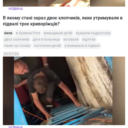
НОВИНА
В якому стані зараз двоє хлопчиків, яких утримували в
підвалі троє криворіжців?
били
в Кривом Роге
викрадення дітей
выкрали подростков
двоє хлопчиків
дети в больнице
катували
підлітки
пакет на голову
состояние детей
утримували в підвалі
20/07/20
НОВИНА