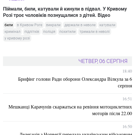
Піймали, били, катували й кинули в підвал. У Кривому
Розі троє чоловіків познущалися з дітей. Відео
били
в Кривом Роге
викрали
держали в неволе
катували
кримінал
підлітків
поліція
похитили
тримали в неволі
у кривому розі
ЧЕТВЕР, 06 СЕРПНЯ
18:40
Брифінг голови Ради оборони Олександра Вілкула за 6
серпня
16:51
Мешканці Карачунів скаржаться на ревіння мотоциклетних
моторів після 22.00
16:50
Делегація з Норвегії передала українським військовим