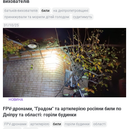
вихователів
батьків-вихователів
били
на дніпропетровщині
принижували та морили дітей голодом
судитимуть
31/10/25
НОВИНА
FPV-дронами, "Градом" та артилерією росіяни били по
Дніпру та області: горіли будинки
FPV-дронами
артилерією
били
горіли будинки
області