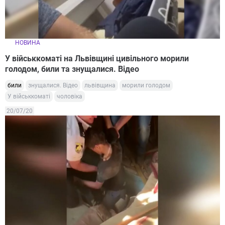
НОВИНА
У військкоматі на Львівщині цивільного морили
голодом, били та знущалися. Відео
били
знущалися. Відео
львівщина
морили голодом
У військкоматі
чоловіка
20/07/20