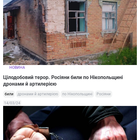
НОВИНА
Цілодобовий терор. Росіяни били по Нікопольщині
дронами й артилерією
били
дронами й артилерією
по Нікопольщині
Росіяни
14/03/24