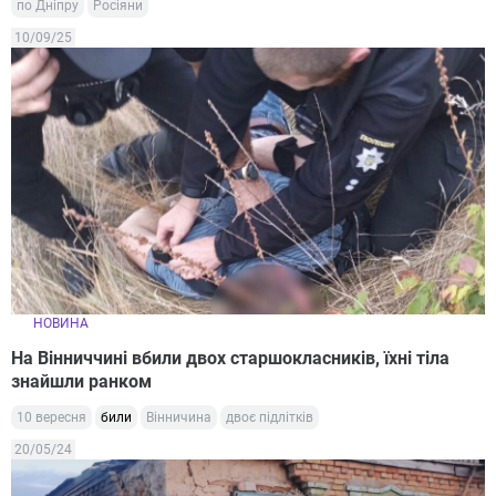
по Дніпру
Росіяни
10/09/25
НОВИНА
На Вінниччині вбили двох старшокласників, їхні тіла
знайшли ранком
10 вересня
били
Вінничина
двоє підлітків
20/05/24