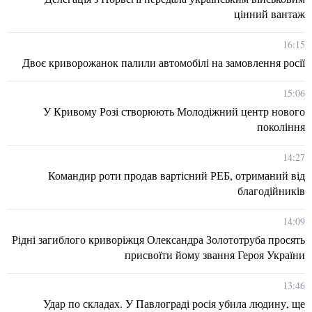
цінний вантаж
16:15
Двоє криворожанок палили автомобілі на замовлення росії
15:06
У Кривому Розі створюють Молодіжний центр нового
покоління
14:27
Командир роти продав вартісний РЕБ, отриманий від
благодійників
14:09
Рідні загиблого криворіжця Олександра Золототруба просять
присвоїти йому звання Героя України
13:46
Удар по складах. У Павлограді росія убила людину, ще