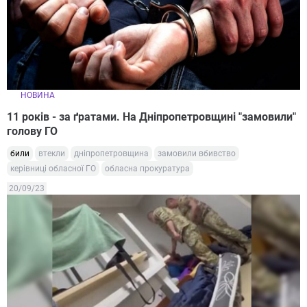
НОВИНА
11 років - за ґратами. На Дніпропетровщині "замовили"
голову ГО
били
втекли
дніпропетровщина
замовили вбивство
керівниці обласної ГО
обласна прокуратура
20/09/23