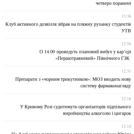
четверо поранені
13:38
Клуб активного дозвілля зібрав на пляжну руханку студентів
УТВ
12:56
О 14.00 проведуть плановий вибух у кар’єрі
«Першотравневий» Північного ГЗК
12:31
Препарати з «чорним трикутником»: МОЗ вводить нову
систему фармаконагляду
12:18
У Кривому Розі судитимуть організаторів підпільного
виробництва алкоголю і цигарок
12:14
На Алеї слави попрощалися з криворізьким воїном Юрієм