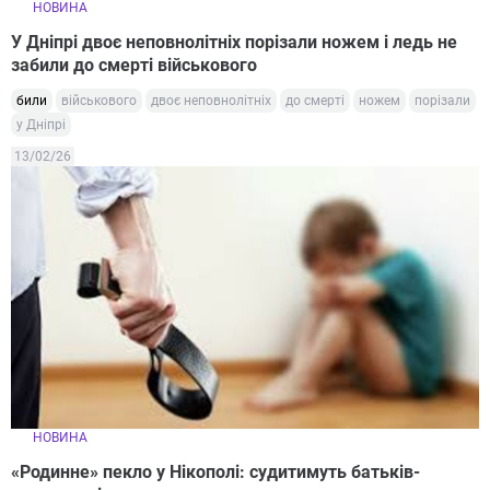
НОВИНА
У Дніпрі двоє неповнолітніх порізали ножем і ледь не
забили до смерті військового
били
військового
двоє неповнолітніх
до смерті
ножем
порізали
у Дніпрі
13/02/26
НОВИНА
«Родинне» пекло у Нікополі: судитимуть батьків-