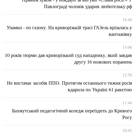
Павлограді чоловік ударив любительку рф
14:44
Уламки - по газону. На криворізькій трасі ГАЗель врізалась у
вантажівку
13:06
10 років тюрми дав криворізький суд нападнику, який завдав
другу 16 ножових поранень
12:50
Не вистачає засобів ППО. Протягом останнього тижня росія
вдарила по Україні 61 ракетою
11:44
Бахмутський педагогічний коледж переїздить до Кривого
Рогу
10:41