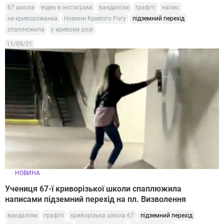
67 школа
відео в інстаграмі
вандалізм
графіті
напис
не криворожанка
Новини Кривого Рогу
підземний перехід
спаплюжила
у кривому розі
11/09/21
НОВИНА
Учениця 67-ї криворізької школи спаплюжила
написами підземний перехід на пл. Визволення
вандалізм
графіті
криворізька школа 67
підземний перехід