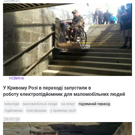
22/04/21
НОВИНА
У Кривому Розі в переході запустили в
роботу електропідйомник для маломобільних людей
інваліди
маломобільні люди
на візку
підземний перехід
підйомник
платформа
у кривому розі
29/07/20