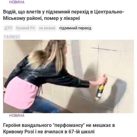
НОВИНА
Водій, що влетів у підземний перехід в Центрально-
Міському районі, помер у лікарні
ДТП
Кривий Ріг
не вижив
підземний перехід
13/09/21
НОВИНА
Героїня вандального "перфомансу" не мешкає в
Кривому Розі і не вчилася в 67-ій школі