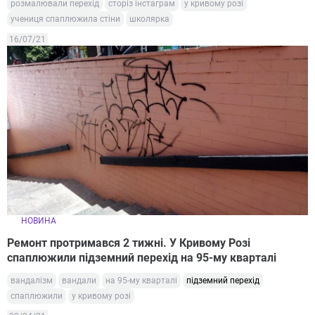
розмалювали перехід
сторіз інстаграм
у кривому розі
учениця спаплюжила стіни
школярка
16/07/21
НОВИНА
Ремонт протримався 2 тижні. У Кривому Розі
спаплюжили підземний перехід на 95-му кварталі
вандалізм
вандали
на 95-му кварталі
підземний перехід
спаплюжили
у кривому розі