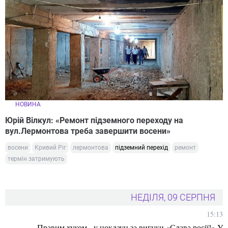
НОВИНА
Юрій Вілкул: «Ремонт підземного переходу на
вул.Лермонтова треба завершити восени»
восени
Кривий Ріг
лермонтова
підземний перехід
ремонт
термін затримують
НЕДІЛЯ, 09 СЕРПНЯ
15:13
Правим хуком - у нокдаун за вигуки «Слава росії!» У