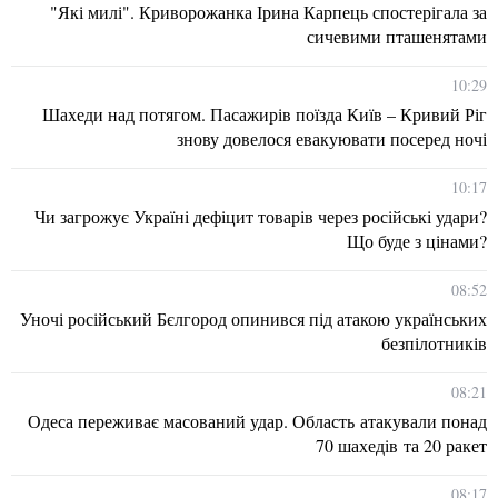
"Які милі". Криворожанка Ірина Карпець спостерігала за
сичевими пташенятами
10:29
Шахеди над потягом. Пасажирів поїзда Київ – Кривий Ріг
знову довелося евакуювати посеред ночі
10:17
Чи загрожує Україні дефіцит товарів через російські удари?
Що буде з цінами?
08:52
Уночі російський Бєлгород опинився під атакою українських
безпілотників
08:21
Одеса переживає масований удар. Область атакували понад
70 шахедів та 20 ракет
08:17