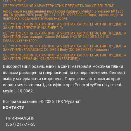
ГЕНЕРАТОРІВ
ОБҐРУНТУВАННЯ ХАРАКТЕРИСТИК ПРЕДМЕТА ЗАКУПІВЛІ "ППМ"
Інформація на виконання постанови Кабінету Міністрів України № 1266
від 16 грудня 2020 року ДК 021:2015 - 09320000-8 Пара, гаряча вода та
пов’язана продукція (теплова енергія)
ОБҐРУНТУВАННЯ ТЕХНІЧНИХ ТА ЯКІСНИХ ХАРАКТЕРИСТИК ПРЕДМЕТА
ЗАКУПІВЛІ «ЕЛЕКТРИЧНА ЕНЕРГІЯ»
ОБҐРУНТУВАННЯ ТЕХНІЧНИХ ТА ЯКІСНИХ ХАРАКТЕРИСТИК ПРЕДМЕТА
ЗАКУПІВЛІ «Фотоапарат Canon R6 Mark II Kit RF 24-105 f/4.0 L IS
(5666C029) /аналог»
ОБҐРУНТУВАННЯ ТЕХНІЧНИХ ТА ЯКІСНИХ ХАРАКТЕРИСТИК ПРЕДМЕТА
ЗАКУПІВЛІ «PANASONIC DC-GH5 II Body (DC-GH5M2EE) / аналог»
ОБҐРУНТУВАННЯ ТЕХНІЧНИХ ТА ЯКІСНИХ ХАРАКТЕРИСТИК ПРЕДМЕТА
ЗАКУПІВЛІ «БЕНЗИН - 95 (ДЛЯ ГЕНЕРАТОРІВ)»
Використання розміщених на сайті матеріалів можливе тільки
шляхом розміщення гіперпосилання на першоджерело без змін
змісту матеріалів та скорочень. Порушення авторських прав
карається законом. Ідентифікатор в Реєстрі суб'єктів у сфері
медіа L 10-0062.
Всі права захищені © 2026, ТРК "Рудана"
КОНТАКТИ
ПРИЙМАЛЬНЯ
(067) 217-77-55