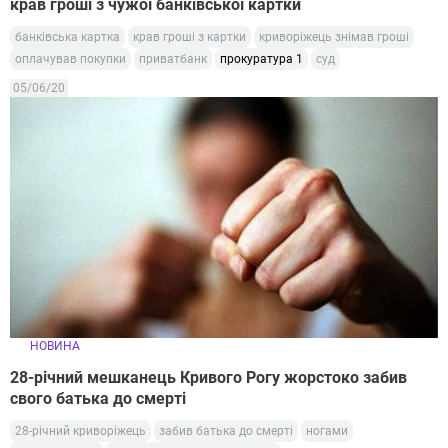
крав гроші з чужої банківської картки
банківська картка
крав гроші з картки
криворіжець знімав гроші
оплачував покупки
приватбанк
прокуратура 1
суд
05/06/20
НОВИНА
28-річний мешканець Кривого Рогу жорстоко забив
свого батька до смерті
28-річний криворіжець
забив батька до смерті
ногами