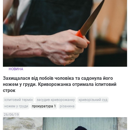
НОВИНА
Захищалася від побоїв чоловіка та садонула його
ножем у груди. Криворожанка отримала іспитовий
строк
іспитовий термін
засудив криворожанку
криворізький суд
ножем у груди
прокуратура 1
різанина
26/06/19