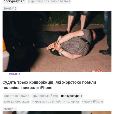
прокуратура 1
у кривому розі побив батька
30/09/19
НОВИНА
Судять трьох криворіжців, які жорстоко побили
чоловіка і викрали iPhone
жорстоко побили
криворізький суд
прокуратура 1
троє криворіжців
у кривому розі побили чоловіка
украли iPhone
26/06/19