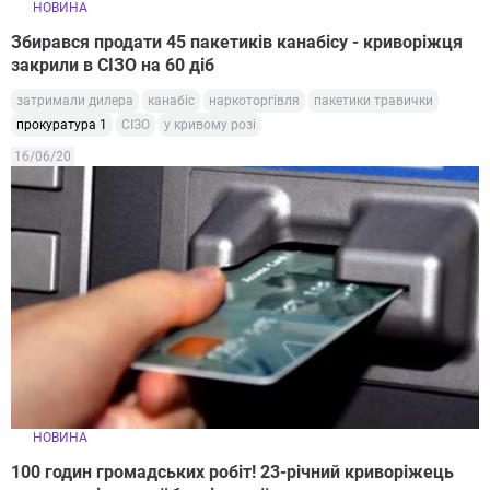
НОВИНА
Збирався продати 45 пакетиків канабісу - криворіжця
закрили в СІЗО на 60 діб
затримали дилера
канабіс
наркоторгівля
пакетики травички
прокуратура 1
СІЗО
у кривому розі
16/06/20
НОВИНА
100 годин громадських робіт! 23-річний криворіжець