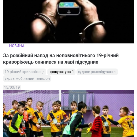
НОВИНА
За розбійний напад на неповнолітнього 19-річний
криворіжець опинився на лаві підсудних
19-річний криворіжець
прокуратура 1
судове розслідування
украв мобільний телефон
15/03/19