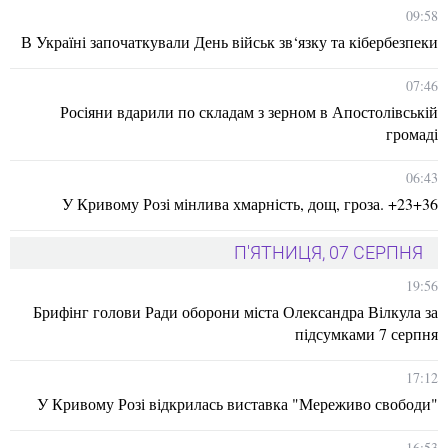
09:58
В Україні започаткували День військ зв‘язку та кібербезпеки
07:46
Росіяни вдарили по складам з зерном в Апостолівській
громаді
06:43
У Кривому Розі мінлива хмарність, дощ, гроза. +23+36
П'ЯТНИЦЯ, 07 СЕРПНЯ
19:56
Брифінг голови Ради оборони міста Олександра Вілкула за
підсумками 7 серпня
17:12
У Кривому Розі відкрилась виставка "Мереживо свободи"
16:53