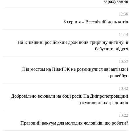
зарахування
12:38
8 серпня – Всесвітній день котів
11:14
На Київщині російський дрон вбив трирічну дитину, її
бабусю та дідуся
10:52
Під мостом на ПівнГЗК не розминулися дві автівки і
тролейбус
10:42
Добровільно воювали на боці росії. На Дніпропетровщині
засудили двох зрадників
10:22
Правовий вакуум для молодих чоловіків, що робити?