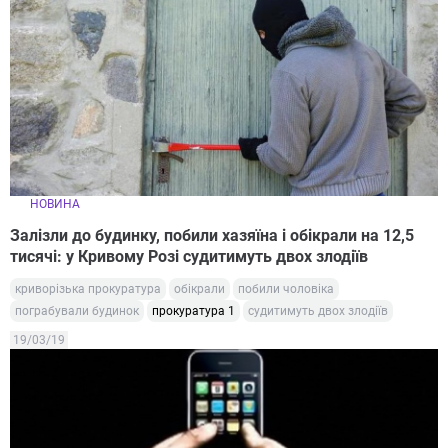
НОВИНА
Залізли до будинку, побили хазяїна і обікрали на 12,5
тисячі: у Кривому Розі судитимуть двох злодіїв
криворізька прокуратура
обікрали
побили чоловіка
пограбували будинок
прокуратура 1
судитимуть двох злодіїв
19/03/19