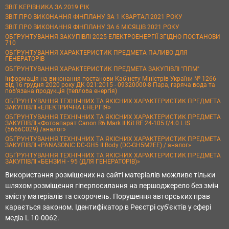
ЗВІТ КЕРІВНИКА ЗА 2019 РІК
ЗВІТ ПРО ВИКОНАННЯ ФІНПЛАНУ ЗА 1 КВАРТАЛ 2021 РОКУ
ЗВІТ ПРО ВИКОНАННЯ ФІНПЛАНУ ЗА 6 МІСЯЦІВ 2021 РОКУ
ОБҐРУНТУВАННЯ ЗАКУПІВЛІ 2025 ЕЛЕКТРОЕНЕРГІЇ ЗГІДНО ПОСТАНОВИ
710
ОБҐРУНТУВАННЯ ХАРАКТЕРИСТИК ПРЕДМЕТА ПАЛИВО ДЛЯ
ГЕНЕРАТОРІВ
ОБҐРУНТУВАННЯ ХАРАКТЕРИСТИК ПРЕДМЕТА ЗАКУПІВЛІ "ППМ"
Інформація на виконання постанови Кабінету Міністрів України № 1266
від 16 грудня 2020 року ДК 021:2015 - 09320000-8 Пара, гаряча вода та
пов’язана продукція (теплова енергія)
ОБҐРУНТУВАННЯ ТЕХНІЧНИХ ТА ЯКІСНИХ ХАРАКТЕРИСТИК ПРЕДМЕТА
ЗАКУПІВЛІ «ЕЛЕКТРИЧНА ЕНЕРГІЯ»
ОБҐРУНТУВАННЯ ТЕХНІЧНИХ ТА ЯКІСНИХ ХАРАКТЕРИСТИК ПРЕДМЕТА
ЗАКУПІВЛІ «Фотоапарат Canon R6 Mark II Kit RF 24-105 f/4.0 L IS
(5666C029) /аналог»
ОБҐРУНТУВАННЯ ТЕХНІЧНИХ ТА ЯКІСНИХ ХАРАКТЕРИСТИК ПРЕДМЕТА
ЗАКУПІВЛІ «PANASONIC DC-GH5 II Body (DC-GH5M2EE) / аналог»
ОБҐРУНТУВАННЯ ТЕХНІЧНИХ ТА ЯКІСНИХ ХАРАКТЕРИСТИК ПРЕДМЕТА
ЗАКУПІВЛІ «БЕНЗИН - 95 (ДЛЯ ГЕНЕРАТОРІВ)»
Використання розміщених на сайті матеріалів можливе тільки
шляхом розміщення гіперпосилання на першоджерело без змін
змісту матеріалів та скорочень. Порушення авторських прав
карається законом. Ідентифікатор в Реєстрі суб'єктів у сфері
медіа L 10-0062.