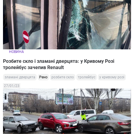
НОВИНА
Розбите скло і зламані дверцята: у Кривому Розі
тролейбус зачепив Renault
зламані дверцята
Рено
розбите скло
тролейбус
у кривому розі
27/01/23