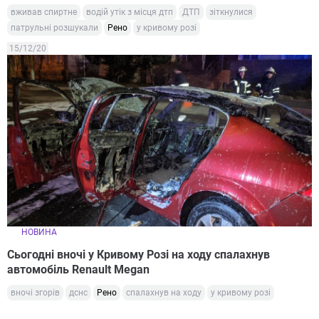
вживав спиртне
водій утік з місця дтп
ДТП
зіткнулися
патрульні розшукали
Рено
у кривому розі
15/12/20
НОВИНА
Сьогодні вночі у Кривому Розі на ходу спалахнув
автомобіль Renault Megan
вночі згорів
дснс
Рено
спалахнув на ходу
у кривому розі