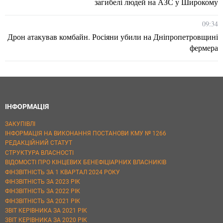
загибелі людей на АЗС у Широкому
09:34
Дрон атакував комбайн. Росіяни убили на Дніпропетровщині
фермера
ІНФОРМАЦІЯ
ЗАКУПІВЛІ
ІНФОРМАЦІЯ НА ВИКОНАННЯ ПОСТАНОВИ КМУ № 1266
РЕДАКЦІЙНИЙ СТАТУТ
СТРУКТУРА ВЛАСНОСТІ
ВІДОМОСТІ ПРО КІНЦЕВИХ БЕНЕФІЦІАРНИХ ВЛАСНИКІВ
ФІНЗВІТНІСТЬ ЗА 1 КВАРТАЛ 2024 РОКУ
ФІНЗВІТНІСТЬ ЗА 2023 РІК
ФІНЗВІТНІСТЬ ЗА 2022 РІК
ФІНЗВІТНІСТЬ ЗА 2021 РІК
ЗВІТ КЕРІВНИКА ЗА 2021 РІК
ЗВІТ КЕРІВНИКА ЗА 2020 РІК