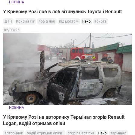
НОВИНА
У Кривому Розі лоб в лоб зіткнулись Toyota і Renault
ДТП
Кривий Ріг
лоб в лоб
під мостом
Рено
тойота
02/03/25
НОВИНА
У Кривому Розі на авторинку Термінал згорів Renault
Logan, водій отримав опіки
авторинок
водій отримав опіки
згоріла автівка
Рено
термінал