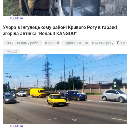
НОВИНА
Учора в Інгулецькому районі Кривого Рогу в гаражі
згоріла автівка "Renault KANGOO"
в Інгулецькому районі
в гаражі
згоріла автівка
кривого рогу
Рено
14/06/21
НОВИНА