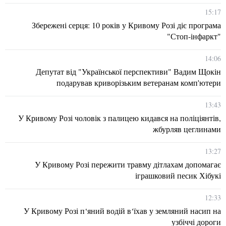
15:17
Збережені серця: 10 років у Кривому Розі діє програма
"Стоп-інфаркт"
14:06
Депутат від "Української перспективи" Вадим Щокін
подарував криворізьким ветеранам комп'ютери
13:43
У Кривому Розі чоловік з палицею кидався на поліціянтів,
жбурляв цеглинами
13:27
У Кривому Розі пережити травму дітлахам допомагає
іграшковий песик Хібукі
12:33
У Кривому Розі п‘яний водій в‘їхав у земляний насип на
узбіччі дороги