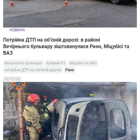
НОВИНА
Потрійна ДТП на об'їзній дорозі: в районі
Вечірнього бульвару зіштовхнулися Рено, Міцубісі та
ВАЗ
Вечірнього бульвару
Кривий Ріг
Міцубісі та ВАЗ
потрійна ДТП на об'їзній дорозі
Рено
22/12/22