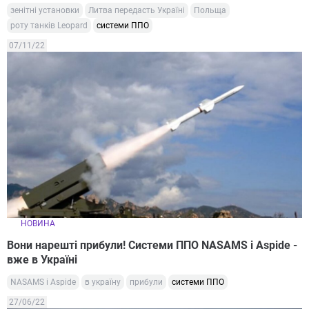
зенітні установки
Литва передасть Україні
Польща
роту танків Leopard
системи ППО
07/11/22
НОВИНА
Вони нарешті прибули! Системи ППО NASAMS і Aspide -
вже в Україні
NASAMS і Aspide
в україну
прибули
системи ППО
27/06/22