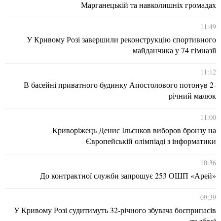
Марганецькій та навколишніх громадах
11:49
У Кривому Розі завершили реконструкцію спортивного
майданчика у 74 гімназії
11:12
В басейні приватного будинку Апостолового потонув 2-
річний малюк
11:00
Криворіжець Денис Ільєнков виборов бронзу на
Європейській олімпіаді з інформатики
10:36
До контрактної служби запрошує 253 ОШП «Арей»
09:39
У Кривому Розі судитимуть 32-річного збувача боєприпасів
та зброї