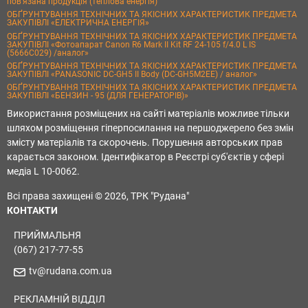
пов’язана продукція (теплова енергія)
ОБҐРУНТУВАННЯ ТЕХНІЧНИХ ТА ЯКІСНИХ ХАРАКТЕРИСТИК ПРЕДМЕТА
ЗАКУПІВЛІ «ЕЛЕКТРИЧНА ЕНЕРГІЯ»
ОБҐРУНТУВАННЯ ТЕХНІЧНИХ ТА ЯКІСНИХ ХАРАКТЕРИСТИК ПРЕДМЕТА
ЗАКУПІВЛІ «Фотоапарат Canon R6 Mark II Kit RF 24-105 f/4.0 L IS
(5666C029) /аналог»
ОБҐРУНТУВАННЯ ТЕХНІЧНИХ ТА ЯКІСНИХ ХАРАКТЕРИСТИК ПРЕДМЕТА
ЗАКУПІВЛІ «PANASONIC DC-GH5 II Body (DC-GH5M2EE) / аналог»
ОБҐРУНТУВАННЯ ТЕХНІЧНИХ ТА ЯКІСНИХ ХАРАКТЕРИСТИК ПРЕДМЕТА
ЗАКУПІВЛІ «БЕНЗИН - 95 (ДЛЯ ГЕНЕРАТОРІВ)»
Використання розміщених на сайті матеріалів можливе тільки
шляхом розміщення гіперпосилання на першоджерело без змін
змісту матеріалів та скорочень. Порушення авторських прав
карається законом. Ідентифікатор в Реєстрі суб'єктів у сфері
медіа L 10-0062.
Всі права захищені © 2026, ТРК "Рудана"
КОНТАКТИ
ПРИЙМАЛЬНЯ
(067) 217-77-55
tv@rudana.com.ua
РЕКЛАМНІЙ ВІДДІЛ