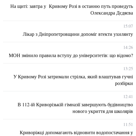
На щиті: завтра у Кривому Розі в останню путь проведуть
Олександра Дєдяєва
15:07
Лікар з Дніпропетровщини допоміг втекти ухилянту
14:26
МОН змінило правила вступу до університетів: що відомо?
13:25
У Кривому Розі затримали стрілка, який влаштував гучні
розбірки
12:41
В 112-ій Криворізькій гімназії завершують будівництво
нового укриття для школярів
11:51
Криворіжці допомагають відновити водопостачання у