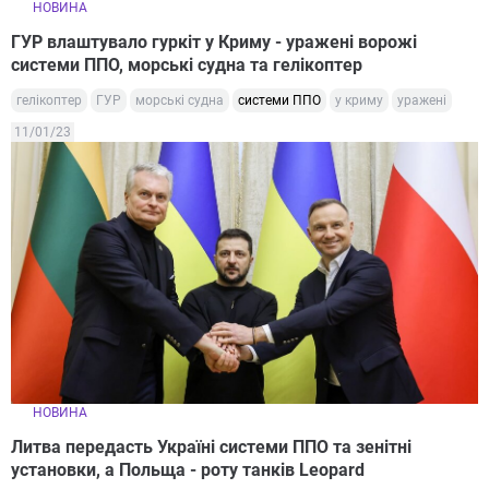
НОВИНА
ГУР влаштувало гуркіт у Криму - уражені ворожі
системи ППО, морські судна та гелікоптер
гелікоптер
ГУР
морські судна
системи ППО
у криму
уражені
11/01/23
НОВИНА
Литва передасть Україні системи ППО та зенітні
установки, а Польща - роту танків Leopard