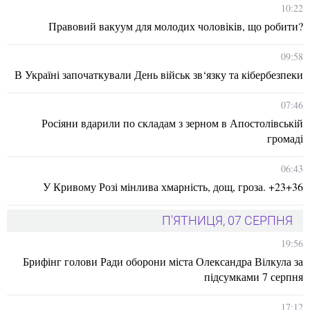
10:22
Правовий вакуум для молодих чоловіків, що робити?
09:58
В Україні започаткували День військ зв‘язку та кібербезпеки
07:46
Росіяни вдарили по складам з зерном в Апостолівській
громаді
06:43
У Кривому Розі мінлива хмарність, дощ, гроза. +23+36
П'ЯТНИЦЯ, 07 СЕРПНЯ
19:56
Брифінг голови Ради оборони міста Олександра Вілкула за
підсумками 7 серпня
17:12