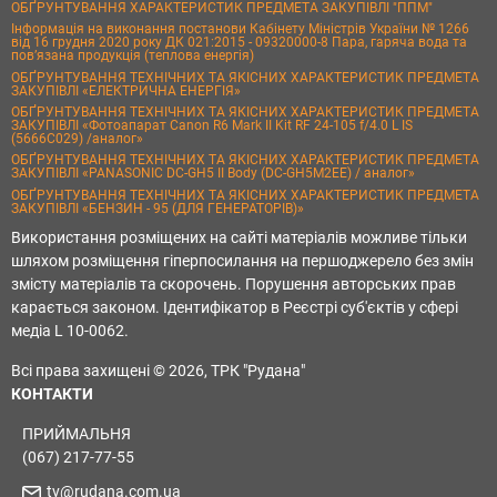
ОБҐРУНТУВАННЯ ХАРАКТЕРИСТИК ПРЕДМЕТА ЗАКУПІВЛІ "ППМ"
Інформація на виконання постанови Кабінету Міністрів України № 1266
від 16 грудня 2020 року ДК 021:2015 - 09320000-8 Пара, гаряча вода та
пов’язана продукція (теплова енергія)
ОБҐРУНТУВАННЯ ТЕХНІЧНИХ ТА ЯКІСНИХ ХАРАКТЕРИСТИК ПРЕДМЕТА
ЗАКУПІВЛІ «ЕЛЕКТРИЧНА ЕНЕРГІЯ»
ОБҐРУНТУВАННЯ ТЕХНІЧНИХ ТА ЯКІСНИХ ХАРАКТЕРИСТИК ПРЕДМЕТА
ЗАКУПІВЛІ «Фотоапарат Canon R6 Mark II Kit RF 24-105 f/4.0 L IS
(5666C029) /аналог»
ОБҐРУНТУВАННЯ ТЕХНІЧНИХ ТА ЯКІСНИХ ХАРАКТЕРИСТИК ПРЕДМЕТА
ЗАКУПІВЛІ «PANASONIC DC-GH5 II Body (DC-GH5M2EE) / аналог»
ОБҐРУНТУВАННЯ ТЕХНІЧНИХ ТА ЯКІСНИХ ХАРАКТЕРИСТИК ПРЕДМЕТА
ЗАКУПІВЛІ «БЕНЗИН - 95 (ДЛЯ ГЕНЕРАТОРІВ)»
Використання розміщених на сайті матеріалів можливе тільки
шляхом розміщення гіперпосилання на першоджерело без змін
змісту матеріалів та скорочень. Порушення авторських прав
карається законом. Ідентифікатор в Реєстрі суб'єктів у сфері
медіа L 10-0062.
Всі права захищені © 2026, ТРК "Рудана"
КОНТАКТИ
ПРИЙМАЛЬНЯ
(067) 217-77-55
tv@rudana.com.ua