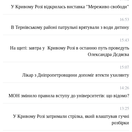
У Кривому Розі відкрилась виставка "Мереживо свободи"
16:53
В Тернівському районі патрульні врятували з води дитину
15:43
На щиті: завтра у Кривому Розі в останню путь проведуть
Олександра Дєдяєва
15:07
Лікар з Дніпропетровщини допоміг втекти ухилянту
14:26
МОН змінило правила вступу до університетів: що відомо?
13:25
У Кривому Розі затримали стрілка, який влаштував гучні
розбірки