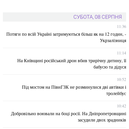
СУБОТА, 08 СЕРПНЯ
11:36
Потяги по всій Україні затримуються більш як на 12 годин, -
Укрзалізниця
11:14
На Київщині російський дрон вбив трирічну дитину, її
бабусю та дідуся
10:52
Під мостом на ПівнГЗК не розминулися дві автівки і
тролейбус
10:42
Добровільно воювали на боці росії. На Дніпропетровщині
засудили двох зрадників