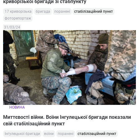
криворізької бригади зі стабпункту
17 криворізька
бригада
поранені
стабілізаційний пункт
фоторепортаж
31/03/24
НОВИНА
Миттєвості війни. Воїни Інгулецької бригади показали
свій стабілізаційний пункт
Інгулецької бригади
воїни
поранені
стабілізаційний пункт