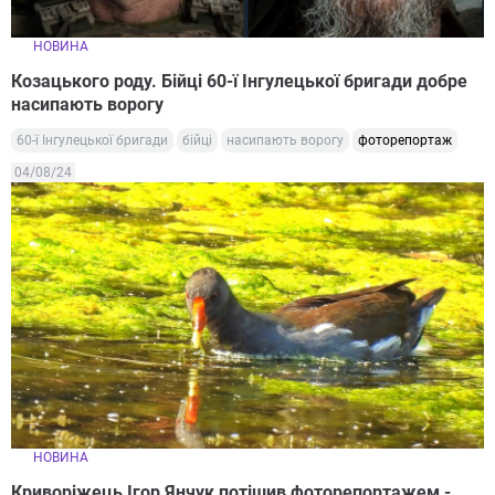
НОВИНА
Козацького роду. Бійці 60-ї Інгулецької бригади добре
насипають ворогу
60-ї Інгулецької бригади
бійці
насипають ворогу
фоторепортаж
04/08/24
НОВИНА
Криворіжець Ігор Янчук потішив фоторепортажем -