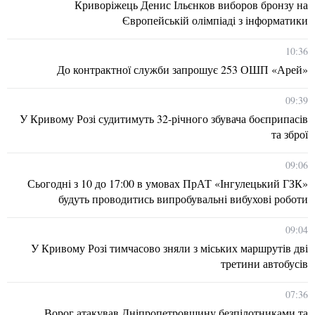
Криворіжець Денис Ільєнков виборов бронзу на
Європейській олімпіаді з інформатики
10:36
До контрактної служби запрошує 253 ОШП «Арей»
09:39
У Кривому Розі судитимуть 32-річного збувача боєприпасів
та зброї
09:06
Сьогодні з 10 до 17:00 в умовах ПрАТ «Інгулецький ГЗК»
будуть проводитись випробувальні вибухові роботи
09:04
У Кривому Розі тимчасово зняли з міських маршрутів дві
третини автобусів
07:36
Ворог атакував Дніпропетровщину безпілотниками та