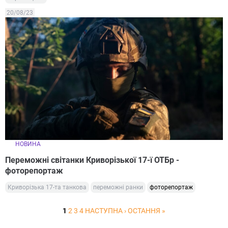
20/08/23
НОВИНА
Переможні світанки Криворізької 17-ї ОТБр -
фоторепортаж
Криворізька 17-та танкова
переможні ранки
фоторепортаж
1
2
3
4
НАСТУПНА ›
ОСТАННЯ »