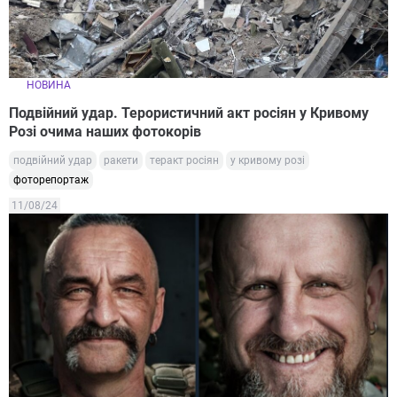
НОВИНА
Подвійний удар. Терористичний акт росіян у Кривому
Розі очима наших фотокорів
подвійний удар
ракети
теракт росіян
у кривому розі
фоторепортаж
11/08/24