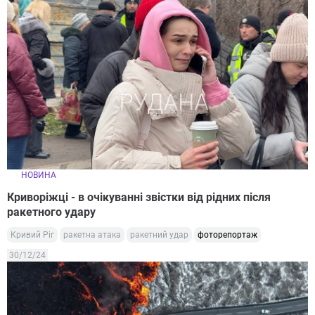
НОВИНА
Криворіжці - в очікуванні звістки від рідних після
ракетного удару
Кривий Ріг
ракетна атака
ракетний удар
фоторепортаж
30/12/24