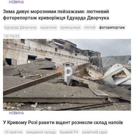
НОВИНА
Зима дивує морозними пейзажами: лютневий
фоторепортаж криворіжця Едуарда Дворчука
Едуарда Дворчука
карачуни
криворіжця
лютий
фоторепортаж
10/10/25
НОВИНА
У Кривому Розі ракети вщент рознесли склад напоїв
10 жовтня
знищення складу
Кривий Ріг
ракетний удар