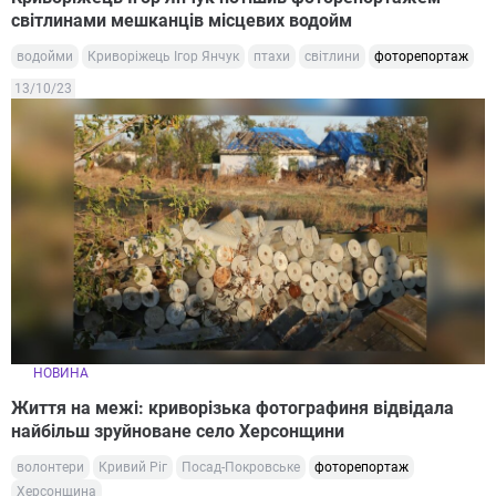
світлинами мешканців місцевих водойм
водойми
Криворіжець Ігор Янчук
птахи
світлини
фоторепортаж
13/10/23
НОВИНА
Життя на межі: криворізька фотографиня відвідала
найбільш зруйноване село Херсонщини
волонтери
Кривий Ріг
Посад-Покровське
фоторепортаж
Херсонщина