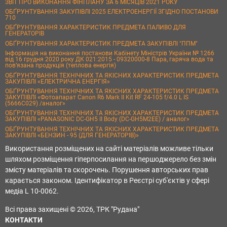
ЗВІТ ПРО ВИКОНАННЯ ФІНПЛАНУ ЗА 6 МІСЯЦІВ 2021 РОКУ
ОБҐРУНТУВАННЯ ЗАКУПІВЛІ 2025 ЕЛЕКТРОЕНЕРГІЇ ЗГІДНО ПОСТАНОВИ
710
ОБҐРУНТУВАННЯ ХАРАКТЕРИСТИК ПРЕДМЕТА ПАЛИВО ДЛЯ
ГЕНЕРАТОРІВ
ОБҐРУНТУВАННЯ ХАРАКТЕРИСТИК ПРЕДМЕТА ЗАКУПІВЛІ "ППМ"
Інформація на виконання постанови Кабінету Міністрів України № 1266
від 16 грудня 2020 року ДК 021:2015 - 09320000-8 Пара, гаряча вода та
пов’язана продукція (теплова енергія)
ОБҐРУНТУВАННЯ ТЕХНІЧНИХ ТА ЯКІСНИХ ХАРАКТЕРИСТИК ПРЕДМЕТА
ЗАКУПІВЛІ «ЕЛЕКТРИЧНА ЕНЕРГІЯ»
ОБҐРУНТУВАННЯ ТЕХНІЧНИХ ТА ЯКІСНИХ ХАРАКТЕРИСТИК ПРЕДМЕТА
ЗАКУПІВЛІ «Фотоапарат Canon R6 Mark II Kit RF 24-105 f/4.0 L IS
(5666C029) /аналог»
ОБҐРУНТУВАННЯ ТЕХНІЧНИХ ТА ЯКІСНИХ ХАРАКТЕРИСТИК ПРЕДМЕТА
ЗАКУПІВЛІ «PANASONIC DC-GH5 II Body (DC-GH5M2EE) / аналог»
ОБҐРУНТУВАННЯ ТЕХНІЧНИХ ТА ЯКІСНИХ ХАРАКТЕРИСТИК ПРЕДМЕТА
ЗАКУПІВЛІ «БЕНЗИН - 95 (ДЛЯ ГЕНЕРАТОРІВ)»
Використання розміщених на сайті матеріалів можливе тільки
шляхом розміщення гіперпосилання на першоджерело без змін
змісту матеріалів та скорочень. Порушення авторських прав
карається законом. Ідентифікатор в Реєстрі суб'єктів у сфері
медіа L 10-0062.
Всі права захищені © 2026, ТРК "Рудана"
КОНТАКТИ