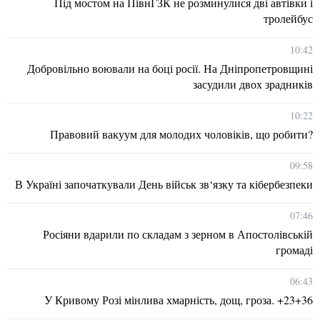
Під мостом на ПівнГЗК не розминулися дві автівки і
тролейбус
10:42
Добровільно воювали на боці росії. На Дніпропетровщині
засудили двох зрадників
10:22
Правовий вакуум для молодих чоловіків, що робити?
09:58
В Україні започаткували День військ зв‘язку та кібербезпеки
07:46
Росіяни вдарили по складам з зерном в Апостолівській
громаді
06:43
У Кривому Розі мінлива хмарність, дощ, гроза. +23+36