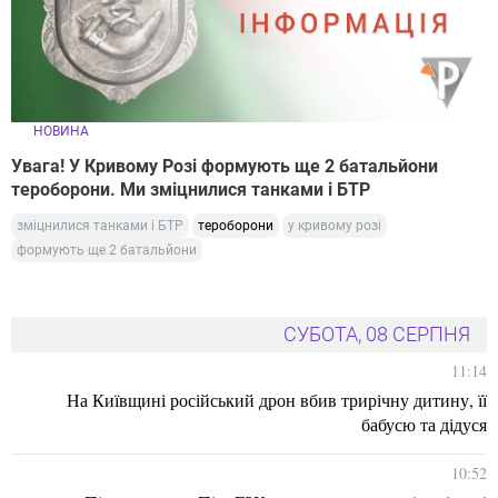
НОВИНА
Увага! У Кривому Розі формують ще 2 батальйони
тероборони. Ми зміцнилися танками і БТР
зміцнилися танками і БТР
тероборони
у кривому розі
формують ще 2 батальйони
СУБОТА, 08 СЕРПНЯ
11:14
На Київщині російський дрон вбив трирічну дитину, її
бабусю та дідуся
10:52