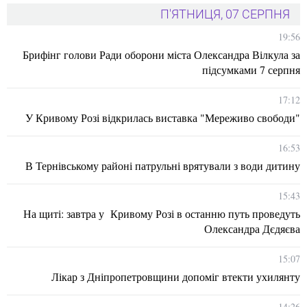
П'ЯТНИЦЯ, 07 СЕРПНЯ
19:56
Брифінг голови Ради оборони міста Олександра Вілкула за
підсумками 7 серпня
17:12
У Кривому Розі відкрилась виставка "Мереживо свободи"
16:53
В Тернівському районі патрульні врятували з води дитину
15:43
На щиті: завтра у Кривому Розі в останню путь проведуть
Олександра Дєдяєва
15:07
Лікар з Дніпропетровщини допоміг втекти ухилянту
14:26