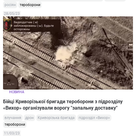
росіян
тероборони
28/05/23
НОВИНА
Бійці Криворізької бригади тероборони з підрозділу
«Вихор» організували ворогу "запальну доставку"
влучання
дрон
Криворізька бригада
підрозділ «Вихор»
тероборони
11/03/23