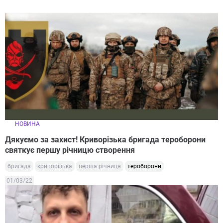
НОВИНА
Дякуємо за захист! Криворізька бригада тероборони
святкує першу річницю створення
бригада
криворізька
перша річниця
тероборони
01/03/22