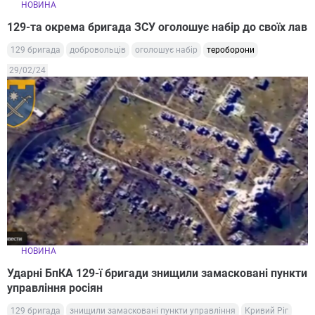
НОВИНА
129-та окрема бригада ЗСУ оголошує набір до своїх лав
129 бригада
добровольців
оголошує набір
тероборони
29/02/24
НОВИНА
Ударні БпКА 129-ї бригади знищили замасковані пункти
управління росіян
129 бригада
знищили замасковані пункти управління
Кривий Ріг