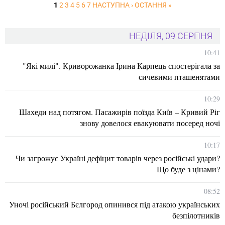
1
2
3
4
5
6
7
НАСТУПНА ›
ОСТАННЯ »
НЕДІЛЯ, 09 СЕРПНЯ
10:41
"Які милі". Криворожанка Ірина Карпець спостерігала за
сичевими пташенятами
10:29
Шахеди над потягом. Пасажирів поїзда Київ – Кривий Ріг
знову довелося евакуювати посеред ночі
10:17
Чи загрожує Україні дефіцит товарів через російські удари?
Що буде з цінами?
08:52
Уночі російський Бєлгород опинився під атакою українських
безпілотників