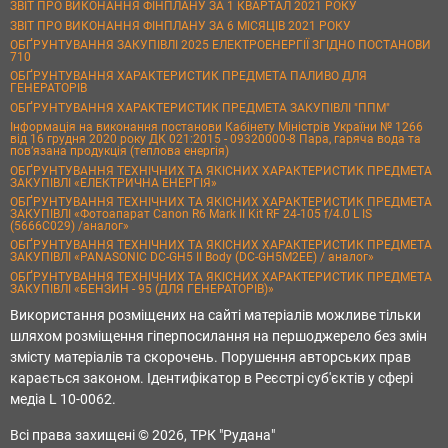
ЗВІТ ПРО ВИКОНАННЯ ФІНПЛАНУ ЗА 1 КВАРТАЛ 2021 РОКУ
ЗВІТ ПРО ВИКОНАННЯ ФІНПЛАНУ ЗА 6 МІСЯЦІВ 2021 РОКУ
ОБҐРУНТУВАННЯ ЗАКУПІВЛІ 2025 ЕЛЕКТРОЕНЕРГІЇ ЗГІДНО ПОСТАНОВИ
710
ОБҐРУНТУВАННЯ ХАРАКТЕРИСТИК ПРЕДМЕТА ПАЛИВО ДЛЯ
ГЕНЕРАТОРІВ
ОБҐРУНТУВАННЯ ХАРАКТЕРИСТИК ПРЕДМЕТА ЗАКУПІВЛІ "ППМ"
Інформація на виконання постанови Кабінету Міністрів України № 1266
від 16 грудня 2020 року ДК 021:2015 - 09320000-8 Пара, гаряча вода та
пов’язана продукція (теплова енергія)
ОБҐРУНТУВАННЯ ТЕХНІЧНИХ ТА ЯКІСНИХ ХАРАКТЕРИСТИК ПРЕДМЕТА
ЗАКУПІВЛІ «ЕЛЕКТРИЧНА ЕНЕРГІЯ»
ОБҐРУНТУВАННЯ ТЕХНІЧНИХ ТА ЯКІСНИХ ХАРАКТЕРИСТИК ПРЕДМЕТА
ЗАКУПІВЛІ «Фотоапарат Canon R6 Mark II Kit RF 24-105 f/4.0 L IS
(5666C029) /аналог»
ОБҐРУНТУВАННЯ ТЕХНІЧНИХ ТА ЯКІСНИХ ХАРАКТЕРИСТИК ПРЕДМЕТА
ЗАКУПІВЛІ «PANASONIC DC-GH5 II Body (DC-GH5M2EE) / аналог»
ОБҐРУНТУВАННЯ ТЕХНІЧНИХ ТА ЯКІСНИХ ХАРАКТЕРИСТИК ПРЕДМЕТА
ЗАКУПІВЛІ «БЕНЗИН - 95 (ДЛЯ ГЕНЕРАТОРІВ)»
Використання розміщених на сайті матеріалів можливе тільки
шляхом розміщення гіперпосилання на першоджерело без змін
змісту матеріалів та скорочень. Порушення авторських прав
карається законом. Ідентифікатор в Реєстрі суб'єктів у сфері
медіа L 10-0062.
Всі права захищені © 2026, ТРК "Рудана"