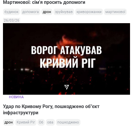
Мартинової: сім'я просить допомоги
будинок
допомога
дрон
зруйнував
криворожанки
мартинової
26/03/26
НОВИНА
Удар по Кривому Рогу, пошкоджено об"єкт
інфраструктури
дрон
Кривий Ріг
Об
ова
пошкоджено