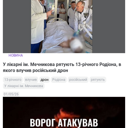
НОВИНА
У лікарні ім. Мечникова рятують 13-річного Родіона, в
якого влучив російський дрон
13-річного
влучив
дрон
Родіона
російський
рятують
У лікарні ім. Мечникова
01/05/26