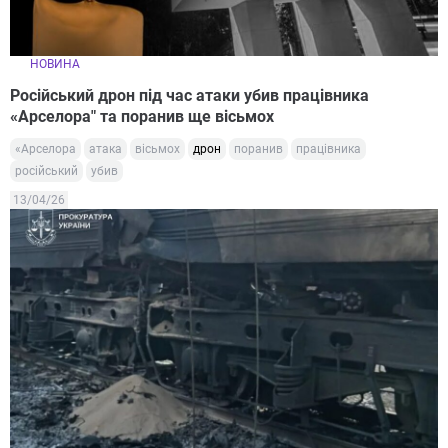
НОВИНА
Російський дрон під час атаки убив працівника
«Арселора" та поранив ще вісьмох
«Арселора
атака
вісьмох
дрон
поранив
працівника
російський
убив
13/04/26