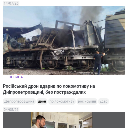
14/07/26
НОВИНА
Російський дрон вдарив по локомотиву на
Дніпропетровщині, без постраждалих
Дніпроперовщина
дрон
по локомотиву
російський
удар
04/05/26