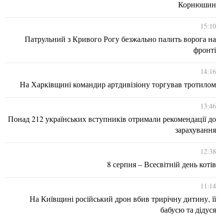
Корнюшин
15:10
Патрульний з Кривого Рогу безжально палить ворога на
фронті
14:16
На Харківщині командир артдивізіону торгував тротилом
13:46
Понад 212 українських вступників отримали рекомендації до
зарахування
12:38
8 серпня – Всесвітній день котів
11:14
На Київщині російський дрон вбив трирічну дитину, її
бабусю та дідуся