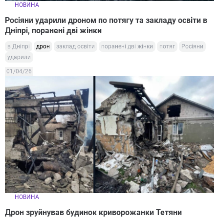
НОВИНА
Росіяни ударили дроном по потягу та закладу освіти в
Дніпрі, поранені дві жінки
в Дніпрі
дрон
заклад освіти
поранені дві жінки
потяг
Росіяни
ударили
01/04/26
НОВИНА
Дрон зруйнував будинок криворожанки Тетяни