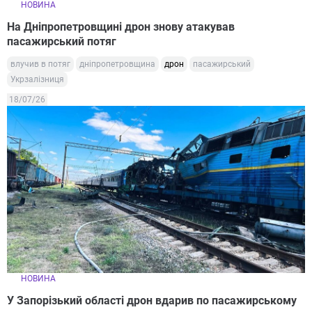
НОВИНА
На Дніпропетровщині дрон знову атакував
пасажирський потяг
влучив в потяг
дніпропетровщина
дрон
пасажирський
Укрзалізниця
18/07/26
НОВИНА
У Запорізький області дрон вдарив по пасажирському