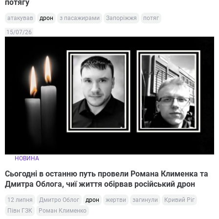
потягу
атакував
дрон
з пасажирами
Запоріжжя
потяг
15/07/26
НОВИНА
Сьогодні в останню путь провели Романа Клименка та
Дмитра Облога, чиї життя обірвав російський дрон
12 липня
Дмитро Облог
дрон
жертви
загинули
Кривий Ріг
Півн ГЗК
Роман Клименко