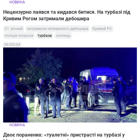
НОВИНА
Нецензурно лаявся та кидався битися. На турбазі під
Кривим Рогом затримали дебошира
21 -річний
затримали нетверезого дебошира
Кривий Ріг
поліція охорони
турбаза
хлопець
06/05/24
НОВИНА
Двоє поранених: «туалетні» пристрасті на турбазі у