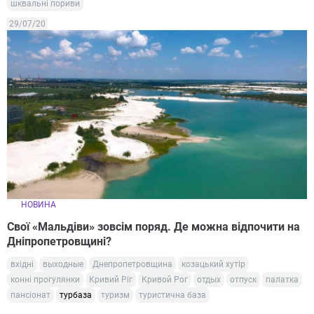
шквальні пориви
29/07/20
НОВИНА
Свої «Мальдіви» зовсім поряд. Де можна відпочити на
Дніпропетровщині?
вхідні
выходные
Днепропетровщина
козацький хутір
конні прогулянки
Кривий Ріг
Кривой Рог
отдых
отпуск
палатка
пансіонат
турбаза
туризм
туристична база