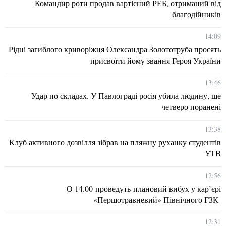
Командир роти продав вартісний РЕБ, отриманий від
благодійників
14:09
Рідні загиблого криворіжця Олександра Золототруба просять
присвоїти йому звання Героя України
13:46
Удар по складах. У Павлограді росія убила людину, ще
четверо поранені
13:38
Клуб активного дозвілля зібрав на пляжну руханку студентів
УТВ
12:56
О 14.00 проведуть плановий вибух у кар’єрі
«Першотравневий» Північного ГЗК
12:31