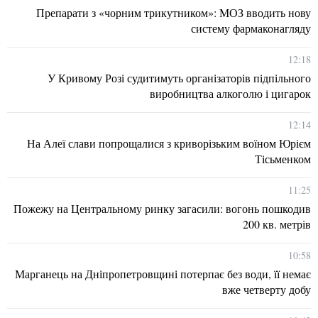
Препарати з «чорним трикутником»: МОЗ вводить нову
систему фармаконагляду
12:18
У Кривому Розі судитимуть організаторів підпільного
виробництва алкоголю і цигарок
12:14
На Алеї слави попрощалися з криворізьким воїном Юрієм
Тісьменком
11:25
Пожежу на Центральному ринку загасили: вогонь пошкодив
200 кв. метрів
10:58
Марганець на Дніпропетровщині потерпає без води, її немає
вже четверту добу