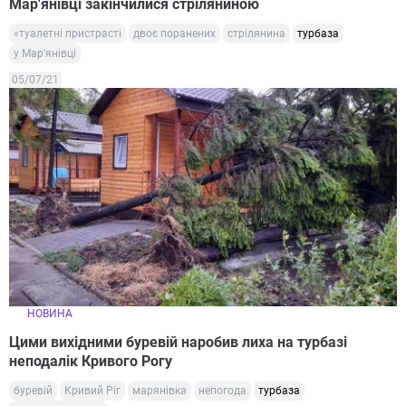
Мар'янівці закінчилися стріляниною
«туалетні пристрасті
двоє поранених
стрілянина
турбаза
у Мар'янівці
05/07/21
НОВИНА
Цими вихідними буревій наробив лиха на турбазі
неподалік Кривого Рогу
буревій
Кривий Ріг
марянівка
непогода
турбаза