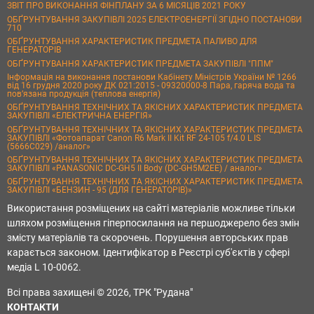
ЗВІТ ПРО ВИКОНАННЯ ФІНПЛАНУ ЗА 6 МІСЯЦІВ 2021 РОКУ
ОБҐРУНТУВАННЯ ЗАКУПІВЛІ 2025 ЕЛЕКТРОЕНЕРГІЇ ЗГІДНО ПОСТАНОВИ
710
ОБҐРУНТУВАННЯ ХАРАКТЕРИСТИК ПРЕДМЕТА ПАЛИВО ДЛЯ
ГЕНЕРАТОРІВ
ОБҐРУНТУВАННЯ ХАРАКТЕРИСТИК ПРЕДМЕТА ЗАКУПІВЛІ "ППМ"
Інформація на виконання постанови Кабінету Міністрів України № 1266
від 16 грудня 2020 року ДК 021:2015 - 09320000-8 Пара, гаряча вода та
пов’язана продукція (теплова енергія)
ОБҐРУНТУВАННЯ ТЕХНІЧНИХ ТА ЯКІСНИХ ХАРАКТЕРИСТИК ПРЕДМЕТА
ЗАКУПІВЛІ «ЕЛЕКТРИЧНА ЕНЕРГІЯ»
ОБҐРУНТУВАННЯ ТЕХНІЧНИХ ТА ЯКІСНИХ ХАРАКТЕРИСТИК ПРЕДМЕТА
ЗАКУПІВЛІ «Фотоапарат Canon R6 Mark II Kit RF 24-105 f/4.0 L IS
(5666C029) /аналог»
ОБҐРУНТУВАННЯ ТЕХНІЧНИХ ТА ЯКІСНИХ ХАРАКТЕРИСТИК ПРЕДМЕТА
ЗАКУПІВЛІ «PANASONIC DC-GH5 II Body (DC-GH5M2EE) / аналог»
ОБҐРУНТУВАННЯ ТЕХНІЧНИХ ТА ЯКІСНИХ ХАРАКТЕРИСТИК ПРЕДМЕТА
ЗАКУПІВЛІ «БЕНЗИН - 95 (ДЛЯ ГЕНЕРАТОРІВ)»
Використання розміщених на сайті матеріалів можливе тільки
шляхом розміщення гіперпосилання на першоджерело без змін
змісту матеріалів та скорочень. Порушення авторських прав
карається законом. Ідентифікатор в Реєстрі суб'єктів у сфері
медіа L 10-0062.
Всі права захищені © 2026, ТРК "Рудана"
КОНТАКТИ