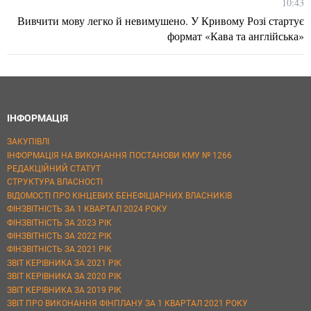
10:43
Вивчити мову легко й невимушено. У Кривому Розі стартує
формат «Кава та англійська»
ІНФОРМАЦІЯ
ЗАКУПІВЛІ
ІНФОРМАЦІЯ НА ВИКОНАННЯ ПОСТАНОВИ КМУ № 1266
РЕДАКЦІЙНИЙ СТАТУТ
СТРУКТУРА ВЛАСНОСТІ
ВІДОМОСТІ ПРО КІНЦЕВИХ БЕНЕФІЦІАРНИХ ВЛАСНИКІВ
ФІНЗВІТНІСТЬ ЗА 1 КВАРТАЛ 2024 РОКУ
ФІНЗВІТНІСТЬ ЗА 2023 РІК
ФІНЗВІТНІСТЬ ЗА 2022 РІК
ФІНЗВІТНІСТЬ ЗА 2021 РІК
ЗВІТ КЕРІВНИКА ЗА 2021 РІК
ЗВІТ КЕРІВНИКА ЗА 2020 РІК
ЗВІТ КЕРІВНИКА ЗА 2019 РІК
ЗВІТ ПРО ВИКОНАННЯ ФІНПЛАНУ ЗА 1 КВАРТАЛ 2021 РОКУ