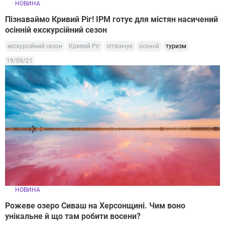
НОВИНА
Пізнаваймо Кривий Ріг! ІРМ готує для містян насичений
осінній екскурсійний сезон
екскурсійний сезон
Кривий Ріг
літвінчук
осінній
туризм
19/09/21
НОВИНА
Рожеве озеро Сиваш на Херсонщині. Чим воно
унікальне й що там робити восени?