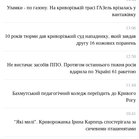
Уламки - по газону. На криворізькій трасі ГАЗель врізалась у
вантажівку
13:06
10 років тюрми дав криворізький суд нападнику, який завдав
другу 16 ножових поранень
12:50
Не вистачає засобів ППО. Протягом останнього тижня росія
вдарила по Україні 61 ракетою
11:44
Бахмутський педагогічний коледж переїздить до Кривого
Рогу
10:41
"Які милі". Криворожанка Ірина Карпець спостерігала за
сичевими пташенятами