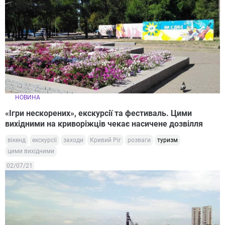
НОВИНА
«Ігри нескорених», екскурсії та фестиваль. Цими
вихідними на криворіжців чекає насичене дозвілля
вікенд
екскурсії
заходи
Кривий Ріг
розваги
туризм
цими вихідними
02/07/21