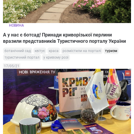
НОВИНА
А у нас є ботсад! Принади криворізької перлини
вразили представників Туристичного порталу України
ботанічний сад
квітує
краса
розмістили на порталі
туризм
туристичний портал
у кривому розі
17/05/21