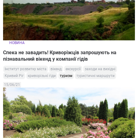
НОВИНА
Спека не завадить! Криворіжців запрошують на
пізнавальний вікенд у компанії гідів
Інститут розвитку міста
вікенд
екскурсії
заходи на вихідні
Кривий Ріг
криворізькі гіди
туризм
туристичні маршрути
15/06/21