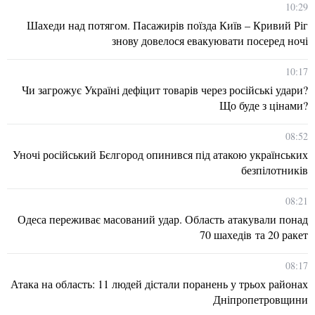
10:29
Шахеди над потягом. Пасажирів поїзда Київ – Кривий Ріг
знову довелося евакуювати посеред ночі
10:17
Чи загрожує Україні дефіцит товарів через російські удари?
Що буде з цінами?
08:52
Уночі російський Бєлгород опинився під атакою українських
безпілотників
08:21
Одеса переживає масований удар. Область атакували понад
70 шахедів та 20 ракет
08:17
Атака на область: 11 людей дістали поранень у трьох районах
Дніпропетровщини