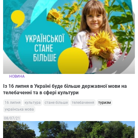
НОВИНА
Із 16 липня в Україні буде більше державної мови на
телебаченні та в сфері культури
16 липня
культура
стане більше
телебачення
туризм
українська мова
08/07/21