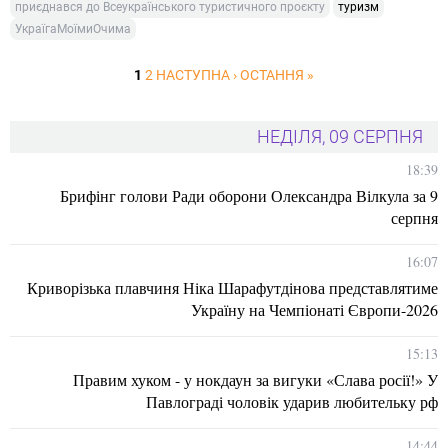
приєднався до Всеукраїнського туристичного проєкту
туризм
УкраїгаМоїмиОчима
1
2
НАСТУПНА ›
ОСТАННЯ »
НЕДІЛЯ, 09 СЕРПНЯ
18:39
Брифінг голови Ради оборони Олександра Вілкула за 9
серпня
16:07
Криворізька плавчиня Ніка Шарафутдінова представлятиме
Україну на Чемпіонаті Європи-2026
15:13
Правим хуком - у нокдаун за вигуки «Слава росії!» У
Павлограді чоловік ударив любительку рф
14:44