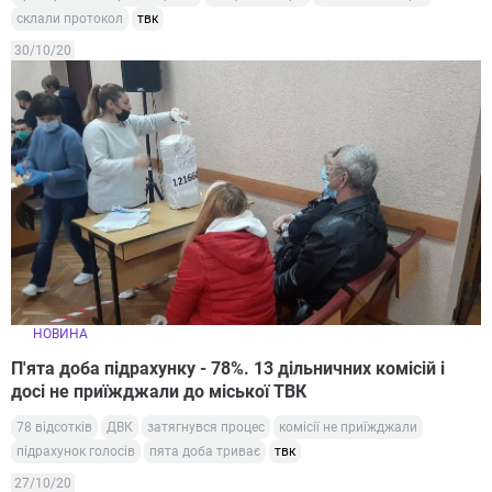
склали протокол
твк
30/10/20
НОВИНА
П'ята доба підрахунку - 78%. 13 дільничних комісій і
досі не приїжджали до міської ТВК
78 відсотків
ДВК
затягнувся процес
комісії не приїжджали
підрахунок голосів
пята доба триває
твк
27/10/20