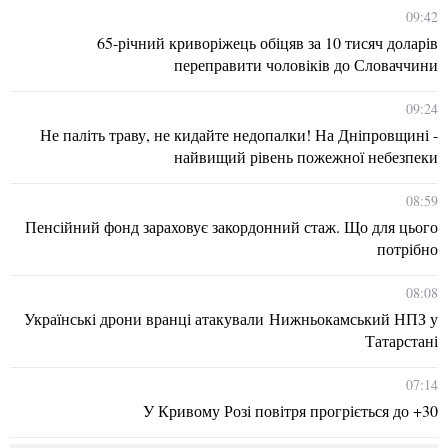
09:42
65-річний криворіжець обіцяв за 10 тисяч доларів
переправити чоловіків до Словаччини
09:24
Не паліть траву, не кидайте недопалки! На Дніпровщині -
найвищий рівень пожежної небезпеки
08:59
Пенсійний фонд зараховує закордонний стаж. Що для цього
потрібно
08:08
Українські дрони вранці атакували Нижньокамський НПЗ у
Татарстані
07:14
У Кривому Розі повітря прогріється до +30