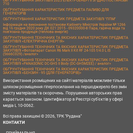
ОБҐРУНТУВАННЯ ЗАКУПІВЛІ 2025 ЕЛЕКТРОЕНЕРГІЇ ЗГІДНО ПОСТАНОВИ
710
ОБҐРУНТУВАННЯ ХАРАКТЕРИСТИК ПРЕДМЕТА ПАЛИВО ДЛЯ
ГЕНЕРАТОРІВ
ОБҐРУНТУВАННЯ ХАРАКТЕРИСТИК ПРЕДМЕТА ЗАКУПІВЛІ "ППМ"
Інформація на виконання постанови Кабінету Міністрів України № 1266
від 16 грудня 2020 року ДК 021:2015 - 09320000-8 Пара, гаряча вода та
пов’язана продукція (теплова енергія)
ОБҐРУНТУВАННЯ ТЕХНІЧНИХ ТА ЯКІСНИХ ХАРАКТЕРИСТИК ПРЕДМЕТА
ЗАКУПІВЛІ «ЕЛЕКТРИЧНА ЕНЕРГІЯ»
ОБҐРУНТУВАННЯ ТЕХНІЧНИХ ТА ЯКІСНИХ ХАРАКТЕРИСТИК ПРЕДМЕТА
ЗАКУПІВЛІ «Фотоапарат Canon R6 Mark II Kit RF 24-105 f/4.0 L IS
(5666C029) /аналог»
ОБҐРУНТУВАННЯ ТЕХНІЧНИХ ТА ЯКІСНИХ ХАРАКТЕРИСТИК ПРЕДМЕТА
ЗАКУПІВЛІ «PANASONIC DC-GH5 II Body (DC-GH5M2EE) / аналог»
ОБҐРУНТУВАННЯ ТЕХНІЧНИХ ТА ЯКІСНИХ ХАРАКТЕРИСТИК ПРЕДМЕТА
ЗАКУПІВЛІ «БЕНЗИН - 95 (ДЛЯ ГЕНЕРАТОРІВ)»
Використання розміщених на сайті матеріалів можливе тільки
шляхом розміщення гіперпосилання на першоджерело без змін
змісту матеріалів та скорочень. Порушення авторських прав
карається законом. Ідентифікатор в Реєстрі суб'єктів у сфері
медіа L 10-0062.
Всі права захищені © 2026, ТРК "Рудана"
КОНТАКТИ
ПРИЙМАЛЬНЯ