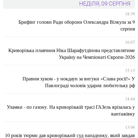
НЕДІЛЯ, 09 СЕРПНЯ
18:39
Брифінг голови Ради оборони Олександра Вілкула за 9
серпня
16:07
Криворізька плавчиня Ніка Шарафутдінова представлятиме
Україну на Чемпіонаті Європи-2026
15:13
Правим хуком - у нокдаун за вигуки «Слава росії!» У
Павлограді чоловік ударив любительку рф
14:44
Уламки - по газону. На криворізькій трасі ГАЗель врізалась у
вантажівку
13:06
10 років тюрми дав криворізький суд нападнику, який завдав