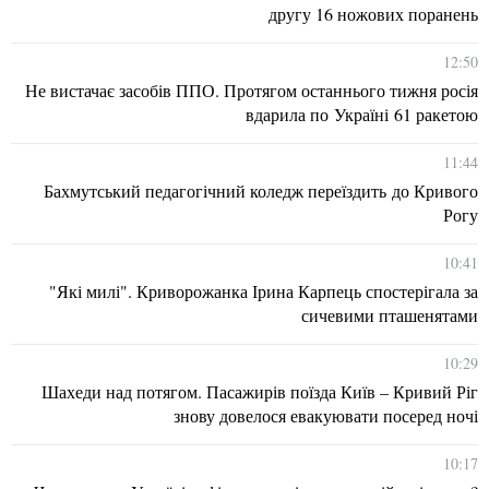
другу 16 ножових поранень
12:50
Не вистачає засобів ППО. Протягом останнього тижня росія
вдарила по Україні 61 ракетою
11:44
Бахмутський педагогічний коледж переїздить до Кривого
Рогу
10:41
"Які милі". Криворожанка Ірина Карпець спостерігала за
сичевими пташенятами
10:29
Шахеди над потягом. Пасажирів поїзда Київ – Кривий Ріг
знову довелося евакуювати посеред ночі
10:17