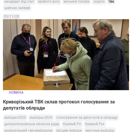
кандидат від слуг
кривого рогу
міський голова
скарги
твк
шевчик заявив
05/11/20
НОВИНА
Криворізький ТВК склав протокол голосування за
депутатів облради
вибори-2020
выборы-2020
голосування за депутатів в облраду
дніпропетровська обласна рада
Кривий Ріг
Кривой Рог
криворізький терчвиборком
місцеві вибори
местные выборы