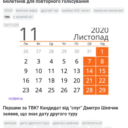
бюлетенів для повторного голосування
2020
вибори мера
другий тур
майже 500 тисяч
прибули бюлетені
твк
у кривий ріг
10/11/20
НОВИНА
Першим за ТВК? Кандидат від "слуг" Дмитро Шевчик
заявив, що знає дату другого туру
вибори
дата другого туру
дмитро шевчик
затягується