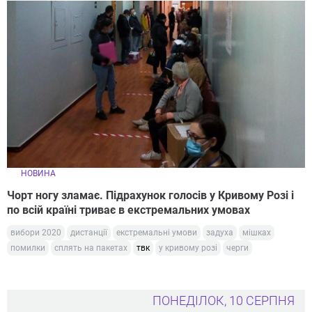
НОВИНА
Чорт ногу зламає. Підрахунок голосів у Кривому Розі і
по всій країні триває в екстремальних умовах
вибори 2020
дистанції
екстремальні умови
задуха
мішках
помилки
сплять на пакетах
твк
у кривому розі
черги
ПОНЕДІЛОК, 10 СЕРПНЯ