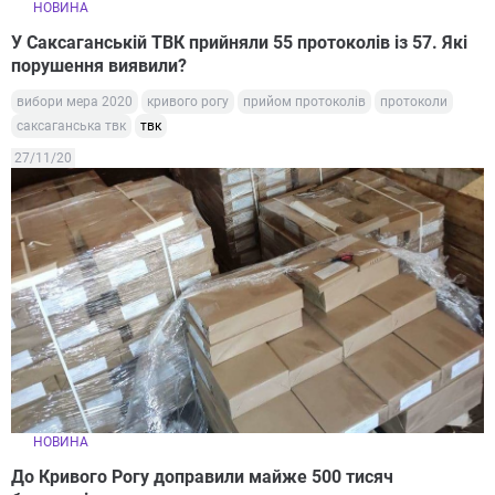
НОВИНА
У Саксаганській ТВК прийняли 55 протоколів із 57. Які
порушення виявили?
вибори мера 2020
кривого рогу
прийом протоколів
протоколи
саксаганська твк
твк
27/11/20
НОВИНА
До Кривого Рогу доправили майже 500 тисяч