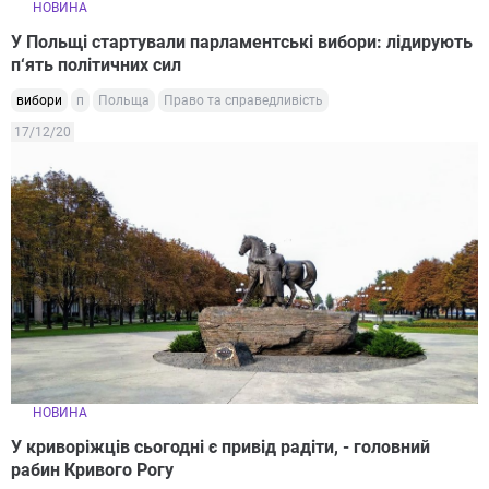
НОВИНА
У Польщі стартували парламентські вибори: лідирують
п‘ять політичних сил
вибори
п
Польща
Право та справедливість
17/12/20
НОВИНА
У криворіжців сьогодні є привід радіти, - головний
рабин Кривого Рогу