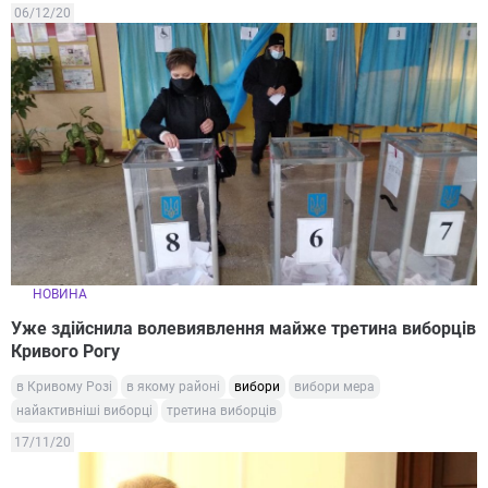
06/12/20
НОВИНА
Уже здійснила волевиявлення майже третина виборців
Кривого Рогу
в Кривому Розі
в якому районі
вибори
вибори мера
найактивніші виборці
третина виборців
17/11/20