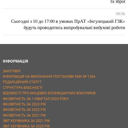
та зброї
09:06
Сьогодні з 10 до 17:00 в умовах ПрАТ «Інгулецький ГЗК»
будуть проводитись випробувальні вибухові роботи
ІНФОРМАЦІЯ
ЗАКУПІВЛІ
ІНФОРМАЦІЯ НА ВИКОНАННЯ ПОСТАНОВИ КМУ № 1266
РЕДАКЦІЙНИЙ СТАТУТ
СТРУКТУРА ВЛАСНОСТІ
ВІДОМОСТІ ПРО КІНЦЕВИХ БЕНЕФІЦІАРНИХ ВЛАСНИКІВ
ФІНЗВІТНІСТЬ ЗА 1 КВАРТАЛ 2024 РОКУ
ФІНЗВІТНІСТЬ ЗА 2023 РІК
ФІНЗВІТНІСТЬ ЗА 2022 РІК
ФІНЗВІТНІСТЬ ЗА 2021 РІК
ЗВІТ КЕРІВНИКА ЗА 2021 РІК
ЗВІТ КЕРІВНИКА ЗА 2020 РІК