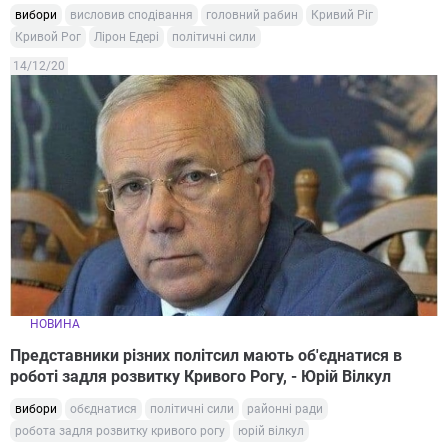
вибори
висловив сподівання
головний рабин
Кривий Ріг
Кривой Рог
Лірон Едері
політичні сили
14/12/20
НОВИНА
Представники різних політсил мають об'єднатися в
роботі задля розвитку Кривого Рогу, - Юрій Вілкул
вибори
обєднатися
політичні сили
районні ради
робота задля розвитку кривого рогу
юрій вілкул