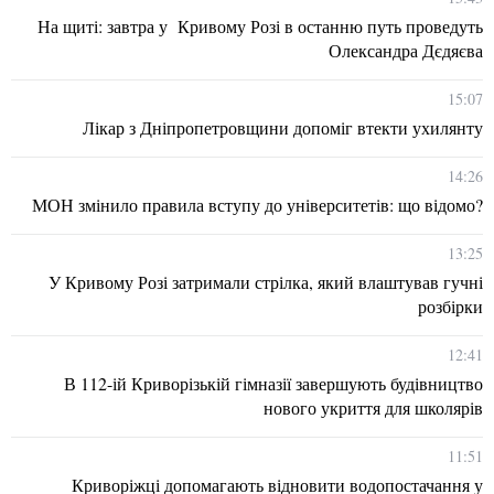
На щиті: завтра у Кривому Розі в останню путь проведуть
Олександра Дєдяєва
15:07
Лікар з Дніпропетровщини допоміг втекти ухилянту
14:26
МОН змінило правила вступу до університетів: що відомо?
13:25
У Кривому Розі затримали стрілка, який влаштував гучні
розбірки
12:41
В 112-ій Криворізькій гімназії завершують будівництво
нового укриття для школярів
11:51
Криворіжці допомагають відновити водопостачання у