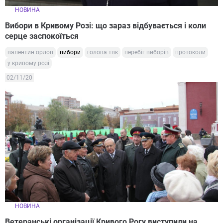
НОВИНА
Вибори в Кривому Розі: що зараз відбувається і коли
серце заспокоїться
валентин орлов
вибори
голова твк
перебіг виборів
протоколи
у кривому розі
02/11/20
НОВИНА
Ветеранські організації Кривого Рогу виступили на