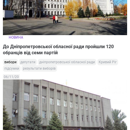
НОВИНА
До Дніпропетровської обласної ради пройшли 120
обранців від семи партій
вибори
депутати
дніпропетровської обласної ради
Кривий Ріг
підсумки
результати виборів
06/11/20