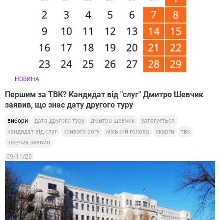
НОВИНА
Першим за ТВК? Кандидат від "слуг" Дмитро Шевчик
заявив, що знає дату другого туру
вибори
дата другого туру
дмитро шевчик
затягується
кандидат від слуг
кривого рогу
міський голова
скарги
твк
шевчик заявив
09/11/20