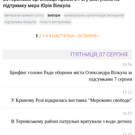
підтримку мера Юрія Вілкула
ветерани кривого рогу
вибори
криворізька організація ветеранів
підтримка вілкула
пільги ветеранам
1
2
3
4
5
НАСТУПНА ›
ОСТАННЯ »
П'ЯТНИЦЯ, 07 СЕРПНЯ
19:56
Брифінг голови Ради оборони міста Олександра Вілкула за
підсумками 7 серпня
17:12
У Кривому Розі відкрилась виставка "Мереживо свободи"
16:53
В Тернівському районі патрульні врятували з води дитину
15:43