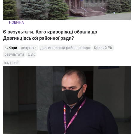
НОВИНА
Є результати. Кого криворіжці обрали до
Довгинцівської районної ради?
вибори
депутати
довгинцівська районна рада
Кривий Ріг
результати
ЦВК
03/11/20