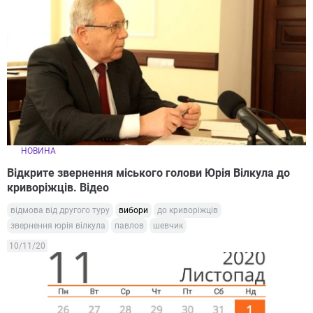
НОВИНА
Відкрите звернення міського голови Юрія Вілкула до
криворіжців. Відео
відмова від другого туру
вибори
до криворіжців
звернення юрія вілкула
павлов
шевчик
10/11/20