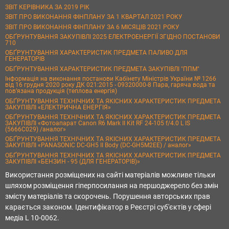
ЗВІТ КЕРІВНИКА ЗА 2019 РІК
ЗВІТ ПРО ВИКОНАННЯ ФІНПЛАНУ ЗА 1 КВАРТАЛ 2021 РОКУ
ЗВІТ ПРО ВИКОНАННЯ ФІНПЛАНУ ЗА 6 МІСЯЦІВ 2021 РОКУ
ОБҐРУНТУВАННЯ ЗАКУПІВЛІ 2025 ЕЛЕКТРОЕНЕРГІЇ ЗГІДНО ПОСТАНОВИ
710
ОБҐРУНТУВАННЯ ХАРАКТЕРИСТИК ПРЕДМЕТА ПАЛИВО ДЛЯ
ГЕНЕРАТОРІВ
ОБҐРУНТУВАННЯ ХАРАКТЕРИСТИК ПРЕДМЕТА ЗАКУПІВЛІ "ППМ"
Інформація на виконання постанови Кабінету Міністрів України № 1266
від 16 грудня 2020 року ДК 021:2015 - 09320000-8 Пара, гаряча вода та
пов’язана продукція (теплова енергія)
ОБҐРУНТУВАННЯ ТЕХНІЧНИХ ТА ЯКІСНИХ ХАРАКТЕРИСТИК ПРЕДМЕТА
ЗАКУПІВЛІ «ЕЛЕКТРИЧНА ЕНЕРГІЯ»
ОБҐРУНТУВАННЯ ТЕХНІЧНИХ ТА ЯКІСНИХ ХАРАКТЕРИСТИК ПРЕДМЕТА
ЗАКУПІВЛІ «Фотоапарат Canon R6 Mark II Kit RF 24-105 f/4.0 L IS
(5666C029) /аналог»
ОБҐРУНТУВАННЯ ТЕХНІЧНИХ ТА ЯКІСНИХ ХАРАКТЕРИСТИК ПРЕДМЕТА
ЗАКУПІВЛІ «PANASONIC DC-GH5 II Body (DC-GH5M2EE) / аналог»
ОБҐРУНТУВАННЯ ТЕХНІЧНИХ ТА ЯКІСНИХ ХАРАКТЕРИСТИК ПРЕДМЕТА
ЗАКУПІВЛІ «БЕНЗИН - 95 (ДЛЯ ГЕНЕРАТОРІВ)»
Використання розміщених на сайті матеріалів можливе тільки
шляхом розміщення гіперпосилання на першоджерело без змін
змісту матеріалів та скорочень. Порушення авторських прав
карається законом. Ідентифікатор в Реєстрі суб'єктів у сфері
медіа L 10-0062.