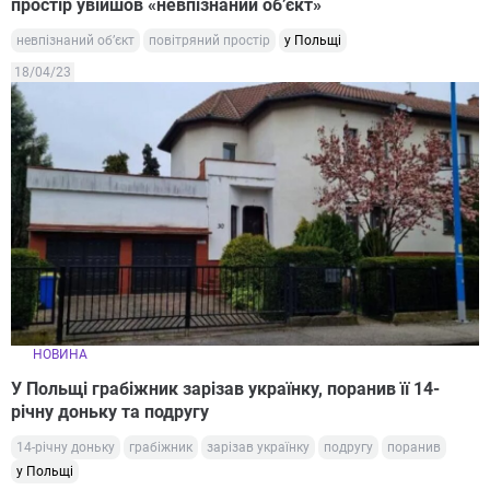
простір увійшов «невпізнаний об’єкт»
невпізнаний об’єкт
повітряний простір
у Польщі
18/04/23
НОВИНА
У Польщі грабіжник зарізав українку, поранив її 14-
річну доньку та подругу
14-річну доньку
грабіжник
зарізав українку
подругу
поранив
у Польщі