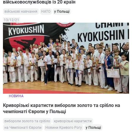
військовослужбовців із 20 країн
військові навчання
НАТО
у Польщі
13/12/21
НОВИНА
Криворізькі каратисти вибороли золото та срібло на
чемпіонаті Європи у Польщі
вибороли золото та срібло
криворізькі каратисти
на Чемпіонаті Європи
Новини Кривого Рогу
у Польщі