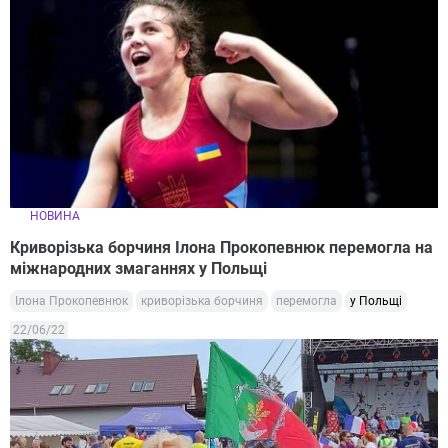
НОВИНА
Криворізька борчиня Ілона Прокопевнюк перемогла на
міжнародних змаганнях у Польщі
Ілона Прокопевнюк
криворізька борчиня
перемогла
у Польщі
22/06/22