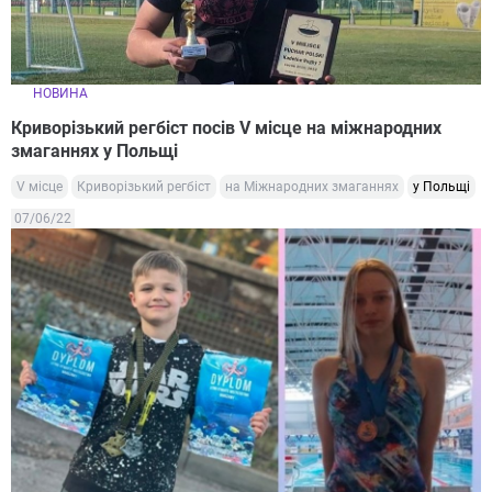
НОВИНА
Криворізький регбіст посів V місце на міжнародних
змаганнях у Польщі
V місце
Криворізький регбіст
на Міжнародних змаганнях
у Польщі
07/06/22