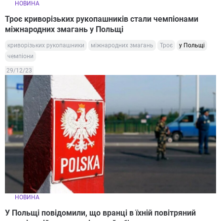
НОВИНА
Троє криворізьких рукопашників стали чемпіонами
міжнародних змагань у Польщі
криворізьких рукопашники
міжнародних змагань
Троє
у Польщі
чемпіони
29/12/23
НОВИНА
У Польщі повідомили, що вранці в їхній повітряний