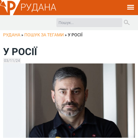
РУДАНА
РУДАНА
»
ПОШУК ЗА ТЕГАМИ
»
У РОСІЇ
У РОСІЇ
03/11/24