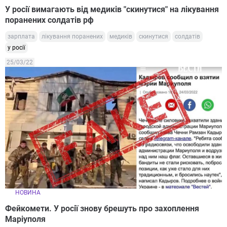
У росії вимагають від медиків "скинутися" на лікування
поранених солдатів рф
зарплата
лікування поранених
медиків
скинутися
солдатів
у росії
25/03/22
НОВИНА
Фейкомети. У росії знову брешуть про захоплення
Маріуполя