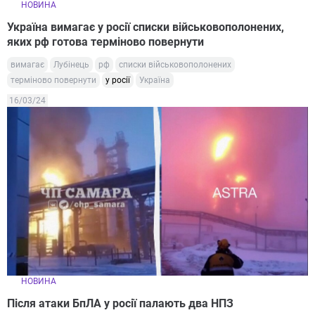
НОВИНА
Україна вимагає у росії списки військовополонених,
яких рф готова терміново повернути
вимагає
Лубінець
рф
списки військовополонених
терміново повернути
у росії
Україна
16/03/24
НОВИНА
Після атаки БпЛА у росії палають два НПЗ