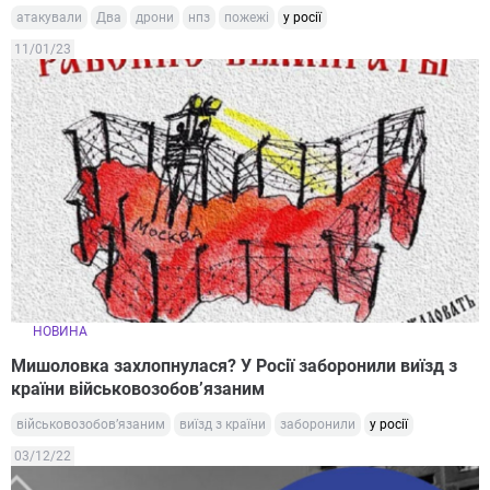
атакували
Два
дрони
нпз
пожежі
у росії
11/01/23
НОВИНА
Мишоловка захлопнулася? У Росії заборонили виїзд з
країни військовозобов’язаним
військовозобов’язаним
виїзд з країни
заборонили
у росії
03/12/22