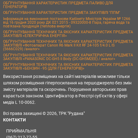
ОБҐРУНТУВАННЯ ХАРАКТЕРИСТИК ПРЕДМЕТА ПАЛИВО ДЛЯ
ГЕНЕРАТОРІВ
ОБҐРУНТУВАННЯ ХАРАКТЕРИСТИК ПРЕДМЕТА ЗАКУПІВЛІ "ППМ"
Інформація на виконання постанови Кабінету Міністрів України № 1266
від 16 грудня 2020 року ДК 021:2015 - 09320000-8 Пара, гаряча вода та
пов’язана продукція (теплова енергія)
ОБҐРУНТУВАННЯ ТЕХНІЧНИХ ТА ЯКІСНИХ ХАРАКТЕРИСТИК ПРЕДМЕТА
ЗАКУПІВЛІ «ЕЛЕКТРИЧНА ЕНЕРГІЯ»
ОБҐРУНТУВАННЯ ТЕХНІЧНИХ ТА ЯКІСНИХ ХАРАКТЕРИСТИК ПРЕДМЕТА
ЗАКУПІВЛІ «Фотоапарат Canon R6 Mark II Kit RF 24-105 f/4.0 L IS
(5666C029) /аналог»
ОБҐРУНТУВАННЯ ТЕХНІЧНИХ ТА ЯКІСНИХ ХАРАКТЕРИСТИК ПРЕДМЕТА
ЗАКУПІВЛІ «PANASONIC DC-GH5 II Body (DC-GH5M2EE) / аналог»
ОБҐРУНТУВАННЯ ТЕХНІЧНИХ ТА ЯКІСНИХ ХАРАКТЕРИСТИК ПРЕДМЕТА
ЗАКУПІВЛІ «БЕНЗИН - 95 (ДЛЯ ГЕНЕРАТОРІВ)»
Використання розміщених на сайті матеріалів можливе тільки
шляхом розміщення гіперпосилання на першоджерело без змін
змісту матеріалів та скорочень. Порушення авторських прав
карається законом. Ідентифікатор в Реєстрі суб'єктів у сфері
медіа L 10-0062.
Всі права захищені © 2026, ТРК "Рудана"
КОНТАКТИ
ПРИЙМАЛЬНЯ
(067) 217-77-55