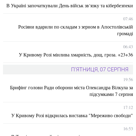
В Україні започаткували День військ зв‘язку та кібербезпеки
07:46
Росіяни вдарили по складам з зерном в Апостолівській
громаді
06:43
У Кривому Розі мінлива хмарність, дощ, гроза. +23+36
П'ЯТНИЦЯ, 07 СЕРПНЯ
19:56
Брифінг голови Ради оборони міста Олександра Вілкула за
підсумками 7 серпня
17:12
У Кривому Розі відкрилась виставка "Мереживо свободи"
16:53