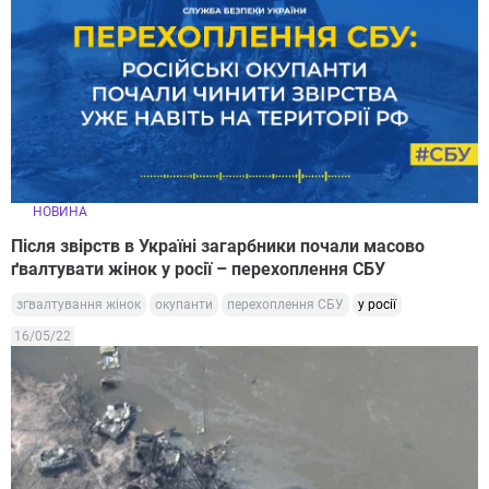
НОВИНА
Після звірств в Україні загарбники почали масово
ґвалтувати жінок у росії – перехоплення СБУ
зґвалтування жінок
окупанти
перехоплення СБУ
у росії
16/05/22