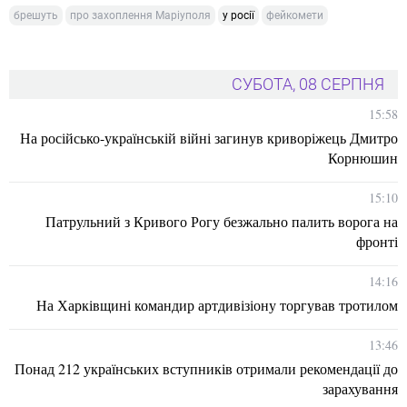
брешуть
про захоплення Маріуполя
у росії
фейкомети
СУБОТА, 08 СЕРПНЯ
15:58
На російсько-українській війні загинув криворіжець Дмитро
Корнюшин
15:10
Патрульний з Кривого Рогу безжально палить ворога на
фронті
14:16
На Харківщині командир артдивізіону торгував тротилом
13:46
Понад 212 українських вступників отримали рекомендації до
зарахування