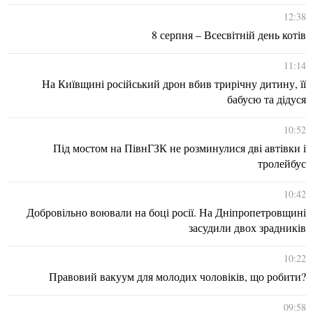
12:38
8 серпня – Всесвітній день котів
11:14
На Київщині російський дрон вбив трирічну дитину, її
бабусю та дідуся
10:52
Під мостом на ПівнГЗК не розминулися дві автівки і
тролейбус
10:42
Добровільно воювали на боці росії. На Дніпропетровщині
засудили двох зрадників
10:22
Правовий вакуум для молодих чоловіків, що робити?
09:58