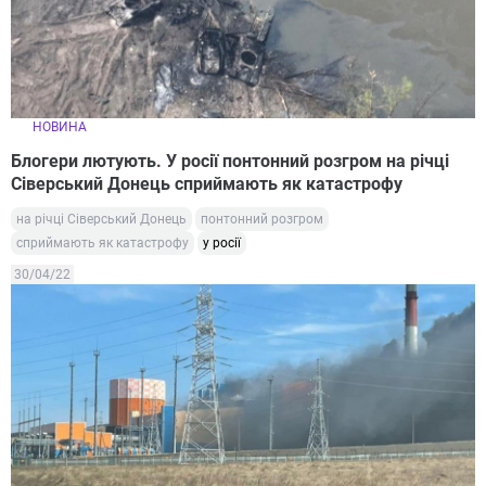
НОВИНА
Блогери лютують. У росії понтонний розгром на річці
Сіверський Донець сприймають як катастрофу
на річці Сіверський Донець
понтонний розгром
сприймають як катастрофу
у росії
30/04/22