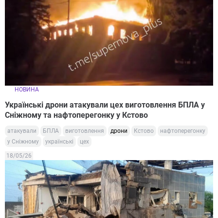
НОВИНА
Українські дрони атакували цех виготовлення БПЛА у
Сніжному та нафтоперегонку у Кстово
атакували
БПЛА
виготовлення
дрони
Кстово
нафтоперегонку
у Сніжному
українські
цех
18/05/26