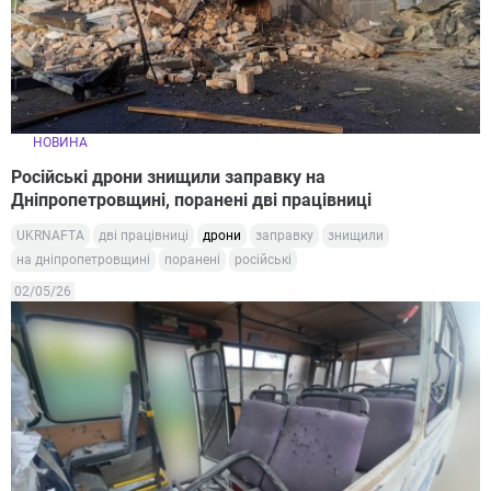
НОВИНА
Російські дрони знищили заправку на
Дніпропетровщині, поранені дві працівниці
UKRNAFTA
дві працівниці
дрони
заправку
знищили
на дніпропетровщині
поранені
російські
02/05/26