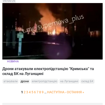
09/04/26
НОВИНА
Дрони атакували електропідстанцію "Кримська" та
склад БК на Луганщині
атакували
дрони
електропідстанцію
на Луганщині
склад БК
1
2
3
4
5
6
7
8
9
…
НАСТУПНА ›
ОСТАННЯ »