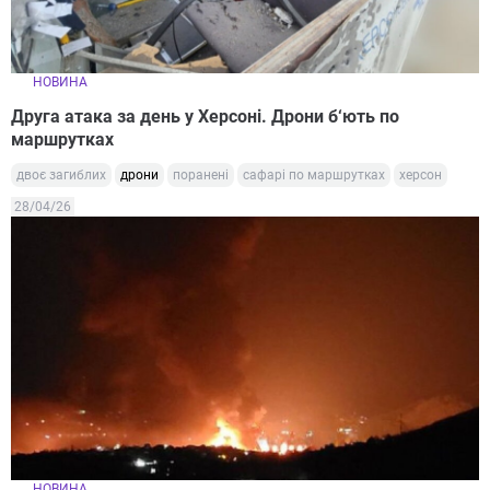
НОВИНА
Друга атака за день у Херсоні. Дрони б‘ють по
маршрутках
двоє загиблих
дрони
поранені
сафарі по маршрутках
херсон
28/04/26
НОВИНА