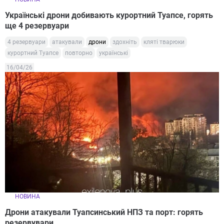
Українські дрони добивають курортний Туапсе, горять
ще 4 резервуари
4 резервуари
атакували
дрони
здохніть
кляті тварюки
курортний Туапсе
повторно
українські
16/04/26
НОВИНА
Дрони атакували Туапсинський НПЗ та порт: горять
резервувари