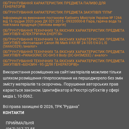
ОБҐРУНТУВАННЯ ХАРАКТЕРИСТИК ПРЕДМЕТА ПАЛИВО ДЛЯ
ГЕНЕРАТОРІВ
ОБҐРУНТУВАННЯ ХАРАКТЕРИСТИК ПРЕДМЕТА ЗАКУПІВЛІ "ППМ"
Інформація на виконання постанови Кабінету Міністрів України № 1266
від 16 грудня 2020 року ДК 021:2015 - 09320000-8 Пара, гаряча вода та
пов’язана продукція (теплова енергія)
ОБҐРУНТУВАННЯ ТЕХНІЧНИХ ТА ЯКІСНИХ ХАРАКТЕРИСТИК ПРЕДМЕТА
ЗАКУПІВЛІ «ЕЛЕКТРИЧНА ЕНЕРГІЯ»
ОБҐРУНТУВАННЯ ТЕХНІЧНИХ ТА ЯКІСНИХ ХАРАКТЕРИСТИК ПРЕДМЕТА
ЗАКУПІВЛІ «Фотоапарат Canon R6 Mark II Kit RF 24-105 f/4.0 L IS
(5666C029) /аналог»
ОБҐРУНТУВАННЯ ТЕХНІЧНИХ ТА ЯКІСНИХ ХАРАКТЕРИСТИК ПРЕДМЕТА
ЗАКУПІВЛІ «PANASONIC DC-GH5 II Body (DC-GH5M2EE) / аналог»
ОБҐРУНТУВАННЯ ТЕХНІЧНИХ ТА ЯКІСНИХ ХАРАКТЕРИСТИК ПРЕДМЕТА
ЗАКУПІВЛІ «БЕНЗИН - 95 (ДЛЯ ГЕНЕРАТОРІВ)»
Використання розміщених на сайті матеріалів можливе тільки
шляхом розміщення гіперпосилання на першоджерело без змін
змісту матеріалів та скорочень. Порушення авторських прав
карається законом. Ідентифікатор в Реєстрі суб'єктів у сфері
медіа L 10-0062.
Всі права захищені © 2026, ТРК "Рудана"
КОНТАКТИ
ПРИЙМАЛЬНЯ
(067) 217-77-55