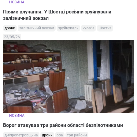
НОВИНА
Пряме влучання. У Шостці росіяни зруйнували
залізничний вокзал
дрони
залізничний вокзал
зруйнували
кулеба
Шостка
23/05/26
НОВИНА
Ворог атакував три райони області безпілотниками
дніпропетровщина
дрони
ова
три райони