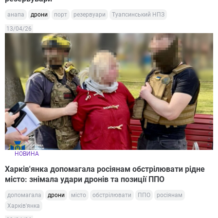
анапа
дрони
порт
резервуари
Туапсинський НПЗ
13/04/26
НОВИНА
Харків'янка допомагала росіянам обстрілювати рідне
місто: знімала удари дронів та позиції ППО
допомагала
дрони
місто
обстрілювати
ППО
росіянам
Харків'янка