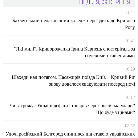
НЕДІЛЯ, 09 СЕРПНЯ
11:44
Бахмутський педагогічний коледж переїздить до Кривого
Рогу
10:41
"Які милі". Криворожанка Ірина Карпець спостерігала за
сичевими пташенятами
10:29
Шахеди над потягом. Пасажирів поїзда Київ – Кривий Ріг
знову довелося евакуювати посеред ночі
10:17
Чи загрожує Україні дефіцит товарів через російські удари?
Що буде з цінами?
08:52
Уночі російський Бєлгород опинився під атакою українських