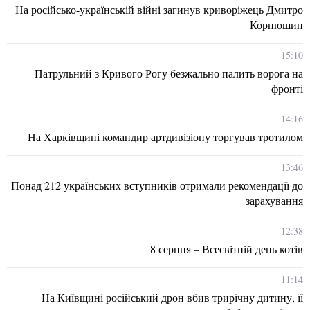
На російсько-українській війні загинув криворіжець Дмитро
Корнюшин
15:10
Патрульний з Кривого Рогу безжально палить ворога на
фронті
14:16
На Харківщині командир артдивізіону торгував тротилом
13:46
Понад 212 українських вступників отримали рекомендації до
зарахування
12:38
8 серпня – Всесвітній день котів
11:14
На Київщині російський дрон вбив трирічну дитину, її