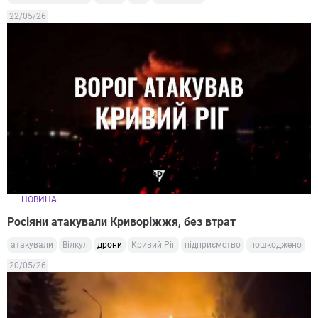
22/05/26
НОВИНА
Росіяни атакували Криворіжжя, без втрат
атакували
Вілкул
дрони
Кривий Ріг
підприємство
пошкоджено
20/05/26