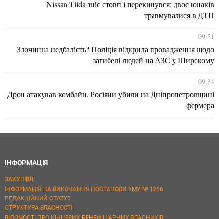
Nissan Tiida зніс стовп і перекинувся: двоє юнаків
травмувалися в ДТП
09:51
Злочинна недбалість? Поліція відкрила провадження щодо
загибелі людей на АЗС у Широкому
09:34
Дрон атакував комбайн. Росіяни убили на Дніпропетровщині
фермера
ІНФОРМАЦІЯ
ЗАКУПІВЛІ
ІНФОРМАЦІЯ НА ВИКОНАННЯ ПОСТАНОВИ КМУ № 1266
РЕДАКЦІЙНИЙ СТАТУТ
СТРУКТУРА ВЛАСНОСТІ
ВІДОМОСТІ ПРО КІНЦЕВИХ БЕНЕФІЦІАРНИХ ВЛАСНИКІВ