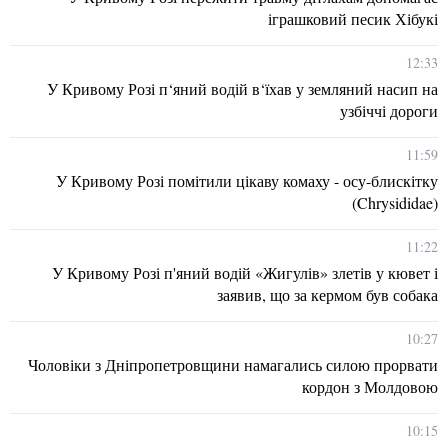
іграшковий песик Хібукі
12:33
У Кривому Розі п‘яний водій в‘їхав у земляний насип на
узбіччі дороги
11:59
У Кривому Розі помітили цікаву комаху - осу-блискітку
(Chrysididae)
11:22
У Кривому Розі п'яний водій «Жигулів» злетів у кювет і
заявив, що за кермом був собака
10:27
Чоловіки з Дніпропетровщини намагались силою прорвати
кордон з Молдовою
10:15