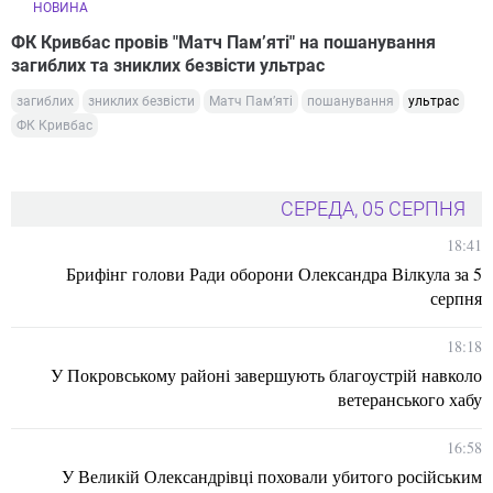
НОВИНА
ФК Кривбас провів "Матч Памʼяті" на пошанування
загиблих та зниклих безвісти ультрас
загиблих
зниклих безвісти
Матч Памʼяті
пошанування
ультрас
ФК Кривбас
СЕРЕДА, 05 СЕРПНЯ
18:41
Брифінг голови Ради оборони Олександра Вілкула за 5
серпня
18:18
У Покровському районі завершують благоустрій навколо
ветеранського хабу
16:58
У Великій Олександрівці поховали убитого російським