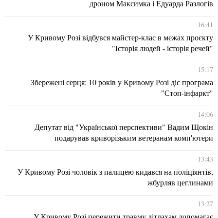
дроном Максимка і Едуарда Разлогів
16:41
У Кривому Розі відбувся майстер-клас в межах проєкту
"Історія людей - історія речей"
15:17
Збережені серця: 10 років у Кривому Розі діє програма
"Стоп-інфаркт"
14:06
Депутат від "Української перспективи" Вадим Щокін
подарував криворізьким ветеранам комп'ютери
13:43
У Кривому Розі чоловік з палицею кидався на поліціянтів,
жбурляв цеглинами
13:27
У Кривому Розі пережити травму дітлахам допомагає