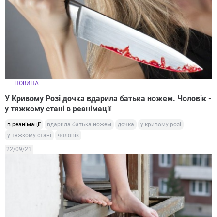
НОВИНА
У Кривому Розі дочка вдарила батька ножем. Чоловік -
у тяжкому стані в реанімації
в реанімації
вдарила батька ножем
дочка
у кривому розі
у тяжкому стані
чоловік
22/09/21