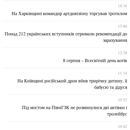
14:16
На Харківщині командир артдивізіону торгував тротилом
13:46
Понад 212 українських вступників отримали рекомендації до
зарахування
12:38
8 серпня – Всесвітній день котів
11:14
На Київщині російський дрон вбив трирічну дитину, її
бабусю та дідуся
10:52
Під мостом на ПівнГЗК не розминулися дві автівки і
тролейбус
10:42