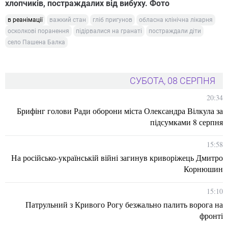
хлопчиків, постраждалих від вибуху. Фото
в реанімації
важкий стан
гліб пригунов
обласна клінічна лікарня
осколкові поранення
підірвалися на гранаті
постраждали діти
село Пашена Балка
СУБОТА, 08 СЕРПНЯ
20:34
Брифінг голови Ради оборони міста Олександра Вілкула за
підсумками 8 серпня
15:58
На російсько-українській війні загинув криворіжець Дмитро
Корнюшин
15:10
Патрульний з Кривого Рогу безжально палить ворога на
фронті