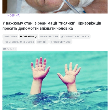
НОВИНА
У важкому стані в реанімації "тисячки". Криворіжців
просять допомогти впізнати чоловіка
чоловіка
в реанімації
важкий стан
допомогти впізнати
невстановлена особа
поліція
у кривому розі
05/07/21