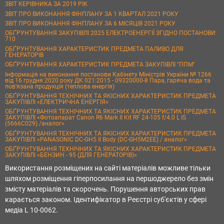
ЗВІТ КЕРІВНИКА ЗА 2019 РІК
ЗВІТ ПРО ВИКОНАННЯ ФІНПЛАНУ ЗА 1 КВАРТАЛ 2021 РОКУ
ЗВІТ ПРО ВИКОНАННЯ ФІНПЛАНУ ЗА 6 МІСЯЦІВ 2021 РОКУ
ОБҐРУНТУВАННЯ ЗАКУПІВЛІ 2025 ЕЛЕКТРОЕНЕРГІЇ ЗГІДНО ПОСТАНОВИ
710
ОБҐРУНТУВАННЯ ХАРАКТЕРИСТИК ПРЕДМЕТА ПАЛИВО ДЛЯ
ГЕНЕРАТОРІВ
ОБҐРУНТУВАННЯ ХАРАКТЕРИСТИК ПРЕДМЕТА ЗАКУПІВЛІ "ППМ"
Інформація на виконання постанови Кабінету Міністрів України № 1266
від 16 грудня 2020 року ДК 021:2015 - 09320000-8 Пара, гаряча вода та
пов’язана продукція (теплова енергія)
ОБҐРУНТУВАННЯ ТЕХНІЧНИХ ТА ЯКІСНИХ ХАРАКТЕРИСТИК ПРЕДМЕТА
ЗАКУПІВЛІ «ЕЛЕКТРИЧНА ЕНЕРГІЯ»
ОБҐРУНТУВАННЯ ТЕХНІЧНИХ ТА ЯКІСНИХ ХАРАКТЕРИСТИК ПРЕДМЕТА
ЗАКУПІВЛІ «Фотоапарат Canon R6 Mark II Kit RF 24-105 f/4.0 L IS
(5666C029) /аналог»
ОБҐРУНТУВАННЯ ТЕХНІЧНИХ ТА ЯКІСНИХ ХАРАКТЕРИСТИК ПРЕДМЕТА
ЗАКУПІВЛІ «PANASONIC DC-GH5 II Body (DC-GH5M2EE) / аналог»
ОБҐРУНТУВАННЯ ТЕХНІЧНИХ ТА ЯКІСНИХ ХАРАКТЕРИСТИК ПРЕДМЕТА
ЗАКУПІВЛІ «БЕНЗИН - 95 (ДЛЯ ГЕНЕРАТОРІВ)»
Використання розміщених на сайті матеріалів можливе тільки
шляхом розміщення гіперпосилання на першоджерело без змін
змісту матеріалів та скорочень. Порушення авторських прав
карається законом. Ідентифікатор в Реєстрі суб'єктів у сфері
медіа L 10-0062.