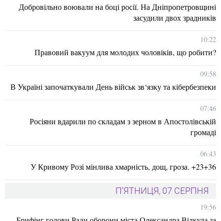
Добровільно воювали на боці росії. На Дніпропетровщині
засудили двох зрадників
10:22
Правовий вакуум для молодих чоловіків, що робити?
09:58
В Україні започаткували День військ зв‘язку та кібербезпеки
07:46
Росіяни вдарили по складам з зерном в Апостолівській
громаді
06:43
У Кривому Розі мінлива хмарність, дощ, гроза. +23+36
П'ЯТНИЦЯ, 07 СЕРПНЯ
19:56
Брифінг голови Ради оборони міста Олександра Вілкула за