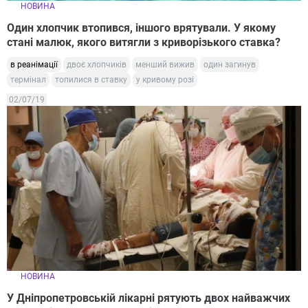
НОВИНА
Один хлопчик втопився, іншого врятували. У якому
стані малюк, якого витягли з криворізького ставка?
в реанімації
двоє хлопчиків
менший вижив
один загинув
термінал
топилися в ставку
у кривому розі
02/07/19
НОВИНА
У Дніпропетровській лікарні рятують двох найважчих