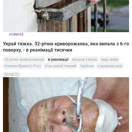
НОВИНА
Украй тяжка. 32-річна криворожанка, яка випала з 6-го
поверху, - в реанімації тисячки
32-річна криворожанка
в реанімації
випала з вікна
ледь жива
Новини Кривого Рогу
стан украй тяжкий
тисячка
у кривому розі
30/08/21