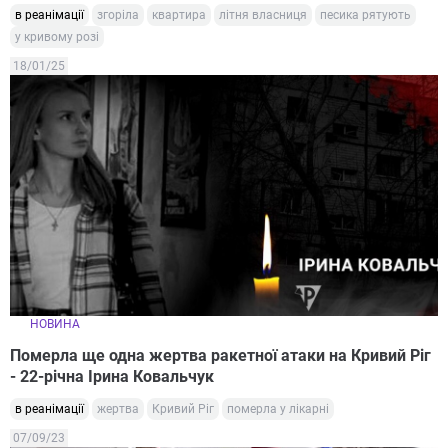
в реанімації
згоріла
квартира
літня власниця
песика рятують
у кривому розі
18/01/25
НОВИНА
Померла ще одна жертва ракетної атаки на Кривий Ріг
- 22-річна Ірина Ковальчук
в реанімації
жертва
Кривий Ріг
померла у лікарні
07/09/23