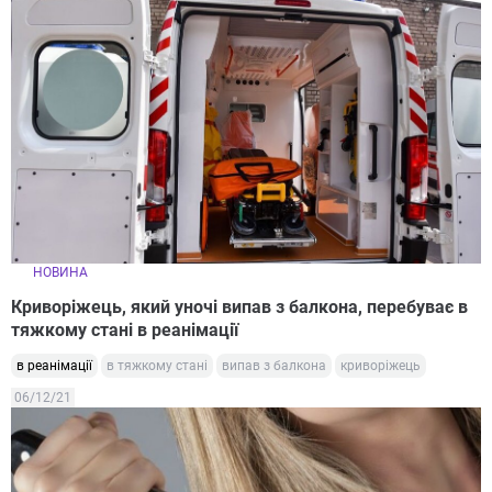
НОВИНА
Криворіжець, який уночі випав з балкона, перебуває в
тяжкому стані в реанімації
в реанімації
в тяжкому стані
випав з балкона
криворіжець
06/12/21