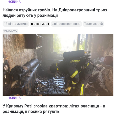
НОВИНА
Наїлися отруйних грибів. На Дніпропетровщині трьох
людей рятують у реанімації
13-річна дитина
в реанімації
дніпропетровщина
Трьох людей
23/04/25
НОВИНА
У Кривому Розі згоріла квартира: літня власниця - в
реанімації, її песика рятують