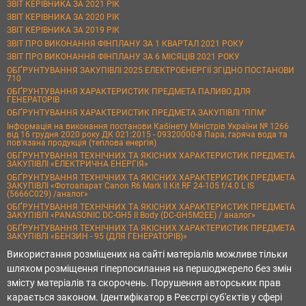
ЗВІТ КЕРІВНИКА ЗА 2021 РІК
ЗВІТ КЕРІВНИКА ЗА 2020 РІК
ЗВІТ КЕРІВНИКА ЗА 2019 РІК
ЗВІТ ПРО ВИКОНАННЯ ФІНПЛАНУ ЗА 1 КВАРТАЛ 2021 РОКУ
ЗВІТ ПРО ВИКОНАННЯ ФІНПЛАНУ ЗА 6 МІСЯЦІВ 2021 РОКУ
ОБҐРУНТУВАННЯ ЗАКУПІВЛІ 2025 ЕЛЕКТРОЕНЕРГІЇ ЗГІДНО ПОСТАНОВИ
710
ОБҐРУНТУВАННЯ ХАРАКТЕРИСТИК ПРЕДМЕТА ПАЛИВО ДЛЯ
ГЕНЕРАТОРІВ
ОБҐРУНТУВАННЯ ХАРАКТЕРИСТИК ПРЕДМЕТА ЗАКУПІВЛІ "ППМ"
Інформація на виконання постанови Кабінету Міністрів України № 1266
від 16 грудня 2020 року ДК 021:2015 - 09320000-8 Пара, гаряча вода та
пов’язана продукція (теплова енергія)
ОБҐРУНТУВАННЯ ТЕХНІЧНИХ ТА ЯКІСНИХ ХАРАКТЕРИСТИК ПРЕДМЕТА
ЗАКУПІВЛІ «ЕЛЕКТРИЧНА ЕНЕРГІЯ»
ОБҐРУНТУВАННЯ ТЕХНІЧНИХ ТА ЯКІСНИХ ХАРАКТЕРИСТИК ПРЕДМЕТА
ЗАКУПІВЛІ «Фотоапарат Canon R6 Mark II Kit RF 24-105 f/4.0 L IS
(5666C029) /аналог»
ОБҐРУНТУВАННЯ ТЕХНІЧНИХ ТА ЯКІСНИХ ХАРАКТЕРИСТИК ПРЕДМЕТА
ЗАКУПІВЛІ «PANASONIC DC-GH5 II Body (DC-GH5M2EE) / аналог»
ОБҐРУНТУВАННЯ ТЕХНІЧНИХ ТА ЯКІСНИХ ХАРАКТЕРИСТИК ПРЕДМЕТА
ЗАКУПІВЛІ «БЕНЗИН - 95 (ДЛЯ ГЕНЕРАТОРІВ)»
Використання розміщених на сайті матеріалів можливе тільки
шляхом розміщення гіперпосилання на першоджерело без змін
змісту матеріалів та скорочень. Порушення авторських прав
карається законом. Ідентифікатор в Реєстрі суб'єктів у сфері