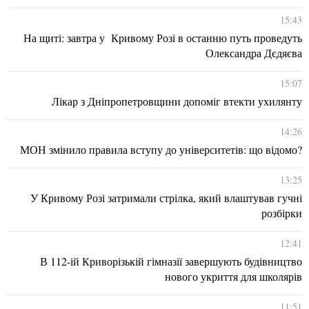
15:43
На щиті: завтра у Кривому Розі в останню путь проведуть
Олександра Дєдяєва
15:07
Лікар з Дніпропетровщини допоміг втекти ухилянту
14:26
МОН змінило правила вступу до університетів: що відомо?
13:25
У Кривому Розі затримали стрілка, який влаштував гучні
розбірки
12:41
В 112-ій Криворізькій гімназії завершують будівництво
нового укриття для школярів
11:51