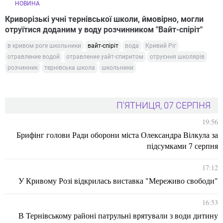
НОВИНА
Криворізькі учні тернівської школи, ймовірно, могли
отруїтися доданим у воду розчинником "Вайт-спіріт"
в кривом роге школьники
вайт-спіріт
вода
Кривий Ріг
отравление водой
отравление уайт-спиритом
отруєння школярів
розчинник
тернівська школа
школьники
П'ЯТНИЦЯ, 07 СЕРПНЯ
19:56
Брифінг голови Ради оборони міста Олександра Вілкула за
підсумками 7 серпня
17:12
У Кривому Розі відкрилась виставка "Мереживо свободи"
16:53
В Тернівському районі патрульні врятували з води дитину