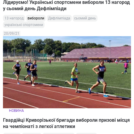
Лідируємо! Українські спортсмени вибороли 13 нагород
у сьомий день Дефлімпіади
13 нагород
вибороли
Дефлімпіада
сьомий день
українські спортсмени
20/09/21
НОВИНА
Гвардійці Криворізької бригади вибороли призові місця
на чемпіонаті з легкої атлетики