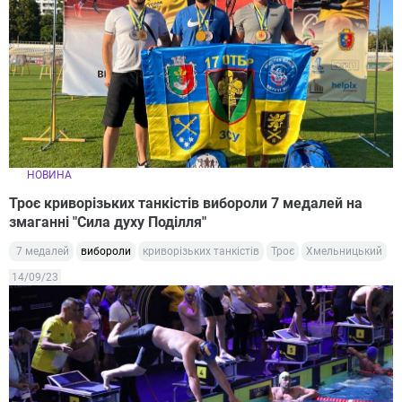
НОВИНА
Троє криворізьких танкістів вибороли 7 медалей на
змаганні "Сила духу Поділля"
7 медалей
вибороли
криворізьких танкістів
Троє
Хмельницький
14/09/23