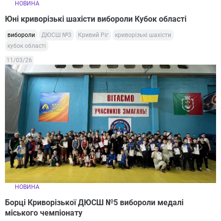
НОВИНА
Юні криворізькі шахісти вибороли Кубок області
вибороли
ДЮСШ №3
Кривий Ріг
криворізькі шахісти
кубок області
11/03/26
НОВИНА
Борці Криворізької ДЮСШ №5 вибороли медалі
міського чемпіонату