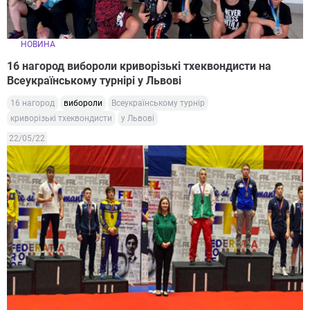
НОВИНА
16 нагород вибороли криворізькі тхеквондисти на
Всеукраїнському турнірі у Львові
16 нагород
вибороли
Всеукраїнському турнір
криворізькі тхеквондисти
у Львові
22/05/22