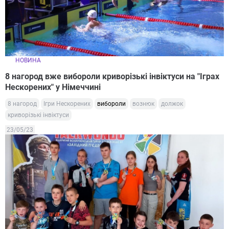
НОВИНА
8 нагород вже вибороли криворізькі інвіктуси на "Іграх
Нескорених" у Німеччині
8 нагород
Ігри Нескорених
вибороли
вознюк
должок
криворізькі інвіктуси
23/05/23