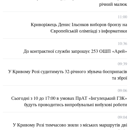
річний малюк
11:00
Криворіжець Денис Ільєнков виборов бронзу на
Європейській олімпіаді з інформатики
10:36
До контрактної служби запрошує 253 ОШП «Арей»
09:39
У Кривому Розі судитимуть 32-річного збувача боєприпасів
та зброї
09:06
Сьогодні з 10 до 17:00 в умовах ПрАТ «Інгулецький ГЗК»
будуть проводитись випробувальні вибухові роботи
09:04
У Кривому Розі тимчасово зняли з міських маршрутів дві