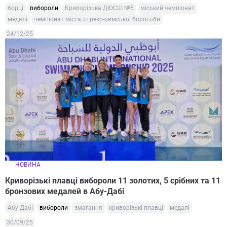
борці
вибороли
Криворізька ДЮСШ №5
міський чемпіонат
медалі
чемпіонат міста з греко-римської боротьби
24/12/25
НОВИНА
Криворізькі плавці вибороли 11 золотих, 5 срібних та 11
бронзових медалей в Абу-Дабі
Абу-Дабі
вибороли
змагання
криворізькі плавці
медалі
30/09/25