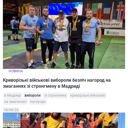
НОВИНА
Криворізькі військові вибороли безліч нагород на
змаганнях зі стронгмену в Мадриді
в Мадриді
вибороли
зі стронгмену
криворізькі військові
на змаганнях
нагороди
18/08/24