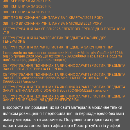
ЗВІТ КЕРІВНИКА ЗА 2021 РІК
ЗВІТ КЕРІВНИКА ЗА 2020 РІК
ЗВІТ КЕРІВНИКА ЗА 2019 РІК
ЗВІТ ПРО ВИКОНАННЯ ФІНПЛАНУ ЗА 1 КВАРТАЛ 2021 РОКУ
ЗВІТ ПРО ВИКОНАННЯ ФІНПЛАНУ ЗА 6 МІСЯЦІВ 2021 РОКУ
ОБҐРУНТУВАННЯ ЗАКУПІВЛІ 2025 ЕЛЕКТРОЕНЕРГІЇ ЗГІДНО ПОСТАНОВИ
710
ОБҐРУНТУВАННЯ ХАРАКТЕРИСТИК ПРЕДМЕТА ПАЛИВО ДЛЯ
ГЕНЕРАТОРІВ
ОБҐРУНТУВАННЯ ХАРАКТЕРИСТИК ПРЕДМЕТА ЗАКУПІВЛІ "ППМ"
Інформація на виконання постанови Кабінету Міністрів України № 1266
від 16 грудня 2020 року ДК 021:2015 - 09320000-8 Пара, гаряча вода та
пов’язана продукція (теплова енергія)
ОБҐРУНТУВАННЯ ТЕХНІЧНИХ ТА ЯКІСНИХ ХАРАКТЕРИСТИК ПРЕДМЕТА
ЗАКУПІВЛІ «ЕЛЕКТРИЧНА ЕНЕРГІЯ»
ОБҐРУНТУВАННЯ ТЕХНІЧНИХ ТА ЯКІСНИХ ХАРАКТЕРИСТИК ПРЕДМЕТА
ЗАКУПІВЛІ «Фотоапарат Canon R6 Mark II Kit RF 24-105 f/4.0 L IS
(5666C029) /аналог»
ОБҐРУНТУВАННЯ ТЕХНІЧНИХ ТА ЯКІСНИХ ХАРАКТЕРИСТИК ПРЕДМЕТА
ЗАКУПІВЛІ «PANASONIC DC-GH5 II Body (DC-GH5M2EE) / аналог»
ОБҐРУНТУВАННЯ ТЕХНІЧНИХ ТА ЯКІСНИХ ХАРАКТЕРИСТИК ПРЕДМЕТА
ЗАКУПІВЛІ «БЕНЗИН - 95 (ДЛЯ ГЕНЕРАТОРІВ)»
Використання розміщених на сайті матеріалів можливе тільки
шляхом розміщення гіперпосилання на першоджерело без змін
змісту матеріалів та скорочень. Порушення авторських прав
карається законом. Ідентифікатор в Реєстрі суб'єктів у сфері