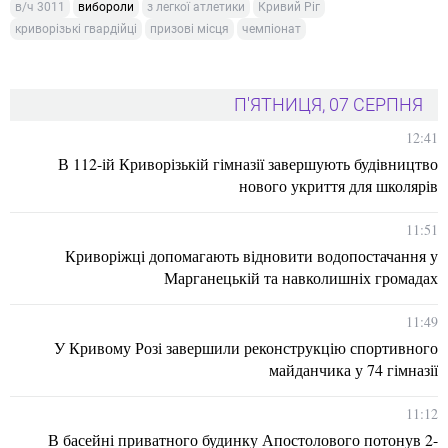
в/ч 3011
вибороли
з легкої атлетики
Кривий Ріг
криворізькі гвардійці
призові місця
чемпіонат
П'ЯТНИЦЯ, 07 СЕРПНЯ
12:41
В 112-ій Криворізькій гімназії завершують будівництво
нового укриття для школярів
11:51
Криворіжці допомагають відновити водопостачання у
Марганецькій та навколишніх громадах
11:49
У Кривому Розі завершили реконструкцію спортивного
майданчика у 74 гімназії
11:12
В басейні приватного будинку Апостолового потонув 2-