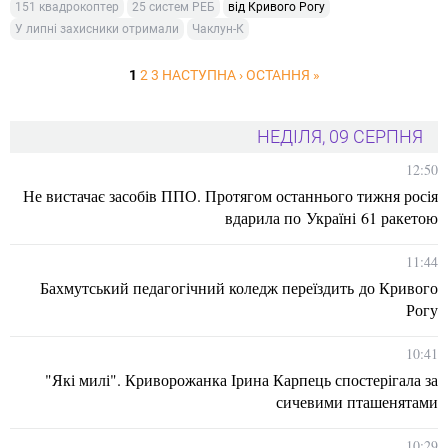
151 квадрокоптер
25 систем РЕБ
від Кривого Рогу
У липні захисники отримали
Чаклун-К
1
2
3
НАСТУПНА ›
ОСТАННЯ »
НЕДІЛЯ, 09 СЕРПНЯ
12:50
Не вистачає засобів ППО. Протягом останнього тижня росія
вдарила по Україні 61 ракетою
11:44
Бахмутський педагогічний коледж переїздить до Кривого
Рогу
10:41
"Які милі". Криворожанка Ірина Карпець спостерігала за
сичевими пташенятами
10:29