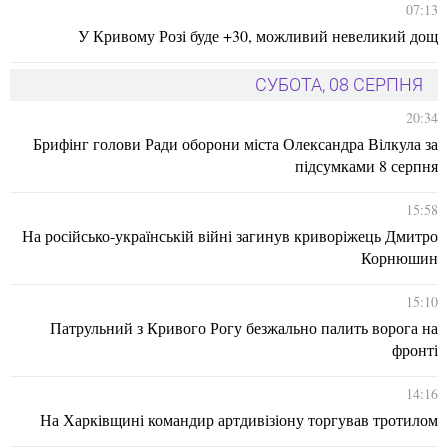
07:13
У Кривому Розі буде +30, можливий невеликий дощ
СУБОТА, 08 СЕРПНЯ
20:34
Брифінг голови Ради оборони міста Олександра Вілкула за
підсумками 8 серпня
15:58
На російсько-українській війні загинув криворіжець Дмитро
Корнюшин
15:10
Патрульний з Кривого Рогу безжально палить ворога на
фронті
14:16
На Харківщині командир артдивізіону торгував тротилом