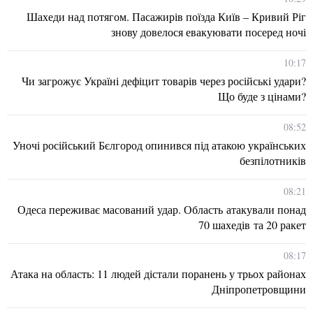
Шахеди над потягом. Пасажирів поїзда Київ – Кривий Ріг
знову довелося евакуювати посеред ночі
10:17
Чи загрожує Україні дефіцит товарів через російські удари?
Що буде з цінами?
08:52
Уночі російський Бєлгород опинився під атакою українських
безпілотників
08:21
Одеса переживає масований удар. Область атакували понад
70 шахедів та 20 ракет
08:17
Атака на область: 11 людей дістали поранень у трьох районах
Дніпропетровщини