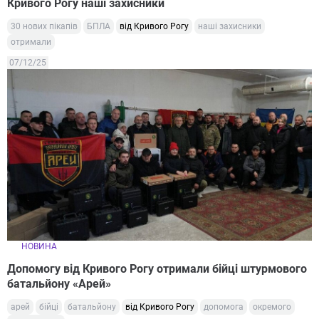
Кривого Рогу наші захисники
30 нових пікапів
БПЛА
від Кривого Рогу
наші захисники
отримали
07/12/25
НОВИНА
Допомогу від Кривого Рогу отримали бійці штурмового
батальйону «Арей»
арей
бійці
батальйону
від Кривого Рогу
допомога
окремого