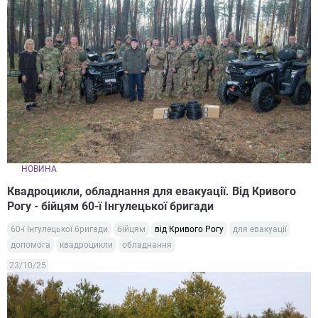
НОВИНА
Квадроцикли, обладнання для евакуації. Від Кривого
Рогу - бійцям 60-ї Інгулецької бригади
60-ї Інгулецької бригади
бійцям
від Кривого Рогу
для евакуації
допомога
квадроцикли
обладнання
23/10/25