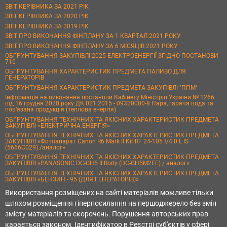
ЗВІТ КЕРІВНИКА ЗА 2021 РІК
ЗВІТ КЕРІВНИКА ЗА 2020 РІК
ЗВІТ КЕРІВНИКА ЗА 2019 РІК
ЗВІТ ПРО ВИКОНАННЯ ФІНПЛАНУ ЗА 1 КВАРТАЛ 2021 РОКУ
ЗВІТ ПРО ВИКОНАННЯ ФІНПЛАНУ ЗА 6 МІСЯЦІВ 2021 РОКУ
ОБҐРУНТУВАННЯ ЗАКУПІВЛІ 2025 ЕЛЕКТРОЕНЕРГІЇ ЗГІДНО ПОСТАНОВИ
710
ОБҐРУНТУВАННЯ ХАРАКТЕРИСТИК ПРЕДМЕТА ПАЛИВО ДЛЯ
ГЕНЕРАТОРІВ
ОБҐРУНТУВАННЯ ХАРАКТЕРИСТИК ПРЕДМЕТА ЗАКУПІВЛІ "ППМ"
Інформація на виконання постанови Кабінету Міністрів України № 1266
від 16 грудня 2020 року ДК 021:2015 - 09320000-8 Пара, гаряча вода та
пов’язана продукція (теплова енергія)
ОБҐРУНТУВАННЯ ТЕХНІЧНИХ ТА ЯКІСНИХ ХАРАКТЕРИСТИК ПРЕДМЕТА
ЗАКУПІВЛІ «ЕЛЕКТРИЧНА ЕНЕРГІЯ»
ОБҐРУНТУВАННЯ ТЕХНІЧНИХ ТА ЯКІСНИХ ХАРАКТЕРИСТИК ПРЕДМЕТА
ЗАКУПІВЛІ «Фотоапарат Canon R6 Mark II Kit RF 24-105 f/4.0 L IS
(5666C029) /аналог»
ОБҐРУНТУВАННЯ ТЕХНІЧНИХ ТА ЯКІСНИХ ХАРАКТЕРИСТИК ПРЕДМЕТА
ЗАКУПІВЛІ «PANASONIC DC-GH5 II Body (DC-GH5M2EE) / аналог»
ОБҐРУНТУВАННЯ ТЕХНІЧНИХ ТА ЯКІСНИХ ХАРАКТЕРИСТИК ПРЕДМЕТА
ЗАКУПІВЛІ «БЕНЗИН - 95 (ДЛЯ ГЕНЕРАТОРІВ)»
Використання розміщених на сайті матеріалів можливе тільки
шляхом розміщення гіперпосилання на першоджерело без змін
змісту матеріалів та скорочень. Порушення авторських прав
карається законом. Ідентифікатор в Реєстрі суб'єктів у сфері