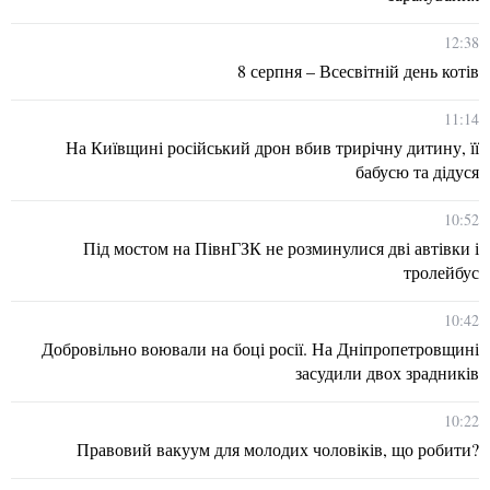
12:38
8 серпня – Всесвітній день котів
11:14
На Київщині російський дрон вбив трирічну дитину, її
бабусю та дідуся
10:52
Під мостом на ПівнГЗК не розминулися дві автівки і
тролейбус
10:42
Добровільно воювали на боці росії. На Дніпропетровщині
засудили двох зрадників
10:22
Правовий вакуум для молодих чоловіків, що робити?