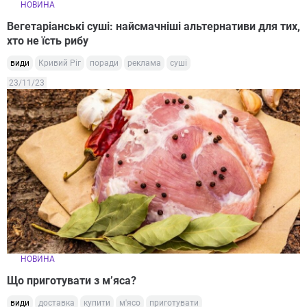
НОВИНА
Вегетаріанські суші: найсмачніші альтернативи для тих,
хто не їсть рибу
види
Кривий Ріг
поради
реклама
суші
23/11/23
НОВИНА
Що приготувати з м’яса?
види
доставка
купити
м'ясо
приготувати