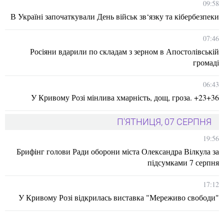
09:58
В Україні започаткували День військ зв‘язку та кібербезпеки
07:46
Росіяни вдарили по складам з зерном в Апостолівській
громаді
06:43
У Кривому Розі мінлива хмарність, дощ, гроза. +23+36
П'ЯТНИЦЯ, 07 СЕРПНЯ
19:56
Брифінг голови Ради оборони міста Олександра Вілкула за
підсумками 7 серпня
17:12
У Кривому Розі відкрилась виставка "Мереживо свободи"