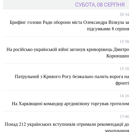
СУБОТА, 08 СЕРПНЯ
20:34
Брифінг голови Ради оборони міста Олександра Вілкула за
підсумками 8 серпня
15:58
На російсько-українській війні загинув криворіжець Дмитро
Корнюшин
15:10
Патрульний з Кривого Рогу безжально палить ворога на
фронті
14:16
На Харківщині командир артдивізіону торгував тротилом
13:46
Понад 212 українських вступників отримали рекомендації до
зарахування