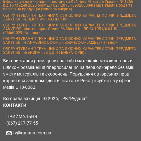
Інформація на виконання постанови Кабінету Міністрів України № 1266
від 16 грудня 2020 року ДК 021:2015 - 09320000-8 Пара, гаряча вода та
пов’язана продукція (теплова енергія)
ОБҐРУНТУВАННЯ ТЕХНІЧНИХ ТА ЯКІСНИХ ХАРАКТЕРИСТИК ПРЕДМЕТА
ЗАКУПІВЛІ «ЕЛЕКТРИЧНА ЕНЕРГІЯ»
ОБҐРУНТУВАННЯ ТЕХНІЧНИХ ТА ЯКІСНИХ ХАРАКТЕРИСТИК ПРЕДМЕТА
ЗАКУПІВЛІ «Фотоапарат Canon R6 Mark II Kit RF 24-105 f/4.0 L IS
(5666C029) /аналог»
ОБҐРУНТУВАННЯ ТЕХНІЧНИХ ТА ЯКІСНИХ ХАРАКТЕРИСТИК ПРЕДМЕТА
ЗАКУПІВЛІ «PANASONIC DC-GH5 II Body (DC-GH5M2EE) / аналог»
ОБҐРУНТУВАННЯ ТЕХНІЧНИХ ТА ЯКІСНИХ ХАРАКТЕРИСТИК ПРЕДМЕТА
ЗАКУПІВЛІ «БЕНЗИН - 95 (ДЛЯ ГЕНЕРАТОРІВ)»
Використання розміщених на сайті матеріалів можливе тільки
шляхом розміщення гіперпосилання на першоджерело без змін
змісту матеріалів та скорочень. Порушення авторських прав
карається законом. Ідентифікатор в Реєстрі суб'єктів у сфері
медіа L 10-0062.
Всі права захищені © 2026, ТРК "Рудана"
КОНТАКТИ
ПРИЙМАЛЬНЯ
(067) 217-77-55
tv@rudana.com.ua