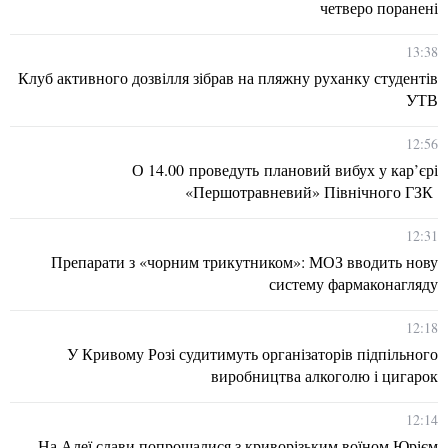
четверо поранені
13:38
Клуб активного дозвілля зібрав на пляжну руханку студентів
УТВ
12:56
О 14.00 проведуть плановий вибух у кар’єрі
«Першотравневий» Північного ГЗК
12:31
Препарати з «чорним трикутником»: МОЗ вводить нову
систему фармаконагляду
12:18
У Кривому Розі судитимуть організаторів підпільного
виробництва алкоголю і цигарок
12:14
На Алеї слави попрощалися з криворізьким воїном Юрієм