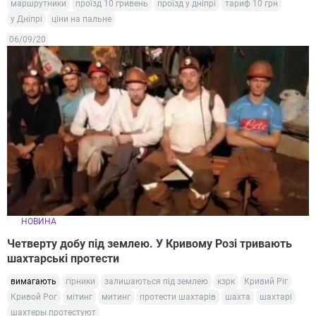
маршрутники
проїзд 10 гривень
проїзд у дніпрі
тариф 10 грн
у Дніпрі
ціни на пальне
06/09/20
НОВИНА
Четверту добу під землею. У Кривому Розі тривають
шахтарські протести
вимагають
гірники
залишаються під землею
кзрк
Кривий Ріг
Кривой Рог
мітинг
митинг
протести шахтарів
шахта
шахтарі
шахтеры протестуют