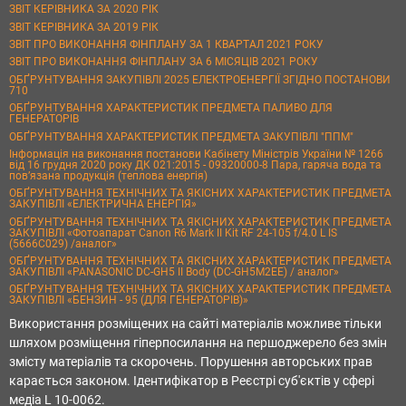
ЗВІТ КЕРІВНИКА ЗА 2020 РІК
ЗВІТ КЕРІВНИКА ЗА 2019 РІК
ЗВІТ ПРО ВИКОНАННЯ ФІНПЛАНУ ЗА 1 КВАРТАЛ 2021 РОКУ
ЗВІТ ПРО ВИКОНАННЯ ФІНПЛАНУ ЗА 6 МІСЯЦІВ 2021 РОКУ
ОБҐРУНТУВАННЯ ЗАКУПІВЛІ 2025 ЕЛЕКТРОЕНЕРГІЇ ЗГІДНО ПОСТАНОВИ
710
ОБҐРУНТУВАННЯ ХАРАКТЕРИСТИК ПРЕДМЕТА ПАЛИВО ДЛЯ
ГЕНЕРАТОРІВ
ОБҐРУНТУВАННЯ ХАРАКТЕРИСТИК ПРЕДМЕТА ЗАКУПІВЛІ "ППМ"
Інформація на виконання постанови Кабінету Міністрів України № 1266
від 16 грудня 2020 року ДК 021:2015 - 09320000-8 Пара, гаряча вода та
пов’язана продукція (теплова енергія)
ОБҐРУНТУВАННЯ ТЕХНІЧНИХ ТА ЯКІСНИХ ХАРАКТЕРИСТИК ПРЕДМЕТА
ЗАКУПІВЛІ «ЕЛЕКТРИЧНА ЕНЕРГІЯ»
ОБҐРУНТУВАННЯ ТЕХНІЧНИХ ТА ЯКІСНИХ ХАРАКТЕРИСТИК ПРЕДМЕТА
ЗАКУПІВЛІ «Фотоапарат Canon R6 Mark II Kit RF 24-105 f/4.0 L IS
(5666C029) /аналог»
ОБҐРУНТУВАННЯ ТЕХНІЧНИХ ТА ЯКІСНИХ ХАРАКТЕРИСТИК ПРЕДМЕТА
ЗАКУПІВЛІ «PANASONIC DC-GH5 II Body (DC-GH5M2EE) / аналог»
ОБҐРУНТУВАННЯ ТЕХНІЧНИХ ТА ЯКІСНИХ ХАРАКТЕРИСТИК ПРЕДМЕТА
ЗАКУПІВЛІ «БЕНЗИН - 95 (ДЛЯ ГЕНЕРАТОРІВ)»
Використання розміщених на сайті матеріалів можливе тільки
шляхом розміщення гіперпосилання на першоджерело без змін
змісту матеріалів та скорочень. Порушення авторських прав
карається законом. Ідентифікатор в Реєстрі суб'єктів у сфері
медіа L 10-0062.