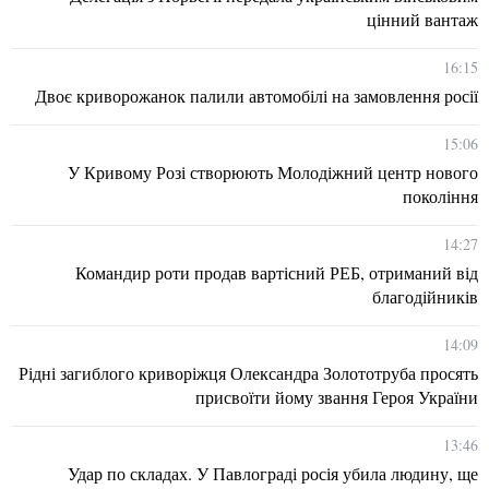
цінний вантаж
16:15
Двоє криворожанок палили автомобілі на замовлення росії
15:06
У Кривому Розі створюють Молодіжний центр нового
покоління
14:27
Командир роти продав вартісний РЕБ, отриманий від
благодійників
14:09
Рідні загиблого криворіжця Олександра Золототруба просять
присвоїти йому звання Героя України
13:46
Удар по складах. У Павлограді росія убила людину, ще