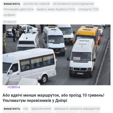
вимагають
костянтин павлов
об'єктивного розслідування
Опозиційні депутати
смерть мера Кривого Рогу
створити ТСК
шуфрич
27/04/21
НОВИНА
Або вдвічі менше маршруток, або проїзд 10 гривень!
Ультиматум перевізників у Дніпрі
вимагають
газ
здорожчання
зменшать кількість маршруток