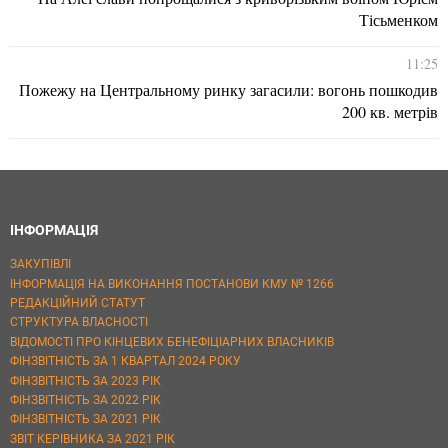
Тісьменком
11:25
Пожежу на Центральному ринку загасили: вогонь пошкодив
200 кв. метрів
ІНФОРМАЦІЯ
ЗАКУПІВЛІ
ІНФОРМАЦІЯ НА ВИКОНАННЯ ПОСТАНОВИ КМУ № 1266
РЕДАКЦІЙНИЙ СТАТУТ
СТРУКТУРА ВЛАСНОСТІ
ВІДОМОСТІ ПРО КІНЦЕВИХ БЕНЕФІЦІАРНИХ ВЛАСНИКІВ
ФІНЗВІТНІСТЬ ЗА 1 КВАРТАЛ 2024 РОКУ
ФІНЗВІТНІСТЬ ЗА 2023 РІК
ФІНЗВІТНІСТЬ ЗА 2022 РІК
ФІНЗВІТНІСТЬ ЗА 2021 РІК
ЗВІТ КЕРІВНИКА ЗА 2021 РІК