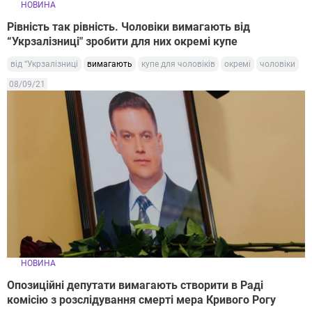
НОВИНА
Рівність так рівність. Чоловіки вимагають від
“Укрзалізниці" зробити для них окремі купе
від “Укрзалізниці
вимагають
купе для чоловіків
окремі
чоловіки
08/09/21
НОВИНА
Опозиційні депутати вимагають створити в Раді
комісію з розслідування смерті мера Кривого Рогу