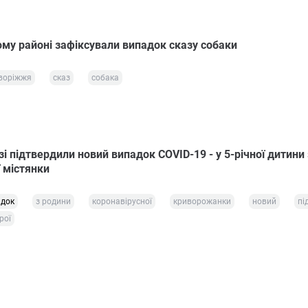
ому районі зафіксували випадок сказу собаки
воріжжя
сказ
собака
і підтвердили новий випадок COVID-19 - у 5-річної дитини
 містянки
адок
з родини
коронавірусної
криворожанки
новий
пі
рої