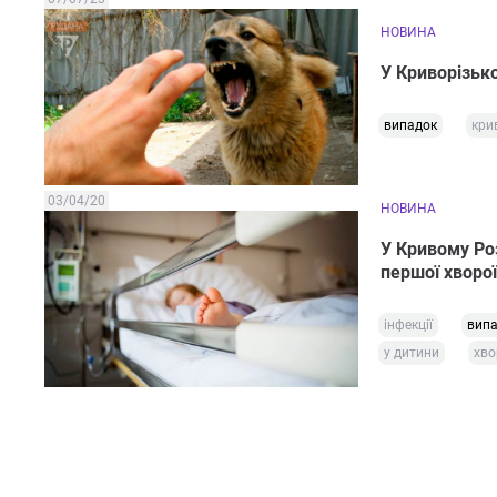
НОВИНА
У Криворізьк
випадок
кри
03/04/20
НОВИНА
У Кривому Роз
першої хворої
інфекції
вип
у дитини
хво