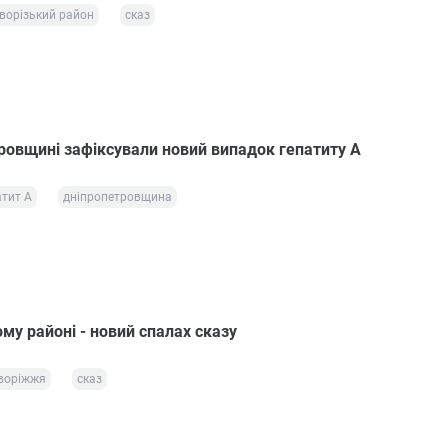
ворізький район
сказ
ровщині зафіксували новий випадок гепатиту А
атит А
дніпропетровщина
му районі - новий спалах сказу
воріжжя
сказ