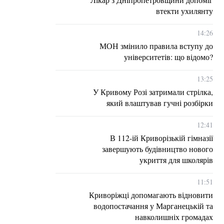
втекти ухилянту
14:26
МОН змінило правила вступу до
університетів: що відомо?
13:25
У Кривому Розі затримали стрілка,
який влаштував гучні розбірки
12:41
В 112-ій Криворізькій гімназії
завершують будівництво нового
укриття для школярів
11:51
Криворіжці допомагають відновити
водопостачання у Марганецькій та
навколишніх громадах