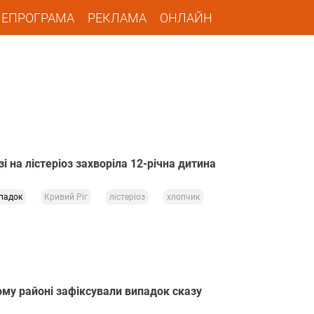
ЛЕПРОГРАМА
РЕКЛАМА
ОНЛАЙН
і на лістеріоз захворіла 12-річна дитина
падок
Кривий Ріг
лістеріоз
хлопчик
ому районі зафіксували випадок сказу