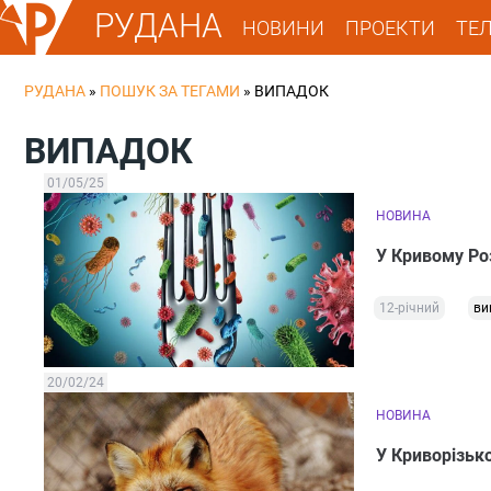
РУДАНА
НОВИНИ
ПРОЕКТИ
ТЕ
РУДАНА
»
ПОШУК ЗА ТЕГАМИ
»
ВИПАДОК
ВИПАДОК
01/05/25
НОВИНА
У Кривому Роз
12-річний
ви
20/02/24
НОВИНА
У Криворізьк