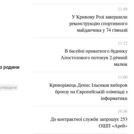
11:49
У Кривому Розі завершили
реконструкцію спортивного
майданчика у 74 гімназії
11:12
В басейні приватного будинку
Апостолового потонув 2-річний
малюк
 з родини
11:00
Криворіжець Денис Ільєнков виборов
дтвердили
бронзу на Європейській олімпіаді з
інформатики
10:36
До контрактної служби запрошує 253
ОШП «Арей»