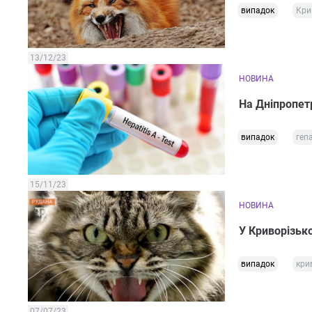
випадок
Кри
13/12/23
НОВИНА
На Дніпропет
випадок
геп
15/11/23
НОВИНА
У Криворізько
випадок
кри
07/07/23