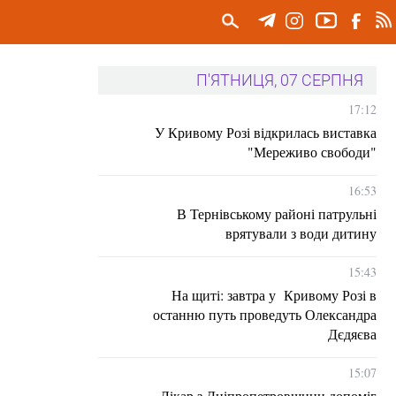
П'ЯТНИЦЯ, 07 СЕРПНЯ
17:12
У Кривому Розі відкрилась виставка
"Мереживо свободи"
16:53
В Тернівському районі патрульні
врятували з води дитину
15:43
На щиті: завтра у Кривому Розі в
останню путь проведуть Олександра
Дєдяєва
15:07
Лікар з Дніпропетровщини допоміг