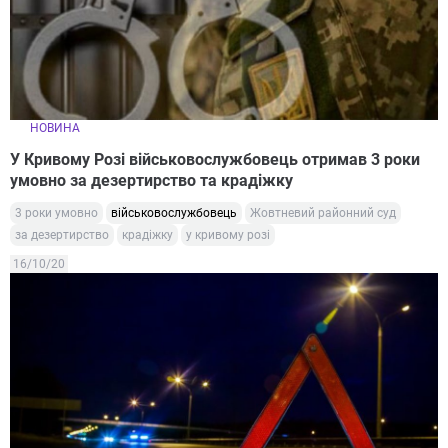
НОВИНА
У Кривому Розі військовослужбовець отримав 3 роки
умовно за дезертирство та крадіжку
3 роки умовно
військовослужбовець
Жовтневий районний суд
за дезертирство
крадіжку
у кривому розі
16/10/20