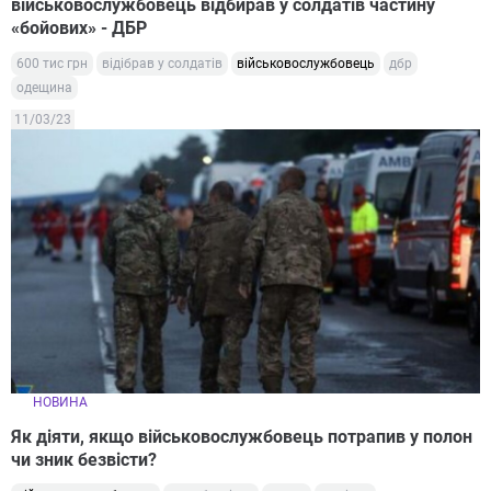
військовослужбовець відбирав у солдатів частину
«бойових» - ДБР
600 тис грн
відібрав у солдатів
військовослужбовець
дбр
одещина
11/03/23
НОВИНА
Як діяти, якщо військовослужбовець потрапив у полон
чи зник безвісти?