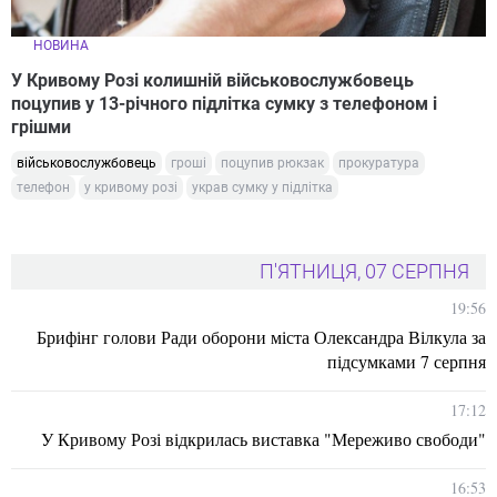
НОВИНА
У Кривому Розі колишній військовослужбовець
поцупив у 13-річного підлітка сумку з телефоном і
грішми
військовослужбовець
гроші
поцупив рюкзак
прокуратура
телефон
у кривому розі
украв сумку у підлітка
П'ЯТНИЦЯ, 07 СЕРПНЯ
19:56
Брифінг голови Ради оборони міста Олександра Вілкула за
підсумками 7 серпня
17:12
У Кривому Розі відкрилась виставка "Мереживо свободи"
16:53