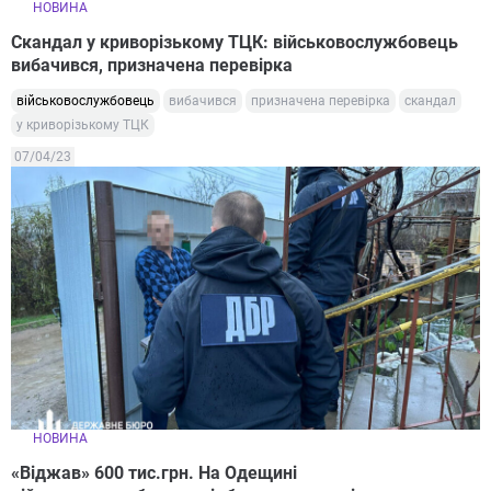
НОВИНА
Скандал у криворізькому ТЦК: військовослужбовець
вибачився, призначена перевірка
військовослужбовець
вибачився
призначена перевірка
скандал
у криворізькому ТЦК
07/04/23
НОВИНА
«Віджав» 600 тис.грн. На Одещині