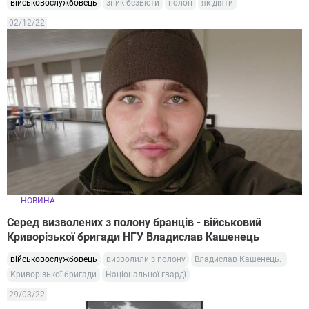
військовослужбовець
зник безвісти
полон
як діяти
02/12/22
НОВИНА
Серед визволених з полону бранців - військовий
Криворізької бригади НГУ Владислав Кашенець
військовослужбовець
визволили з полону
Владислав Кашенець.
Криворізької бригади
Національної гвардї
29/03/22