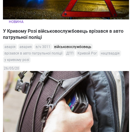
НОВИНА
У Кривому Розі військовослужбовець врізався в авто
патрульної поліці
аварія
авария
в/ч 3011
військовослужбовець
врізався в авто патрульної поліції
ДТП
Кривой Рог
нацгвардія
у кривому розі
26/05/20