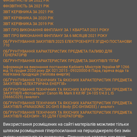
ФІНЗВІТНІСТЬ ЗА 2022 РІК
ФІНЗВІТНІСТЬ ЗА 2021 РІК
ЗВІТ КЕРІВНИКА ЗА 2021 РІК
ЗВІТ КЕРІВНИКА ЗА 2020 РІК
ЗВІТ КЕРІВНИКА ЗА 2019 РІК
ЗВІТ ПРО ВИКОНАННЯ ФІНПЛАНУ ЗА 1 КВАРТАЛ 2021 РОКУ
ЗВІТ ПРО ВИКОНАННЯ ФІНПЛАНУ ЗА 6 МІСЯЦІВ 2021 РОКУ
ОБҐРУНТУВАННЯ ЗАКУПІВЛІ 2025 ЕЛЕКТРОЕНЕРГІЇ ЗГІДНО ПОСТАНОВИ
710
ОБҐРУНТУВАННЯ ХАРАКТЕРИСТИК ПРЕДМЕТА ПАЛИВО ДЛЯ
ГЕНЕРАТОРІВ
ОБҐРУНТУВАННЯ ХАРАКТЕРИСТИК ПРЕДМЕТА ЗАКУПІВЛІ "ППМ"
Інформація на виконання постанови Кабінету Міністрів України № 1266
від 16 грудня 2020 року ДК 021:2015 - 09320000-8 Пара, гаряча вода та
пов’язана продукція (теплова енергія)
ОБҐРУНТУВАННЯ ТЕХНІЧНИХ ТА ЯКІСНИХ ХАРАКТЕРИСТИК ПРЕДМЕТА
ЗАКУПІВЛІ «ЕЛЕКТРИЧНА ЕНЕРГІЯ»
ОБҐРУНТУВАННЯ ТЕХНІЧНИХ ТА ЯКІСНИХ ХАРАКТЕРИСТИК ПРЕДМЕТА
ЗАКУПІВЛІ «Фотоапарат Canon R6 Mark II Kit RF 24-105 f/4.0 L IS
(5666C029) /аналог»
ОБҐРУНТУВАННЯ ТЕХНІЧНИХ ТА ЯКІСНИХ ХАРАКТЕРИСТИК ПРЕДМЕТА
ЗАКУПІВЛІ «PANASONIC DC-GH5 II Body (DC-GH5M2EE) / аналог»
ОБҐРУНТУВАННЯ ТЕХНІЧНИХ ТА ЯКІСНИХ ХАРАКТЕРИСТИК ПРЕДМЕТА
ЗАКУПІВЛІ «БЕНЗИН - 95 (ДЛЯ ГЕНЕРАТОРІВ)»
Використання розміщених на сайті матеріалів можливе тільки
шляхом розміщення гіперпосилання на першоджерело без змін