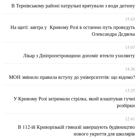
В Тернівському районі патрульні врятували з води дитину
15:43
На щиті: завтра у Кривому Розі в останню путь проведуть
Олександра Дєдяєва
15:07
Лікар з Дніпропетровщини допоміг втекти ухилянту
14:26
МОН змінило правила вступу до університетів: що відомо?
13:25
У Кривому Розі затримали стрілка, який влаштував гучні
розбірки
12:41
В 112-ій Криворізькій гімназії завершують будівництво
нового укриття для школярів