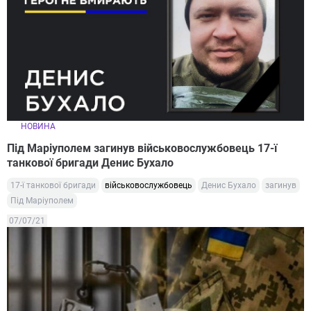
НОВИНА
Під Маріуполем загинув військовослужбовець 17-ї
танкової бригади Денис Бухало
17-ї танкової бригади
військовослужбовець
Денис Бухало
загинув
Під Маріуполем
07/07/21