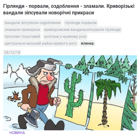
Гірлянди - порвали, оздоблення - зламали. Криворізькі
вандали зіпсували новорічні прикраси
вандали зіпсували оздоблення
гірлянди порвали
зламали приккраси
криворожские вандалызіпсували гірлянди
проспект поштовий
хулігани у кривому розі
центрально-міський район кривого рогу
ялинка
28/12/18
НОВИНА