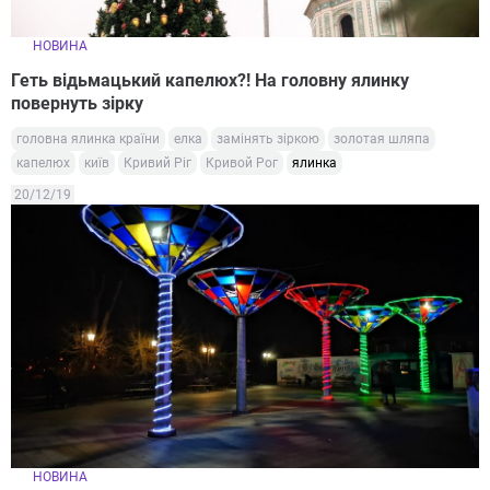
НОВИНА
Геть відьмацький капелюх?! На головну ялинку
повернуть зірку
головна ялинка країни
елка
замінять зіркою
золотая шляпа
капелюх
київ
Кривий Ріг
Кривой Рог
ялинка
20/12/19
НОВИНА