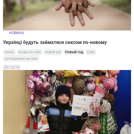
НОВИНА
Українці будуть займатися сексом по-новому
закон
згода на секс
новий рік
Новый год
Секс
соглашение на секс
26/12/18