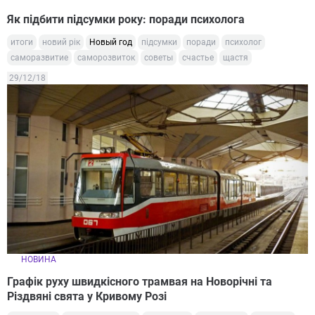
Як підбити підсумки року: поради психолога
итоги
новий рік
Новый год
підсумки
поради
психолог
саморазвитие
саморозвиток
советы
счастье
щастя
29/12/18
НОВИНА
Графік руху швидкісного трамвая на Новорічні та
Різдвяні свята у Кривому Розі