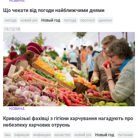
НОВИНА
Що чекати від погоди найближчими днями
негода
новий рік
Новый год
погода
прогноз
цыклон
19/12/18
НОВИНА
Криворізькі фахівці з гігієни харчування нагадують про
небезпеку харчових отруєнь
їжа
інфекція
инфекция
качество
новий рік
Новый год
питание