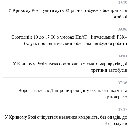
09:39
У Кривому Розі судитимуть 32-річного збувача боєприпасів
та зброї
09:06
Сьогодні з 10 до 17:00 в умовах ПрАТ «Інгулецький ГЗК»
будуть проводитись випробувальні вибухові роботи
09:04
У Кривому Розі тимчасово зняли з міських маршрутів дві
третини автобусів
07:36
Ворог атакував Дніпропетровщину безпілотниками та
артилерією
05:37
У Кривому Розі очікується невелика хмарність, без опадів, до
+ 37 градусів