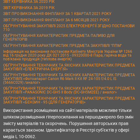
ЗВІТ КЕРІВНИКА ЗА 2020 РІК
ЗВІТ КЕРІВНИКА ЗА 2019 РІК
ЗВІТ ПРО ВИКОНАННЯ ФІНПЛАНУ ЗА 1 КВАРТАЛ 2021 РОКУ
ЗВІТ ПРО ВИКОНАННЯ ФІНПЛАНУ ЗА 6 МІСЯЦІВ 2021 РОКУ
ОБҐРУНТУВАННЯ ЗАКУПІВЛІ 2025 ЕЛЕКТРОЕНЕРГІЇ ЗГІДНО ПОСТАНОВИ
710
ОБҐРУНТУВАННЯ ХАРАКТЕРИСТИК ПРЕДМЕТА ПАЛИВО ДЛЯ
ГЕНЕРАТОРІВ
ОБҐРУНТУВАННЯ ХАРАКТЕРИСТИК ПРЕДМЕТА ЗАКУПІВЛІ "ППМ"
Інформація на виконання постанови Кабінету Міністрів України № 1266
від 16 грудня 2020 року ДК 021:2015 - 09320000-8 Пара, гаряча вода та
пов’язана продукція (теплова енергія)
ОБҐРУНТУВАННЯ ТЕХНІЧНИХ ТА ЯКІСНИХ ХАРАКТЕРИСТИК ПРЕДМЕТА
ЗАКУПІВЛІ «ЕЛЕКТРИЧНА ЕНЕРГІЯ»
ОБҐРУНТУВАННЯ ТЕХНІЧНИХ ТА ЯКІСНИХ ХАРАКТЕРИСТИК ПРЕДМЕТА
ЗАКУПІВЛІ «Фотоапарат Canon R6 Mark II Kit RF 24-105 f/4.0 L IS
(5666C029) /аналог»
ОБҐРУНТУВАННЯ ТЕХНІЧНИХ ТА ЯКІСНИХ ХАРАКТЕРИСТИК ПРЕДМЕТА
ЗАКУПІВЛІ «PANASONIC DC-GH5 II Body (DC-GH5M2EE) / аналог»
ОБҐРУНТУВАННЯ ТЕХНІЧНИХ ТА ЯКІСНИХ ХАРАКТЕРИСТИК ПРЕДМЕТА
ЗАКУПІВЛІ «БЕНЗИН - 95 (ДЛЯ ГЕНЕРАТОРІВ)»
Використання розміщених на сайті матеріалів можливе тільки
шляхом розміщення гіперпосилання на першоджерело без змін
змісту матеріалів та скорочень. Порушення авторських прав
карається законом. Ідентифікатор в Реєстрі суб'єктів у сфері
медіа L 10-0062.