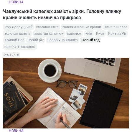
НОВИНА
Чаклунський капелюх замість зірки. Головну ялинку
країни очолить незвична прикраса
Ігор Добруцький
главная елка
головна ялинка країни
елка в шляпе
золотая шляпа
золотий капелюх
капелюх
київ
Киев
Кривий Ріг
Кривой Рог
новий рік
новорічна ялинка
Новый год
ялинка в капелюсі
29/12/18
НОВИНА