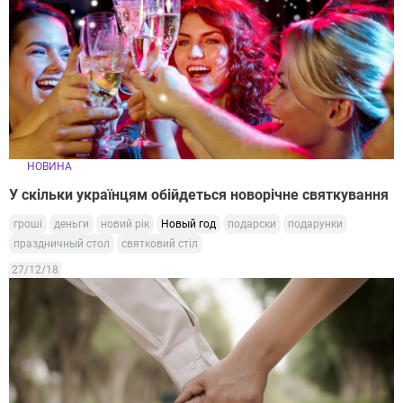
НОВИНА
У скільки українцям обійдеться новорічне святкування
гроші
деньги
новий рік
Новый год
подарски
подарунки
праздничный стол
святковий стіл
27/12/18