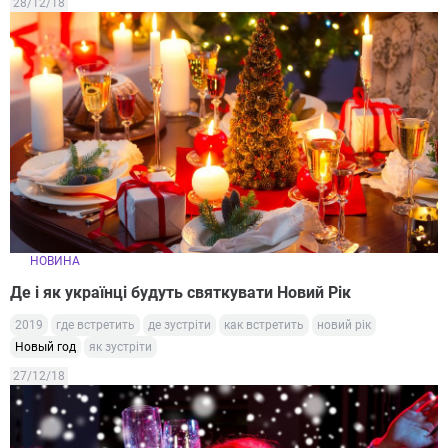
28/12/18
НОВИНА
Де і як українці будуть святкувати Новий Рік
2019
где встретить
де зустріти
как встретить
новий рік
Новый год
як зустріти
27/12/18