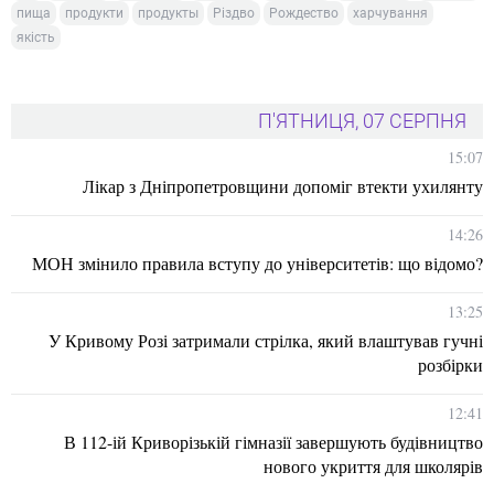
пища
продукти
продукты
Різдво
Рождество
харчування
якість
П'ЯТНИЦЯ, 07 СЕРПНЯ
15:07
Лікар з Дніпропетровщини допоміг втекти ухилянту
14:26
МОН змінило правила вступу до університетів: що відомо?
13:25
У Кривому Розі затримали стрілка, який влаштував гучні
розбірки
12:41
В 112-ій Криворізькій гімназії завершують будівництво
нового укриття для школярів