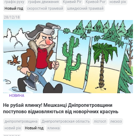
графік руху
график движения
Кривий Ріг
Кривой Рог
новий рік
Новый год
скоростной трамвай
швидкісний трамвай
28/12/18
НОВИНА
Не рубай ялинку! Мешканці Дніпропетровщини
поступово відмовляються від новорічних красунь
дніпропетровщина
Днепропетровская область
лісгосп
лесхоз
новий рік
Новый год
ялинка