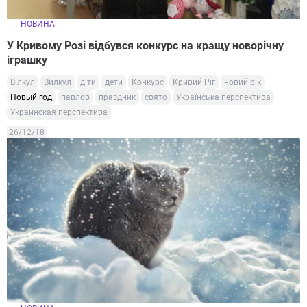
НОВИНА
У Кривому Розі відбувся конкурс на кращу новорічну
іграшку
Вілкул
Вилкул
діти
дети
Конкурс
Кривий Ріг
новий рік
Новый год
павлов
праздник
свято
Українська перспектива
Украинская перспектива
26/12/18