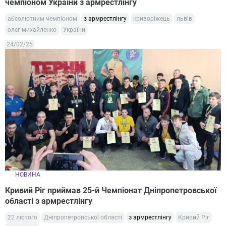
чемпіоном України з армрестлінгу
абсолютним чемпіоном
з армрестлінгу
криворіжець
львів
олег михайленко
України
24/02/25
НОВИНА
Кривий Ріг приймав 25-й Чемпіонат Дніпропетровської
області з армрестлінгу
22 лютого
Дніпропетровської області
з армрестлінгу
Кривий Ріг