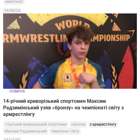
чемпіонат
19/08/24
НОВИНА
14-річний криворізький спортсмен Максим
Радзимінський узяв «бронзу» на чемпіонаті світу з
армрестлінгу
14-річний криворізький спортсмен
«бронза
з армрестлінгу
Максим Радзимінський
Чемпіонат світу