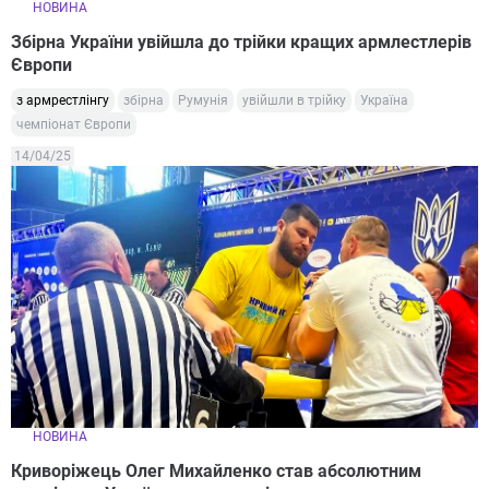
НОВИНА
Збірна України увійшла до трійки кращих армлестлерів
Європи
з армрестлінгу
збірна
Румунія
увійшли в трійку
Україна
чемпіонат Європи
14/04/25
НОВИНА
Криворіжець Олег Михайленко став абсолютним