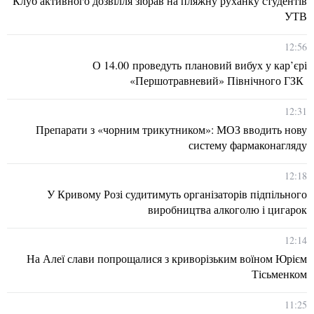
Клуб активного дозвілля зібрав на пляжну руханку студентів
УТВ
12:56
О 14.00 проведуть плановий вибух у кар’єрі
«Першотравневий» Північного ГЗК
12:31
Препарати з «чорним трикутником»: МОЗ вводить нову
систему фармаконагляду
12:18
У Кривому Розі судитимуть організаторів підпільного
виробництва алкоголю і цигарок
12:14
На Алеї слави попрощалися з криворізьким воїном Юрієм
Тісьменком
11:25