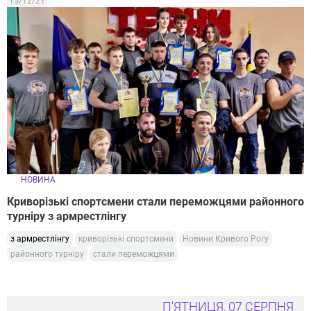
15/12/21
НОВИНА
Криворізькі спортсмени стали переможцями районного
турніру з армрестлінгу
з армрестлінгу
криворізькі спортсмени
Новини Кривого Рогу
районного турніру
стали переможцями
П'ЯТНИЦЯ, 07 СЕРПНЯ