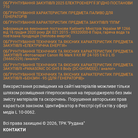
ОБҐРУНТУВАННЯ ЗАКУПІВЛІ 2025 ЕЛЕКТРОЕНЕРГІЇ ЗГІДНО ПОСТАНОВИ
710
ОБҐРУНТУВАННЯ ХАРАКТЕРИСТИК ПРЕДМЕТА ПАЛИВО ДЛЯ
ГЕНЕРАТОРІВ
ОБҐРУНТУВАННЯ ХАРАКТЕРИСТИК ПРЕДМЕТА ЗАКУПІВЛІ "ППМ"
Інформація на виконання постанови Кабінету Міністрів України № 1266
від 16 грудня 2020 року ДК 021:2015 - 09320000-8 Пара, гаряча вода та
пов’язана продукція (теплова енергія)
ОБҐРУНТУВАННЯ ТЕХНІЧНИХ ТА ЯКІСНИХ ХАРАКТЕРИСТИК ПРЕДМЕТА
ЗАКУПІВЛІ «ЕЛЕКТРИЧНА ЕНЕРГІЯ»
ОБҐРУНТУВАННЯ ТЕХНІЧНИХ ТА ЯКІСНИХ ХАРАКТЕРИСТИК ПРЕДМЕТА
ЗАКУПІВЛІ «Фотоапарат Canon R6 Mark II Kit RF 24-105 f/4.0 L IS
(5666C029) /аналог»
ОБҐРУНТУВАННЯ ТЕХНІЧНИХ ТА ЯКІСНИХ ХАРАКТЕРИСТИК ПРЕДМЕТА
ЗАКУПІВЛІ «PANASONIC DC-GH5 II Body (DC-GH5M2EE) / аналог»
ОБҐРУНТУВАННЯ ТЕХНІЧНИХ ТА ЯКІСНИХ ХАРАКТЕРИСТИК ПРЕДМЕТА
ЗАКУПІВЛІ «БЕНЗИН - 95 (ДЛЯ ГЕНЕРАТОРІВ)»
Використання розміщених на сайті матеріалів можливе тільки
шляхом розміщення гіперпосилання на першоджерело без змін
змісту матеріалів та скорочень. Порушення авторських прав
карається законом. Ідентифікатор в Реєстрі суб'єктів у сфері
медіа L 10-0062.
Всі права захищені © 2026, ТРК "Рудана"
КОНТАКТИ