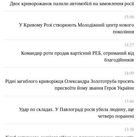
Двоє криворожанок палили автомобілі на замовлення росії
15:06
У Кривому Розі створюють Молодіжний центр нового
покоління
14:27
Командир роти продав вартісний РЕБ, отриманий від
благодійників
14:09
Рідні загиблого криворіжця Олександра Золототруба просять
присвоїти йому звання Героя України
13:46
Удар по складах. У Павлограді росія убила людину, ще
четверо поранені
13:38