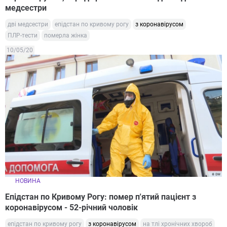
медсестри
дві медсестри
епідстан по кривому рогу
з коронавірусом
ПЛР-тести
померла жінка
10/05/20
НОВИНА
Епідстан по Кривому Рогу: помер п'ятий пацієнт з
коронавірусом - 52-річний чоловік
епідстан по кривому рогу
з коронавірусом
на тлі хронічних хвороб