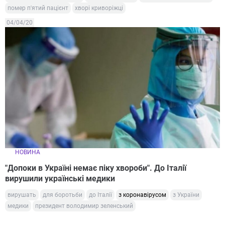
помер п'ятий пацієнт
хворі криворіжці
04/04/20
НОВИНА
"Допоки в Україні немає піку хвороби". До Італії
вирушили українські медики
вирушать
для боротьби
до Італії
з коронавірусом
з України
медики
президент володимир зеленський