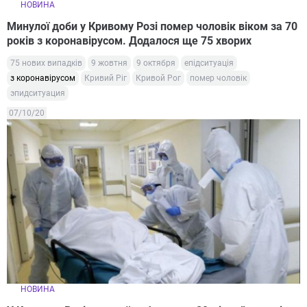
НОВИНА
Минулої доби у Кривому Розі помер чоловік віком за 70
років з коронавірусом. Додалося ще 75 хворих
75 нових випадків
9 жовтня
9 октября
епідситуація
з коронавірусом
Кривий Ріг
Кривой Рог
помер чоловік
эпидситуация
07/10/20
НОВИНА