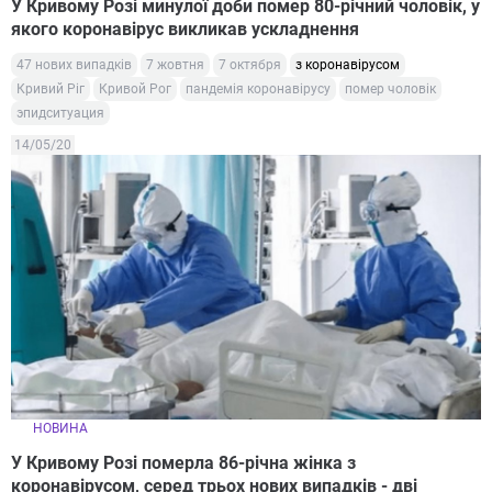
У Кривому Розі минулої доби помер 80-річний чоловік, у
якого коронавірус викликав ускладнення
47 нових випадків
7 жовтня
7 октября
з коронавірусом
Кривий Ріг
Кривой Рог
пандемія коронавірусу
помер чоловік
эпидситуация
14/05/20
НОВИНА
У Кривому Розі померла 86-річна жінка з
коронавірусом, серед трьох нових випадків - дві