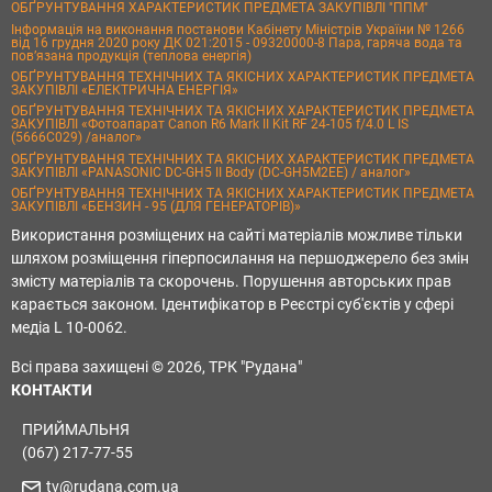
ОБҐРУНТУВАННЯ ХАРАКТЕРИСТИК ПРЕДМЕТА ЗАКУПІВЛІ "ППМ"
Інформація на виконання постанови Кабінету Міністрів України № 1266
від 16 грудня 2020 року ДК 021:2015 - 09320000-8 Пара, гаряча вода та
пов’язана продукція (теплова енергія)
ОБҐРУНТУВАННЯ ТЕХНІЧНИХ ТА ЯКІСНИХ ХАРАКТЕРИСТИК ПРЕДМЕТА
ЗАКУПІВЛІ «ЕЛЕКТРИЧНА ЕНЕРГІЯ»
ОБҐРУНТУВАННЯ ТЕХНІЧНИХ ТА ЯКІСНИХ ХАРАКТЕРИСТИК ПРЕДМЕТА
ЗАКУПІВЛІ «Фотоапарат Canon R6 Mark II Kit RF 24-105 f/4.0 L IS
(5666C029) /аналог»
ОБҐРУНТУВАННЯ ТЕХНІЧНИХ ТА ЯКІСНИХ ХАРАКТЕРИСТИК ПРЕДМЕТА
ЗАКУПІВЛІ «PANASONIC DC-GH5 II Body (DC-GH5M2EE) / аналог»
ОБҐРУНТУВАННЯ ТЕХНІЧНИХ ТА ЯКІСНИХ ХАРАКТЕРИСТИК ПРЕДМЕТА
ЗАКУПІВЛІ «БЕНЗИН - 95 (ДЛЯ ГЕНЕРАТОРІВ)»
Використання розміщених на сайті матеріалів можливе тільки
шляхом розміщення гіперпосилання на першоджерело без змін
змісту матеріалів та скорочень. Порушення авторських прав
карається законом. Ідентифікатор в Реєстрі суб'єктів у сфері
медіа L 10-0062.
Всі права захищені © 2026, ТРК "Рудана"
КОНТАКТИ
ПРИЙМАЛЬНЯ
(067) 217-77-55
tv@rudana.com.ua