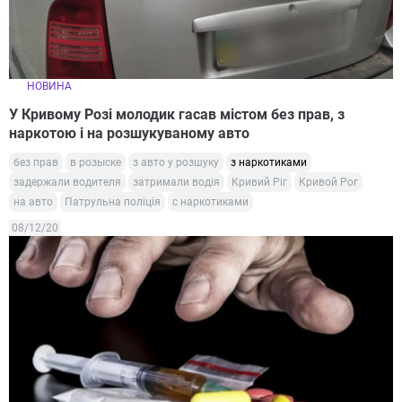
НОВИНА
У Кривому Розі молодик гасав містом без прав, з
наркотою і на розшукуваному авто
без прав
в розыске
з авто у розшуку
з наркотиками
задержали водителя
затримали водія
Кривий Ріг
Кривой Рог
на авто
Патрульна поліція
с наркотиками
08/12/20