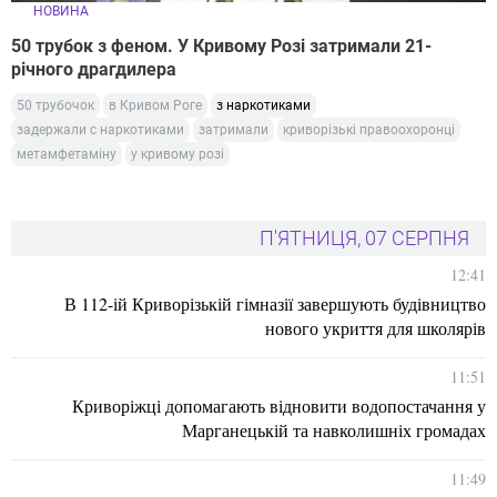
НОВИНА
50 трубок з феном. У Кривому Розі затримали 21-
річного драгдилера
50 трубочок
в Кривом Роге
з наркотиками
задержали с наркотиками
затримали
криворізькі правоохоронці
метамфетаміну
у кривому розі
П'ЯТНИЦЯ, 07 СЕРПНЯ
12:41
В 112-ій Криворізькій гімназії завершують будівництво
нового укриття для школярів
11:51
Криворіжці допомагають відновити водопостачання у
Марганецькій та навколишніх громадах
11:49