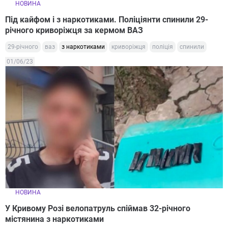
НОВИНА
Під кайфом і з наркотиками. Поліціянти спинили 29-
річного криворіжця за кермом ВАЗ
29-річного
ваз
з наркотиками
криворіжця
поліція
спинили
01/06/23
НОВИНА
У Кривому Розі велопатруль спіймав 32-річного
містянина з наркотиками