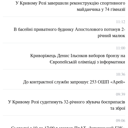
У Кривому Розі завершили реконструкцію спортивного
майданчика у 74 гімназії
11:12
В басейні приватного будинку Апостолового потонув 2-
річний малюк
11:00
Криворіжець Денис Ільєнков виборов бронзу на
Європейській олімпіаді з інформатики
10:36
До контрактної служби запрошує 253 ОШП «Арей»
09:39
У Кривому Розі судитимуть 32-річного збувача боєприпасів
та зброї
09:06
Сьогодні з 10 до 17:00 в умовах ПрАТ «Інгулецький ГЗК»