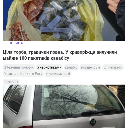
НОВИНА
Ціла торба, травички повна. У криворіжця вилучили
майже 100 пакетиків канабісу
29-річний чоловік
з наркотиками
канабіс
поліцейські
сліп-пакети
У жителя Кривого Рогу
у кривому розі
08/02/21