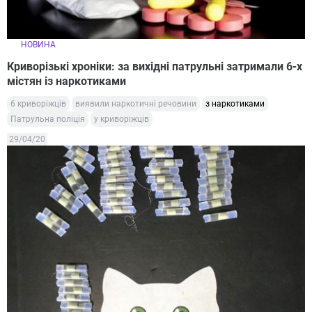
НОВИНА
Криворізькі хроніки: за вихідні патрульні затримали 6-х
містян із наркотиками
6 криворіжців
виявили наркотичні речовини
з наркотиками
Патрульна поліція
у криворіжців
29/04/20