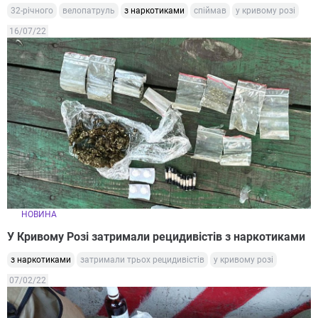
32-річного
велопатруль
з наркотиками
спіймав
у кривому розі
16/07/22
НОВИНА
У Кривому Розі затримали рецидивістів з наркотиками
з наркотиками
затримали трьох рецидивістів
у кривому розі
07/02/22