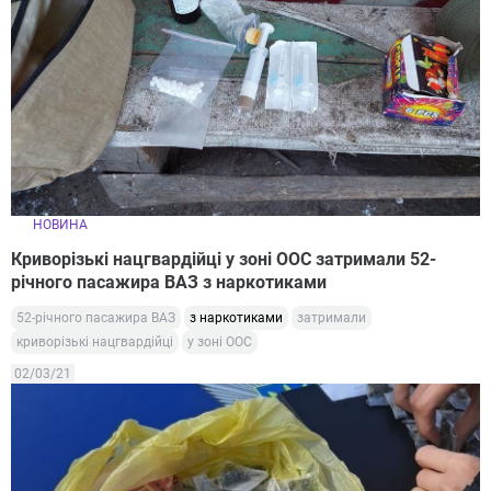
НОВИНА
Криворізькі нацгвардійці у зоні ООС затримали 52-
річного пасажира ВАЗ з наркотиками
52-річного пасажира ВАЗ
з наркотиками
затримали
криворізькі нацгвардійці
у зоні ООС
02/03/21