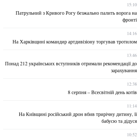
15:10
Патрульний з Кривого Рогу безжально палить ворога на
фронті
14:16
На Харківщині командир артдивізіону торгував тротилом
13:46
Понад 212 українських вступників отримали рекомендації до
зарахування
12:38
8 серпня – Всесвітній день котів
11:14
На Київщині російський дрон вбив трирічну дитину, її
бабусю та дідуся
10:52