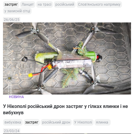
застряг
Ланцет
на трасі
російський
Слов'янського напрямку
у захисній сітці
26/06/25
НОВИНА
У Нікополі російський дрон застряг у гілках ялинки і не
вибухнув
вибухівка
застряг
російський дрон
У Нікополі
ялинка
23/03/24