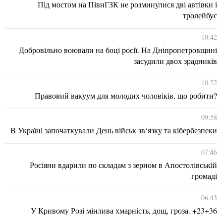
Під мостом на ПівнГЗК не розминулися дві автівки і
тролейбус
10:42
Добровільно воювали на боці росії. На Дніпропетровщині
засудили двох зрадників
10:22
Правовий вакуум для молодих чоловіків, що робити?
09:58
В Україні започаткували День військ зв‘язку та кібербезпеки
07:46
Росіяни вдарили по складам з зерном в Апостолівській
громаді
06:43
У Кривому Розі мінлива хмарність, дощ, гроза. +23+36