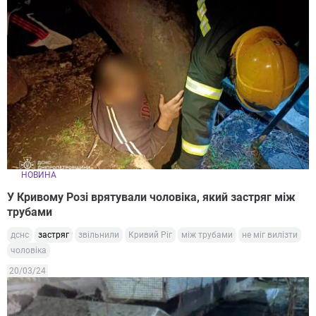
НОВИНА
У Кривому Розі врятували чоловіка, який застряг між
трубами
дснс
застряг
звільнили
Кривий Ріг
між трубами
не міг вилізти
чоловіка
20/03/24