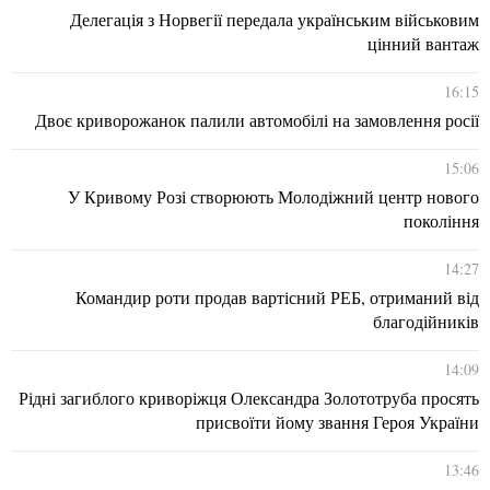
Делегація з Норвегії передала українським військовим
цінний вантаж
16:15
Двоє криворожанок палили автомобілі на замовлення росії
15:06
У Кривому Розі створюють Молодіжний центр нового
покоління
14:27
Командир роти продав вартісний РЕБ, отриманий від
благодійників
14:09
Рідні загиблого криворіжця Олександра Золототруба просять
присвоїти йому звання Героя України
13:46