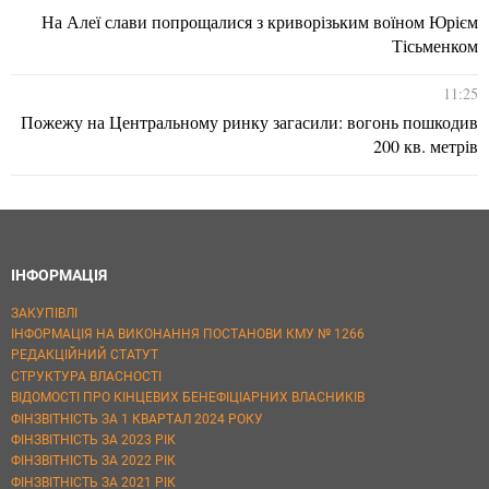
На Алеї слави попрощалися з криворізьким воїном Юрієм
Тісьменком
11:25
Пожежу на Центральному ринку загасили: вогонь пошкодив
200 кв. метрів
ІНФОРМАЦІЯ
ЗАКУПІВЛІ
ІНФОРМАЦІЯ НА ВИКОНАННЯ ПОСТАНОВИ КМУ № 1266
РЕДАКЦІЙНИЙ СТАТУТ
СТРУКТУРА ВЛАСНОСТІ
ВІДОМОСТІ ПРО КІНЦЕВИХ БЕНЕФІЦІАРНИХ ВЛАСНИКІВ
ФІНЗВІТНІСТЬ ЗА 1 КВАРТАЛ 2024 РОКУ
ФІНЗВІТНІСТЬ ЗА 2023 РІК
ФІНЗВІТНІСТЬ ЗА 2022 РІК
ФІНЗВІТНІСТЬ ЗА 2021 РІК