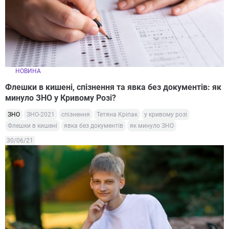
НОВИНА
Флешки в кишені, спізнення та явка без документів: як
минуло ЗНО у Кривому Розі?
ЗНО
ЗНО-2021
спізнення
Тетяна Кріпак
у кривому розі
Флешки в кишені
явка без документів
як минуло ЗНО
30/06/21