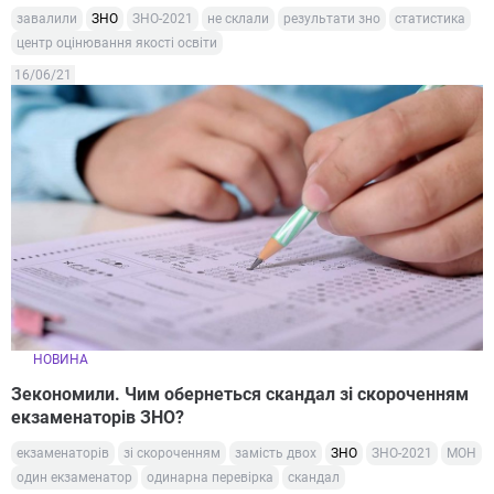
завалили
ЗНО
ЗНО-2021
не склали
результати зно
статистика
центр оцінювання якості освіти
16/06/21
НОВИНА
Зекономили. Чим обернеться скандал зі скороченням
екзаменаторів ЗНО?
екзаменаторів
зі скороченням
замість двох
ЗНО
ЗНО-2021
МОН
один екзаменатор
одинарна перевірка
скандал