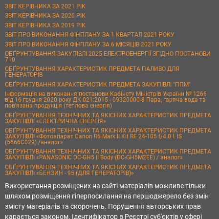
ЗВІТ КЕРІВНИКА ЗА 2021 РІК
ЗВІТ КЕРІВНИКА ЗА 2020 РІК
ЗВІТ КЕРІВНИКА ЗА 2019 РІК
ЗВІТ ПРО ВИКОНАННЯ ФІНПЛАНУ ЗА 1 КВАРТАЛ 2021 РОКУ
ЗВІТ ПРО ВИКОНАННЯ ФІНПЛАНУ ЗА 6 МІСЯЦІВ 2021 РОКУ
ОБҐРУНТУВАННЯ ЗАКУПІВЛІ 2025 ЕЛЕКТРОЕНЕРГІЇ ЗГІДНО ПОСТАНОВИ
710
ОБҐРУНТУВАННЯ ХАРАКТЕРИСТИК ПРЕДМЕТА ПАЛИВО ДЛЯ
ГЕНЕРАТОРІВ
ОБҐРУНТУВАННЯ ХАРАКТЕРИСТИК ПРЕДМЕТА ЗАКУПІВЛІ "ППМ"
Інформація на виконання постанови Кабінету Міністрів України № 1266
від 16 грудня 2020 року ДК 021:2015 - 09320000-8 Пара, гаряча вода та
пов’язана продукція (теплова енергія)
ОБҐРУНТУВАННЯ ТЕХНІЧНИХ ТА ЯКІСНИХ ХАРАКТЕРИСТИК ПРЕДМЕТА
ЗАКУПІВЛІ «ЕЛЕКТРИЧНА ЕНЕРГІЯ»
ОБҐРУНТУВАННЯ ТЕХНІЧНИХ ТА ЯКІСНИХ ХАРАКТЕРИСТИК ПРЕДМЕТА
ЗАКУПІВЛІ «Фотоапарат Canon R6 Mark II Kit RF 24-105 f/4.0 L IS
(5666C029) /аналог»
ОБҐРУНТУВАННЯ ТЕХНІЧНИХ ТА ЯКІСНИХ ХАРАКТЕРИСТИК ПРЕДМЕТА
ЗАКУПІВЛІ «PANASONIC DC-GH5 II Body (DC-GH5M2EE) / аналог»
ОБҐРУНТУВАННЯ ТЕХНІЧНИХ ТА ЯКІСНИХ ХАРАКТЕРИСТИК ПРЕДМЕТА
ЗАКУПІВЛІ «БЕНЗИН - 95 (ДЛЯ ГЕНЕРАТОРІВ)»
Використання розміщених на сайті матеріалів можливе тільки
шляхом розміщення гіперпосилання на першоджерело без змін
змісту матеріалів та скорочень. Порушення авторських прав
карається законом. Ідентифікатор в Реєстрі суб'єктів у сфері