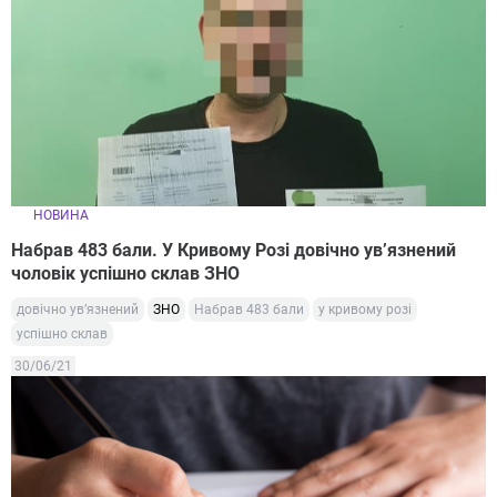
НОВИНА
Набрав 483 бали. У Кривому Розі довічно ув’язнений
чоловік успішно склав ЗНО
довічно ув’язнений
ЗНО
Набрав 483 бали
у кривому розі
успішно склав
30/06/21