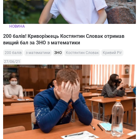
НОВИНА
200 балів! Криворіжець Костянтин Словак отримав
вищий бал за ЗНО з математики
200 балів
з математики
ЗНО
Костянтин Словак
Кривий Ріг
27/06/21