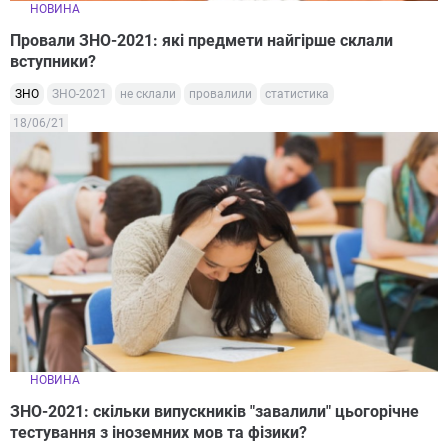
НОВИНА
Провали ЗНО-2021: які предмети найгірше склали
вступники?
ЗНО
ЗНО-2021
не склали
провалили
статистика
18/06/21
НОВИНА
ЗНО-2021: скільки випускників "завалили" цьогорічне
тестування з іноземних мов та фізики?