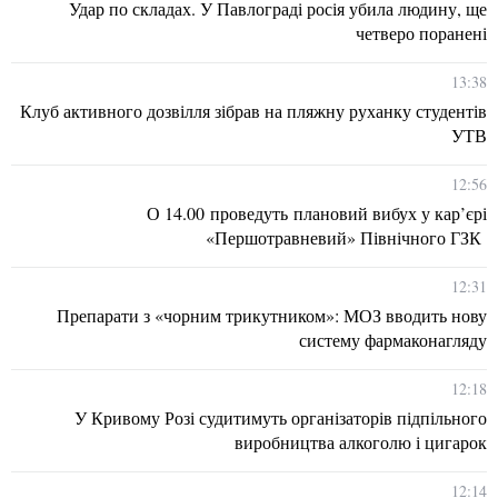
Удар по складах. У Павлограді росія убила людину, ще
четверо поранені
13:38
Клуб активного дозвілля зібрав на пляжну руханку студентів
УТВ
12:56
О 14.00 проведуть плановий вибух у кар’єрі
«Першотравневий» Північного ГЗК
12:31
Препарати з «чорним трикутником»: МОЗ вводить нову
систему фармаконагляду
12:18
У Кривому Розі судитимуть організаторів підпільного
виробництва алкоголю і цигарок
12:14