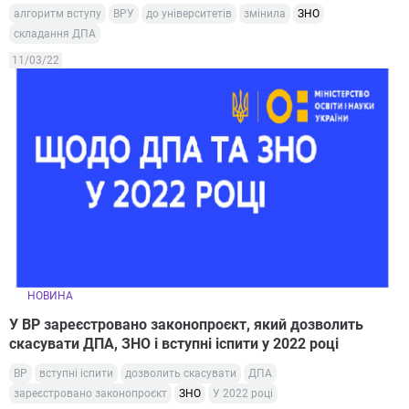
алгоритм вступу
ВРУ
до університетів
змінила
ЗНО
складання ДПА
11/03/22
НОВИНА
У ВР зареєстровано законопроєкт, який дозволить
скасувати ДПА, ЗНО і вступні іспити у 2022 році
ВР
вступні іспити
дозволить скасувати
ДПА
зареєстровано законопроєкт
ЗНО
У 2022 році