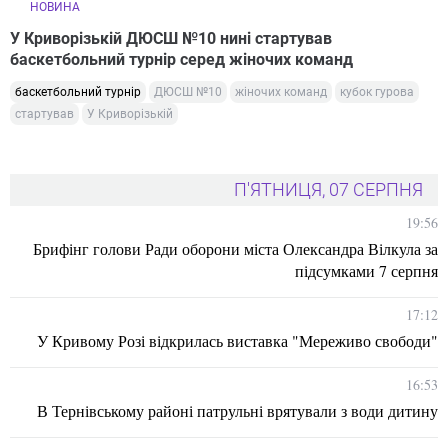
НОВИНА
У Криворізькій ДЮСШ №10 нині стартував
баскетбольний турнір серед жіночих команд
баскетбольний турнір
ДЮСШ №10
жіночих команд
кубок гурова
стартував
У Криворізькій
П'ЯТНИЦЯ, 07 СЕРПНЯ
19:56
Брифінг голови Ради оборони міста Олександра Вілкула за
підсумками 7 серпня
17:12
У Кривому Розі відкрилась виставка "Мереживо свободи"
16:53
В Тернівському районі патрульні врятували з води дитину