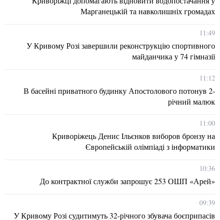
Криворіжці допомагають відновити водопостачання у
Марганецькій та навколишніх громадах
11:49
У Кривому Розі завершили реконструкцію спортивного
майданчика у 74 гімназії
11:12
В басейні приватного будинку Апостолового потонув 2-
річний малюк
11:00
Криворіжець Денис Ільєнков виборов бронзу на
Європейській олімпіаді з інформатики
10:36
До контрактної служби запрошує 253 ОШП «Арей»
09:39
У Кривому Розі судитимуть 32-річного збувача боєприпасів