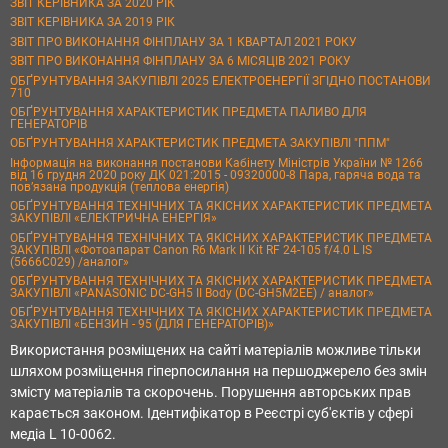
ЗВІТ КЕРІВНИКА ЗА 2020 РІК
ЗВІТ КЕРІВНИКА ЗА 2019 РІК
ЗВІТ ПРО ВИКОНАННЯ ФІНПЛАНУ ЗА 1 КВАРТАЛ 2021 РОКУ
ЗВІТ ПРО ВИКОНАННЯ ФІНПЛАНУ ЗА 6 МІСЯЦІВ 2021 РОКУ
ОБҐРУНТУВАННЯ ЗАКУПІВЛІ 2025 ЕЛЕКТРОЕНЕРГІЇ ЗГІДНО ПОСТАНОВИ
710
ОБҐРУНТУВАННЯ ХАРАКТЕРИСТИК ПРЕДМЕТА ПАЛИВО ДЛЯ
ГЕНЕРАТОРІВ
ОБҐРУНТУВАННЯ ХАРАКТЕРИСТИК ПРЕДМЕТА ЗАКУПІВЛІ "ППМ"
Інформація на виконання постанови Кабінету Міністрів України № 1266
від 16 грудня 2020 року ДК 021:2015 - 09320000-8 Пара, гаряча вода та
пов’язана продукція (теплова енергія)
ОБҐРУНТУВАННЯ ТЕХНІЧНИХ ТА ЯКІСНИХ ХАРАКТЕРИСТИК ПРЕДМЕТА
ЗАКУПІВЛІ «ЕЛЕКТРИЧНА ЕНЕРГІЯ»
ОБҐРУНТУВАННЯ ТЕХНІЧНИХ ТА ЯКІСНИХ ХАРАКТЕРИСТИК ПРЕДМЕТА
ЗАКУПІВЛІ «Фотоапарат Canon R6 Mark II Kit RF 24-105 f/4.0 L IS
(5666C029) /аналог»
ОБҐРУНТУВАННЯ ТЕХНІЧНИХ ТА ЯКІСНИХ ХАРАКТЕРИСТИК ПРЕДМЕТА
ЗАКУПІВЛІ «PANASONIC DC-GH5 II Body (DC-GH5M2EE) / аналог»
ОБҐРУНТУВАННЯ ТЕХНІЧНИХ ТА ЯКІСНИХ ХАРАКТЕРИСТИК ПРЕДМЕТА
ЗАКУПІВЛІ «БЕНЗИН - 95 (ДЛЯ ГЕНЕРАТОРІВ)»
Використання розміщених на сайті матеріалів можливе тільки
шляхом розміщення гіперпосилання на першоджерело без змін
змісту матеріалів та скорочень. Порушення авторських прав
карається законом. Ідентифікатор в Реєстрі суб'єктів у сфері
медіа L 10-0062.