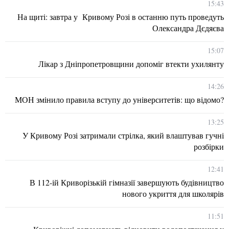
15:43
На щиті: завтра у Кривому Розі в останню путь проведуть
Олександра Дєдяєва
15:07
Лікар з Дніпропетровщини допоміг втекти ухилянту
14:26
МОН змінило правила вступу до університетів: що відомо?
13:25
У Кривому Розі затримали стрілка, який влаштував гучні
розбірки
12:41
В 112-ій Криворізькій гімназії завершують будівництво
нового укриття для школярів
11:51