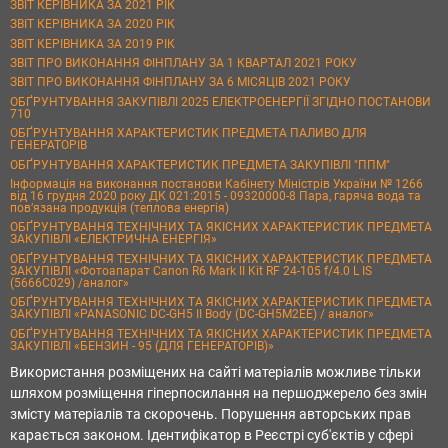
ЗВІТ КЕРІВНИКА ЗА 2021 РІК
ЗВІТ КЕРІВНИКА ЗА 2020 РІК
ЗВІТ КЕРІВНИКА ЗА 2019 РІК
ЗВІТ ПРО ВИКОНАННЯ ФІНПЛАНУ ЗА 1 КВАРТАЛ 2021 РОКУ
ЗВІТ ПРО ВИКОНАННЯ ФІНПЛАНУ ЗА 6 МІСЯЦІВ 2021 РОКУ
ОБҐРУНТУВАННЯ ЗАКУПІВЛІ 2025 ЕЛЕКТРОЕНЕРГІЇ ЗГІДНО ПОСТАНОВИ
710
ОБҐРУНТУВАННЯ ХАРАКТЕРИСТИК ПРЕДМЕТА ПАЛИВО ДЛЯ
ГЕНЕРАТОРІВ
ОБҐРУНТУВАННЯ ХАРАКТЕРИСТИК ПРЕДМЕТА ЗАКУПІВЛІ "ППМ"
Інформація на виконання постанови Кабінету Міністрів України № 1266
від 16 грудня 2020 року ДК 021:2015 - 09320000-8 Пара, гаряча вода та
пов’язана продукція (теплова енергія)
ОБҐРУНТУВАННЯ ТЕХНІЧНИХ ТА ЯКІСНИХ ХАРАКТЕРИСТИК ПРЕДМЕТА
ЗАКУПІВЛІ «ЕЛЕКТРИЧНА ЕНЕРГІЯ»
ОБҐРУНТУВАННЯ ТЕХНІЧНИХ ТА ЯКІСНИХ ХАРАКТЕРИСТИК ПРЕДМЕТА
ЗАКУПІВЛІ «Фотоапарат Canon R6 Mark II Kit RF 24-105 f/4.0 L IS
(5666C029) /аналог»
ОБҐРУНТУВАННЯ ТЕХНІЧНИХ ТА ЯКІСНИХ ХАРАКТЕРИСТИК ПРЕДМЕТА
ЗАКУПІВЛІ «PANASONIC DC-GH5 II Body (DC-GH5M2EE) / аналог»
ОБҐРУНТУВАННЯ ТЕХНІЧНИХ ТА ЯКІСНИХ ХАРАКТЕРИСТИК ПРЕДМЕТА
ЗАКУПІВЛІ «БЕНЗИН - 95 (ДЛЯ ГЕНЕРАТОРІВ)»
Використання розміщених на сайті матеріалів можливе тільки
шляхом розміщення гіперпосилання на першоджерело без змін
змісту матеріалів та скорочень. Порушення авторських прав
карається законом. Ідентифікатор в Реєстрі суб'єктів у сфері