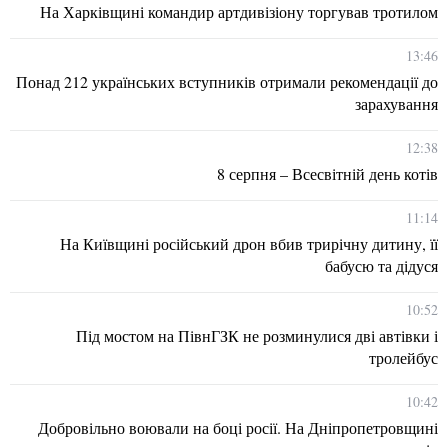
На Харківщині командир артдивізіону торгував тротилом
13:46
Понад 212 українських вступників отримали рекомендації до
зарахування
12:38
8 серпня – Всесвітній день котів
11:14
На Київщині російський дрон вбив трирічну дитину, її
бабусю та дідуся
10:52
Під мостом на ПівнГЗК не розминулися дві автівки і
тролейбус
10:42
Добровільно воювали на боці росії. На Дніпропетровщині