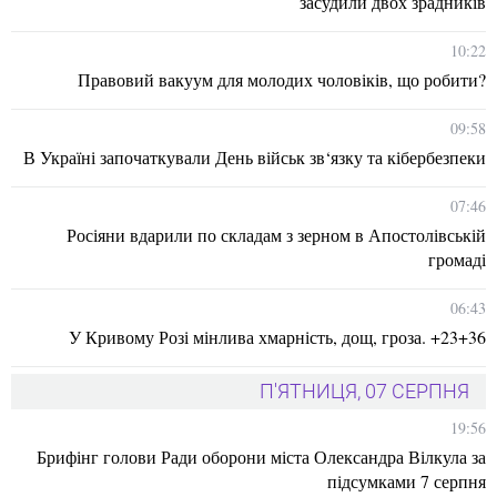
засудили двох зрадників
10:22
Правовий вакуум для молодих чоловіків, що робити?
09:58
В Україні започаткували День військ зв‘язку та кібербезпеки
07:46
Росіяни вдарили по складам з зерном в Апостолівській
громаді
06:43
У Кривому Розі мінлива хмарність, дощ, гроза. +23+36
П'ЯТНИЦЯ, 07 СЕРПНЯ
19:56
Брифінг голови Ради оборони міста Олександра Вілкула за
підсумками 7 серпня