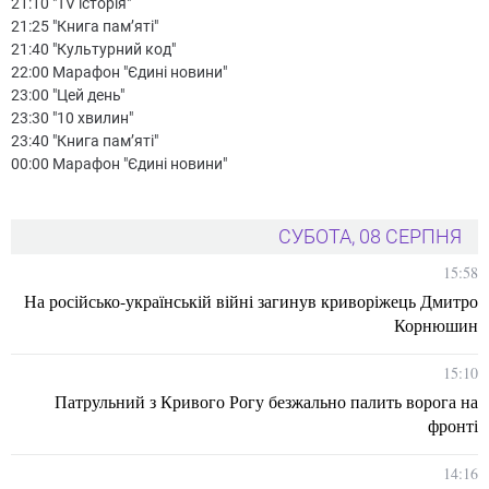
21:10 "TV історія"
21:25 "Книга пам’яті"
21:40 "Культурний код"
22:00 Марафон "Єдині новини"
23:00 "Цей день"
23:30 "10 хвилин"
23:40 "Книга пам’яті"
00:00 Марафон "Єдині новини"
СУБОТА, 08 СЕРПНЯ
15:58
На російсько-українській війні загинув криворіжець Дмитро
Корнюшин
15:10
Патрульний з Кривого Рогу безжально палить ворога на
фронті
14:16