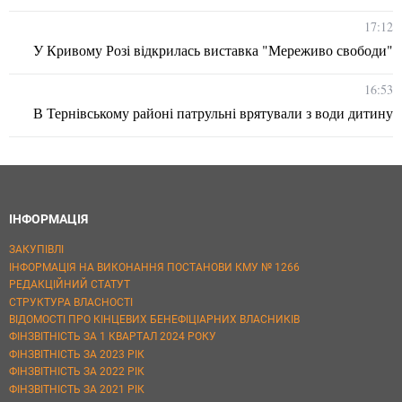
17:12
У Кривому Розі відкрилась виставка "Мереживо свободи"
16:53
В Тернівському районі патрульні врятували з води дитину
ІНФОРМАЦІЯ
ЗАКУПІВЛІ
ІНФОРМАЦІЯ НА ВИКОНАННЯ ПОСТАНОВИ КМУ № 1266
РЕДАКЦІЙНИЙ СТАТУТ
СТРУКТУРА ВЛАСНОСТІ
ВІДОМОСТІ ПРО КІНЦЕВИХ БЕНЕФІЦІАРНИХ ВЛАСНИКІВ
ФІНЗВІТНІСТЬ ЗА 1 КВАРТАЛ 2024 РОКУ
ФІНЗВІТНІСТЬ ЗА 2023 РІК
ФІНЗВІТНІСТЬ ЗА 2022 РІК
ФІНЗВІТНІСТЬ ЗА 2021 РІК